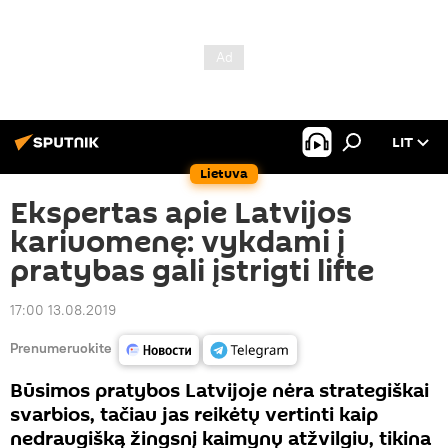
LIT
Lietuva
Ekspertas apie Latvijos
kariuomenę: vykdami į
pratybas gali įstrigti lifte
17:00 13.08.2019
Prenumeruokite
Būsimos pratybos Latvijoje nėra strategiškai
svarbios, tačiau jas reikėtų vertinti kaip
nedraugišką žingsnį kaimynų atžvilgiu, tikina