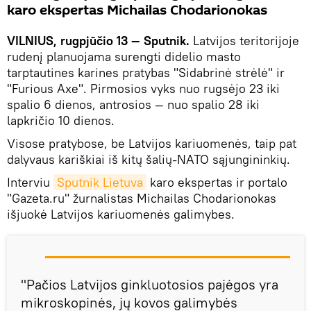
karo ekspertas Michailas Chodarionokas
VILNIUS, rugpjūčio 13 — Sputnik.
Latvijos teritorijoje
rudenį planuojama surengti didelio masto
tarptautines karines pratybas "Sidabrinė strėlė" ir
"Furious Axe". Pirmosios vyks nuo rugsėjo 23 iki
spalio 6 dienos, antrosios — nuo spalio 28 iki
lapkričio 10 dienos.
Visose pratybose, be Latvijos kariuomenės, taip pat
dalyvaus kariškiai iš kitų šalių-NATO sąjungininkių.
Interviu
Sputnik Lietuva
karo ekspertas ir portalo
"Gazeta.ru" žurnalistas Michailas Chodarionokas
išjuokė Latvijos kariuomenės galimybes.
"Pačios Latvijos ginkluotosios pajėgos yra
mikroskopinės, jų kovos galimybės