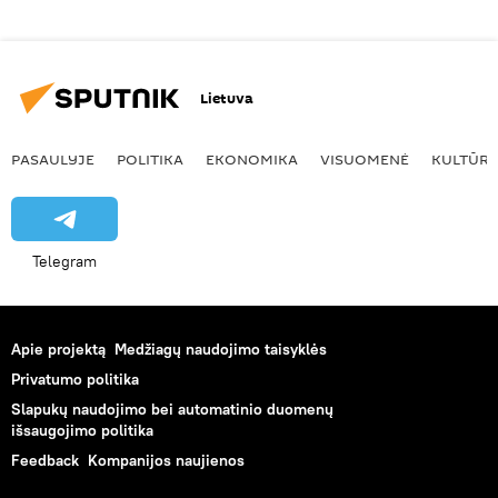
Lietuva
PASAULYJE
POLITIKA
EKONOMIKA
VISUOMENĖ
KULTŪR
Telegram
Apie projektą
Medžiagų naudojimo taisyklės
Privatumo politika
Slapukų naudojimo bei automatinio duomenų
išsaugojimo politika
Feedback
Kompanijos naujienos