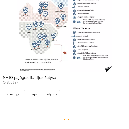
NATO pajėgos Baltijos šalyse
© Sputnik
Pasaulyje
Latvija
pratybos