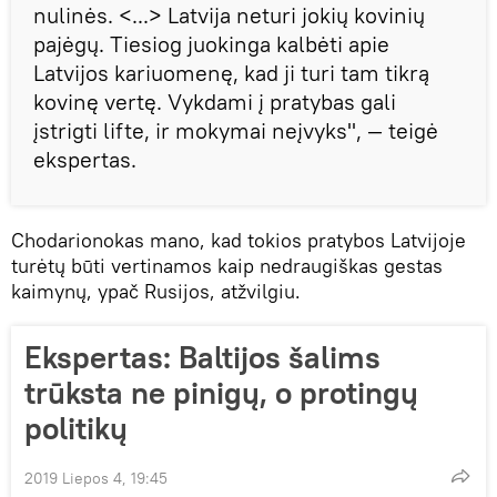
nulinės. <...> Latvija neturi jokių kovinių
pajėgų. Tiesiog juokinga kalbėti apie
Latvijos kariuomenę, kad ji turi tam tikrą
kovinę vertę. Vykdami į pratybas gali
įstrigti lifte, ir mokymai neįvyks", — teigė
ekspertas.
Chodarionokas mano, kad tokios pratybos Latvijoje
turėtų būti vertinamos kaip nedraugiškas gestas
kaimynų, ypač Rusijos, atžvilgiu.
Ekspertas: Baltijos šalims
trūksta ne pinigų, o protingų
politikų
2019 Liepos 4, 19:45