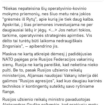
"Niekas nepateisina šių operatyvinio-kovinio
mokymo priemonių, nes šiuo metu nėra jokios
"grėsmės iš Rytų", apie kurią jie tiek daug kalba.
Apskritai, į šias priemones investuojama ne per
daugiausiai lėšų ir jėgų. <...> Jos neturi tokios,
tarkime, operatyvinės strateginės apimties. Vis
dėlto tai turėtų būti laikoma nedraugiškais
žingsniais", — apibendrino jis.
Maskva ne kartą atkreipė dėmesį į padidėjusias
NATO pajėgas prie Rusijos Federacijos vakarinių
sienų. Rusija ne kartą pareiškė, kad neketina nieko
pulti. Be to, pasak Rusijos užsienio reikalų
ministerijos, Aljansas naudojasi Vakarų isterija dėl
galimos "Rusijos agresijos", kad kuo daugiau karinės
technikos ir kontingentų sutelktų savo rytiniame
flange.
Rusijos užsienio reikalų ministro pavaduotojas
Aleksandras Gruško pažymėjo, kad praėjusių metų