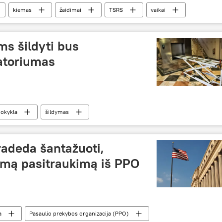
kiemas
žaidimai
TSRS
vaikai
ms šildyti bus
atoriumas
okykla
šildymas
radeda šantažuoti,
mą pasitraukimą iš PPO
a
Pasaulio prekybos organizacija (PPO)