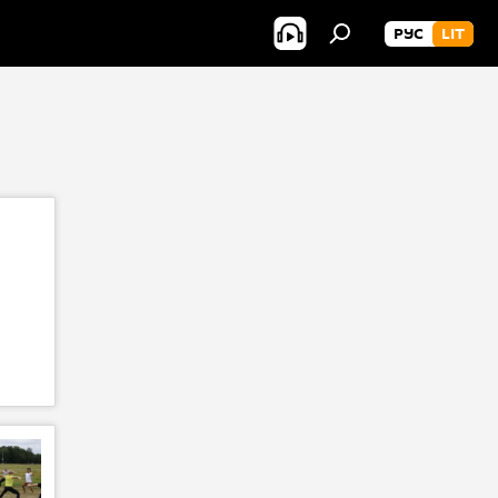
РУС
LIT