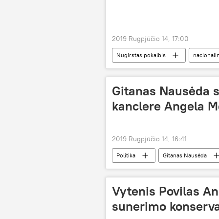
2019 Rugpjūčio 14, 17:00
Nugirstas pokalbis
nacionali
Gitanas Nausėda su
kanclere Angela M
2019 Rugpjūčio 14, 16:41
Politika
Gitanas Nausėda
Vytenis Povilas An
sunerimo konserva