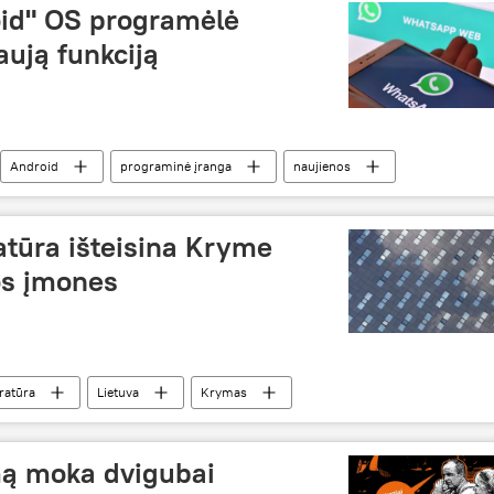
oid" OS programėlė
ują funkciją
Android
programinė įranga
naujienos
atūra išteisina Kryme
os įmones
ratūra
Lietuva
Krymas
mą moka dvigubai