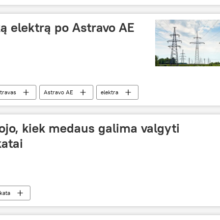
ką elektrą po Astravo AE
travas
Astravo AE
elektra
ojo, kiek medaus galima valgyti
atai
kata