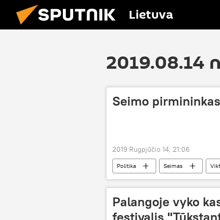
Lietuva
2019.08.14 
Seimo pirmininkas
2019 Rugpjūčio 14, 21:06
Politika
Seimas
Vik
Palangoje vyko ka
festivalis "Tūkstan