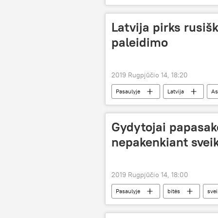
Latvija pirks rusiš
paleidimo
2019 Rugpjūčio 14, 18:20
Pasaulyje
Latvija
As
Gydytojai papasak
nepakenkiant sveik
2019 Rugpjūčio 14, 18:00
Pasaulyje
bitės
svei