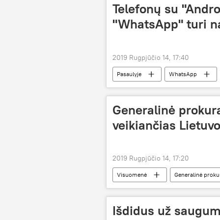
Telefonų su "Andr
"WhatsApp" turi na
2019 Rugpjūčio 14, 17:40
Pasaulyje
WhatsApp
Generalinė prokur
veikiančias Lietuv
2019 Rugpjūčio 14, 17:20
Visuomenė
Generalinė proku
Išdidus už saugu