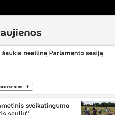
naujienos
 šaukia neeilinę Parlamento sesiją
toras Pranckietis
smetinis sveikatingumo
tis saulių"