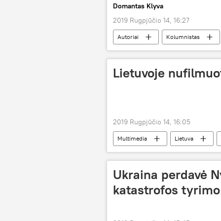
Domantas Klyva
2019 Rugpjūčio 14, 16:27
Autoriai
Kolumnistas
Lietuvoje nufilmuo
2019 Rugpjūčio 14, 16:05
Multimedia
Lietuva
Ukraina perdavė 
katastrofos tyrim