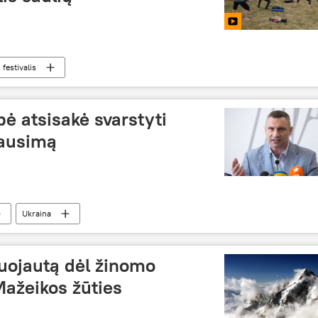
festivalis
ė atsisakė svarstyti
lausimą
Ukraina
žuojautą dėl žinomo
Mažeikos žūties