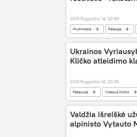
2019 Rugpjūčio 14, 20:50
Multimedia
Palanga
Ukrainos Vyriausyb
Kličko atleidimo k
2019 Rugpjūčio 14, 20:35
Pasaulyje
Vitalijus Kličko
Valdžia išreiškė u
alpinisto Vytauto 