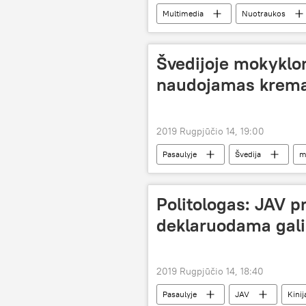
Multimedia
Nuotraukos
Švedijoje mokyklo
naudojamas krem
2019 Rugpjūčio 14, 19:00
Pasaulyje
Švedija
m
Politologas: JAV p
deklaruodama gali
2019 Rugpjūčio 14, 18:40
Pasaulyje
JAV
Kinij