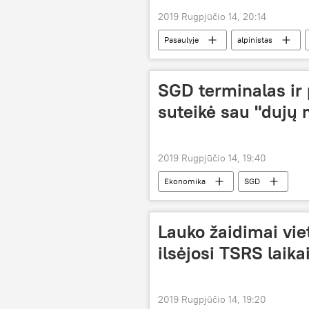
2019 Rugpjūčio 14, 20:14
Pasaulyje
alpinistas
SGD terminalas ir p
suteikė sau "dujų
2019 Rugpjūčio 14, 19:40
Ekonomika
SGD
Lauko žaidimai viet
ilsėjosi TSRS laika
2019 Rugpjūčio 14, 19:20