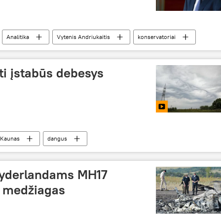
Analitika
Vytenis Andriukaitis
konservatoriai
ti įstabūs debesys
Kaunas
dangus
Nyderlandams MH17
o medžiagas