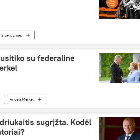
nis saugumas
sitiko su federaline
erkel
Angela Merkel
driukaitis sugrįžta. Kodėl
toriai?