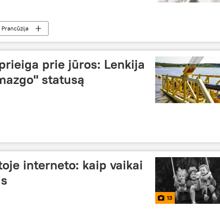
Prancūzija
rieiga prie jūros: Lenkija
 mazgo" statusą
oje interneto: kaip vaikai
is
13