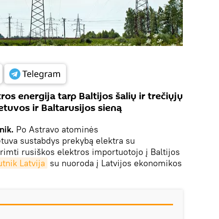
s energija tarp Baltijos šalių ir trečiųjų
etuvos ir Baltarusijos sieną
nik.
Po Astravo atominės
ietuva sustabdys prekybą elektra su
erimti rusiškos elektros importuotojo į Baltijos
tnik Latvija
su nuoroda į Latvijos ekonomikos