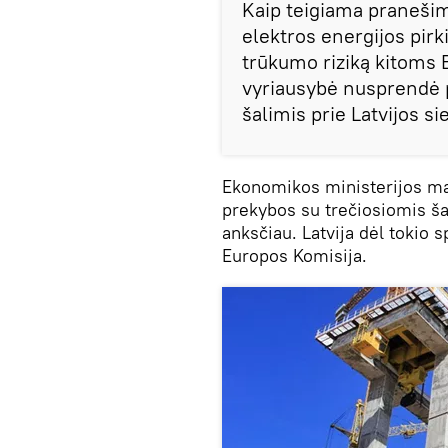
Kaip teigiama pranešim
elektros energijos pirk
trūkumo riziką kitoms Ba
vyriausybė nusprendė p
šalimis prie Latvijos si
Ekonomikos ministerijos ma
prekybos su trečiosiomis šal
anksčiau. Latvija dėl tokio 
Europos Komisija.