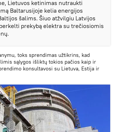
e, Lietuvos ketinimas nutraukti
imą Baltarusijoje kelia energijos
ltijos šalims. Šiuo atžvilgiu Latvijos
erkelti prekybą elektra su trečiosiomis
enų.
nymu, toks sprendimas užtikrins, kad
imis sąlygos išliktų tokios pačios kaip ir
sprendimo konsultavosi su Lietuva, Estija ir