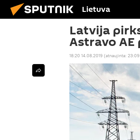
Lietuva
Latvija pirk
Astravo AE 
18:20 14.08.2019
(atnaujinta:
23:09