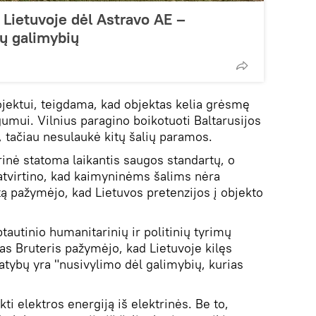
 Lietuvoje dėl Astravo AE –
ų galimybių
ojektui, teigdama, kad objektas kelia grėsmę
umui. Vilnius paragino boikotuoti Baltarusijos
, tačiau nesulaukė kitų šalių paramos.
rinė statoma laikantis saugos standartų, o
patvirtino, kad kaimyninėms šalims nėra
tą pažymėjo, kad Lietuvos pretenzijos į objekto
ptautinio humanitarinių ir politinių tyrimų
as Bruteris pažymėjo, kad Lietuvoje kilęs
atybų yra "nusivylimo dėl galimybių, kurias
kti elektros energiją iš elektrinės. Be to,