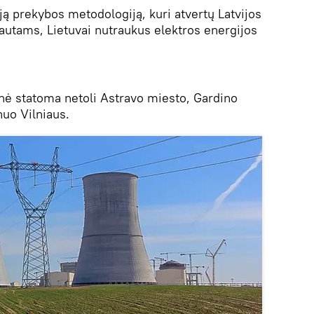
ją prekybos metodologiją, kuri atvertų Latvijos
rautams, Lietuvai nutraukus elektros energijos
inė statoma netoli Astravo miesto, Gardino
nuo Vilniaus.