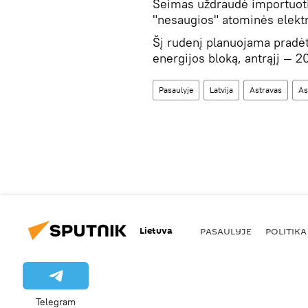
Seimas uždraudė importuoti e
"nesaugios" atominės elektr
Šį rudenį planuojama pradėt
energijos bloką, antrąjį — 
Pasaulyje
Latvija
Astravas
As
Lietuva
PASAULYJE
POLITIKA
Telegram