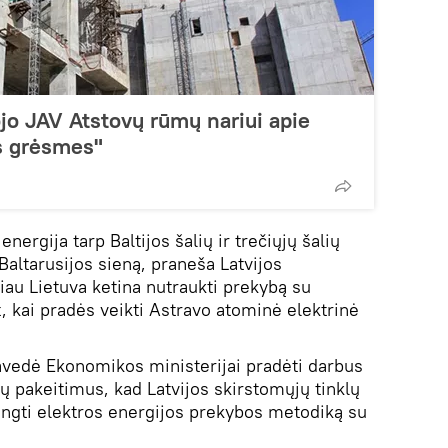
jo JAV Atstovų rūmų nariui apie
s grėsmes"
ergija tarp Baltijos šalių ir trečiųjų šalių
Baltarusijos sieną, praneša Latvijos
iau Lietuva ketina nutraukti prekybą su
, kai pradės veikti Astravo atominė elektrinė
avedė Ekonomikos ministerijai pradėti darbus
tų pakeitimus, kad Latvijos skirstomųjų tinklų
ngti elektros energijos prekybos metodiką su