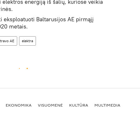
lektros energiją iš šalių, kuriose veikia
inės.
i eksploatuoti Baltarusijos AE pirmąjį
2020 metais.
travo AE
elektra
EKONOMIKA
VISUOMENĖ
KULTŪRA
MULTIMEDIA