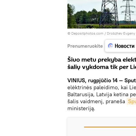
© Depositphotos.com /
Drobzhev Evgeny
Prenumeruokite
Šiuo metu prekyba elektro
šalių vykdoma tik per Li
VINIUS, rugpjūčio 14 — Sput
elėktrinės paleidimo, kai L
Baltarusija, Latvija ketina p
šalis vaidmenį, praneša
Spu
ministeriją.