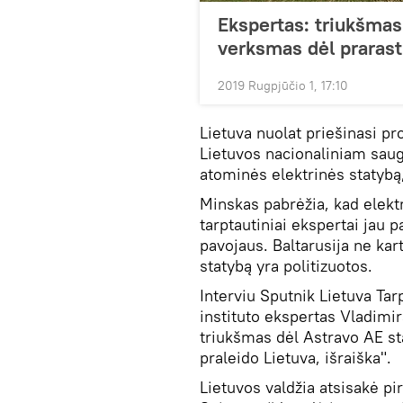
Ekspertas: triukšmas
verksmas dėl prarast
2019 Rugpjūčio 1, 17:10
Lietuva nuolat priešinasi pr
Lietuvos nacionaliniam saug
atominės elektrinės statybą
Minskas pabrėžia, kad elekt
tarptautiniai ekspertai jau 
pavojaus. Baltarusija ne kar
statybą yra politizuotos.
Interviu Sputnik Lietuva Tar
instituto ekspertas Vladimir
triukšmas dėl Astravo AE st
praleido Lietuva, išraiška".
Lietuvos valdžia atsisakė pir