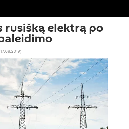
s rusišką elektrą po
paleidimo
 17.08.2019
)