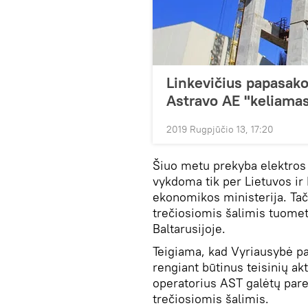
Linkevičius papasako
Astravo AE "keliama
2019 Rugpjūčio 13, 17:20
Šiuo metu prekyba elektros en
vykdoma tik per Lietuvos ir 
ekonomikos ministerija. Tač
trečiosiomis šalimis tuomet
Baltarusijoje.
Teigiama, kad Vyriausybė p
rengiant būtinus teisinių ak
operatorius AST galėtų pare
trečiosiomis šalimis.