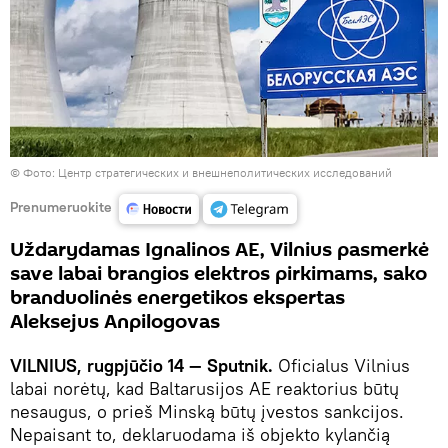
©
Фото: Центр стратегических и внешнеполитических исследований
Prenumeruokite
Uždarydamas Ignalinos AE, Vilnius pasmerkė
save labai brangios elektros pirkimams, sako
branduolinės energetikos ekspertas
Aleksejus Anpilogovas
VILNIUS, rugpjūčio 14 — Sputnik.
Oficialus Vilnius
labai norėtų, kad Baltarusijos AE reaktorius būtų
nesaugus, o prieš Minską būtų įvestos sankcijos.
Nepaisant to, deklaruodama iš objekto kylančią