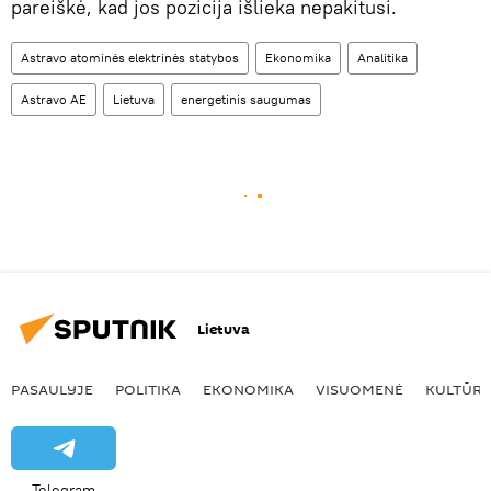
pareiškė, kad jos pozicija išlieka nepakitusi.
Astravo atominės elektrinės statybos
Ekonomika
Analitika
Astravo AE
Lietuva
energetinis saugumas
Lietuva
PASAULYJE
POLITIKA
EKONOMIKA
VISUOMENĖ
KULTŪR
Telegram