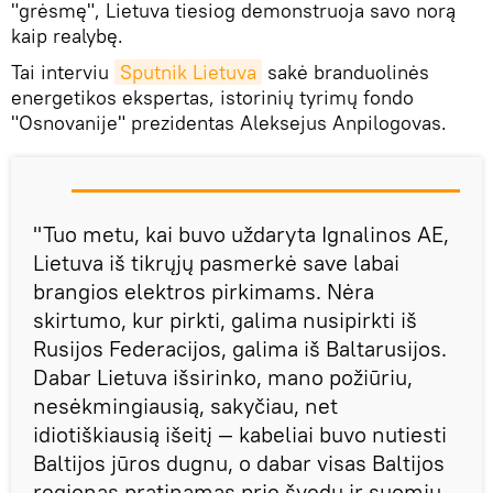
"grėsmę", Lietuva tiesiog demonstruoja savo norą
kaip realybę.
Tai interviu
Sputnik Lietuva
sakė branduolinės
energetikos ekspertas, istorinių tyrimų fondo
"Osnovanije" prezidentas Aleksejus Anpilogovas.
"Tuo metu, kai buvo uždaryta Ignalinos AE,
Lietuva iš tikrųjų pasmerkė save labai
brangios elektros pirkimams. Nėra
skirtumo, kur pirkti, galima nusipirkti iš
Rusijos Federacijos, galima iš Baltarusijos.
Dabar Lietuva išsirinko, mano požiūriu,
nesėkmingiausią, sakyčiau, net
idiotiškiausią išeitį — kabeliai buvo nutiesti
Baltijos jūros dugnu, o dabar visas Baltijos
regionas pratinamas prie švedų ir suomių