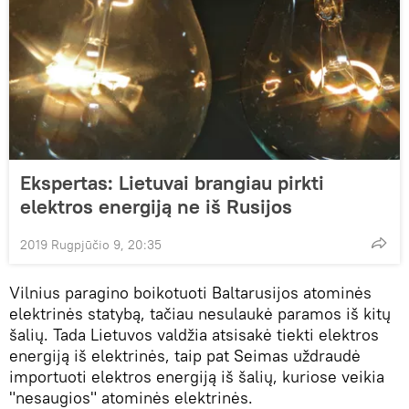
Ekspertas: Lietuvai brangiau pirkti
elektros energiją ne iš Rusijos
2019 Rugpjūčio 9, 20:35
Vilnius paragino boikotuoti Baltarusijos atominės
elektrinės statybą, tačiau nesulaukė paramos iš kitų
šalių. Tada Lietuvos valdžia atsisakė tiekti elektros
energiją iš elektrinės, taip pat Seimas uždraudė
importuoti elektros energiją iš šalių, kuriose veikia
"nesaugios" atominės elektrinės.