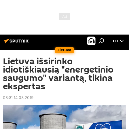
LIT
Lietuva
Lietuva išsirinko
idiotiškiausią "energetinio
saugumo" variantą, tikina
ekspertas
08:31 14.08.2019