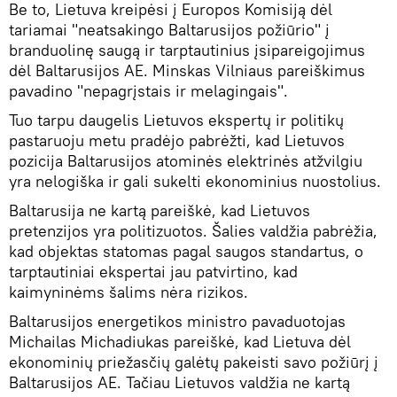
Be to, Lietuva kreipėsi į Europos Komisiją dėl
tariamai "neatsakingo Baltarusijos požiūrio" į
branduolinę saugą ir tarptautinius įsipareigojimus
dėl Baltarusijos AE. Minskas Vilniaus pareiškimus
pavadino "nepagrįstais ir melagingais".
Tuo tarpu daugelis Lietuvos ekspertų ir politikų
pastaruoju metu pradėjo pabrėžti, kad Lietuvos
pozicija Baltarusijos atominės elektrinės atžvilgiu
yra nelogiška ir gali sukelti ekonominius nuostolius.
Baltarusija ne kartą pareiškė, kad Lietuvos
pretenzijos yra politizuotos. Šalies valdžia pabrėžia,
kad objektas statomas pagal saugos standartus, o
tarptautiniai ekspertai jau patvirtino, kad
kaimyninėms šalims nėra rizikos.
Baltarusijos energetikos ministro pavaduotojas
Michailas Michadiukas pareiškė, kad Lietuva dėl
ekonominių priežasčių galėtų pakeisti savo požiūrį į
Baltarusijos AE. Tačiau Lietuvos valdžia ne kartą