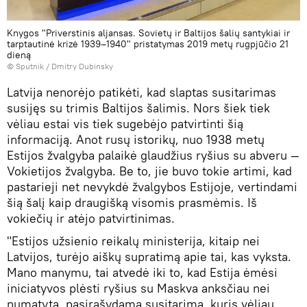
Knygos "Priverstinis aljansas. Sovietų ir Baltijos šalių santykiai ir
tarptautinė krizė 1939–1940" pristatymas 2019 metų rugpjūčio 21
dieną
© Sputnik / Dmitry Dubinsky
Latvija nenorėjo patikėti, kad slaptas susitarimas
susijęs su trimis Baltijos šalimis. Nors šiek tiek
vėliau estai vis tiek sugebėjo patvirtinti šią
informaciją. Anot rusų istorikų, nuo 1938 metų
Estijos žvalgyba palaikė glaudžius ryšius su abveru —
Vokietijos žvalgyba. Be to, jie buvo tokie artimi, kad
pastarieji net nevykdė žvalgybos Estijoje, vertindami
šią šalį kaip draugišką visomis prasmėmis. Iš
vokiečių ir atėjo patvirtinimas.
"Estijos užsienio reikalų ministerija, kitaip nei
Latvijos, turėjo aiškų supratimą apie tai, kas vyksta.
Mano manymu, tai atvedė iki to, kad Estija ėmėsi
iniciatyvos plėsti ryšius su Maskva anksčiau nei
numatyta, pasirašydama susitarimą, kuris vėliau