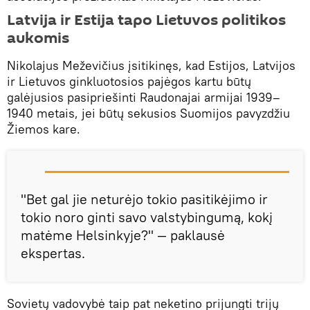
Latvija ir Estija tapo Lietuvos politikos
aukomis
Nikolajus Meževičius įsitikinęs, kad Estijos, Latvijos
ir Lietuvos ginkluotosios pajėgos kartu būtų
galėjusios pasipriešinti Raudonajai armijai 1939–
1940 metais, jei būtų sekusios Suomijos pavyzdžiu
Žiemos kare.
"Bet gal jie neturėjo tokio pasitikėjimo ir
tokio noro ginti savo valstybingumą, kokį
matėme Helsinkyje?" — paklausė
ekspertas.
Sovietų vadovybė taip pat neketino prijungti trijų