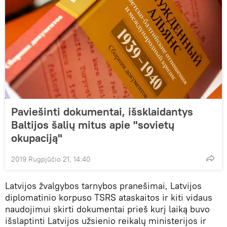
Paviešinti dokumentai, išsklaidantys
Baltijos šalių mitus apie "sovietų
okupaciją"
2019 Rugpjūčio 21, 14:40
Latvijos žvalgybos tarnybos pranešimai, Latvijos
diplomatinio korpuso TSRS ataskaitos ir kiti vidaus
naudojimui skirti dokumentai prieš kurį laiką buvo
išslaptinti Latvijos užsienio reikalų ministerijos ir