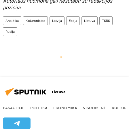
Autoriaus nuomonė gali nesutapti su redakcijos
pozicija
Analitika
Kolumnistas
Latvija
Estija
Lietuva
TSRS
Rusija
Lietuva
PASAULYJE
POLITIKA
EKONOMIKA
VISUOMENĖ
KULTŪR