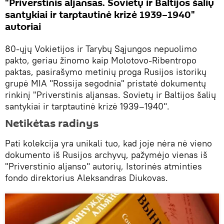
"Priverstinis aljansas. Sovietų ir Baltijos šalių
santykiai ir tarptautinė krizė 1939–1940"
autoriai
80-ųjų Vokietijos ir Tarybų Sąjungos nepuolimo
pakto, geriau žinomo kaip Molotovo-Ribentropo
paktas, pasirašymo metinių proga Rusijos istorikų
grupė MIA "Rossija segodnia" pristatė dokumentų
rinkinį "Priverstinis aljansas. Sovietų ir Baltijos šalių
santykiai ir tarptautinė krizė 1939–1940".
Netikėtas radinys
Pati kolekcija yra unikali tuo, kad joje nėra nė vieno
dokumento iš Rusijos archyvų, pažymėjo vienas iš
"Priverstinio aljanso" autorių, Istorinės atminties
fondo direktorius Aleksandras Diukovas.