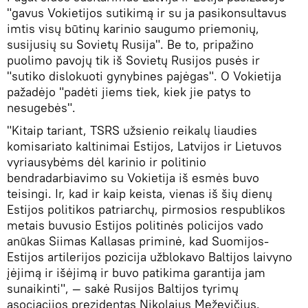
"gavus Vokietijos sutikimą ir su ja pasikonsultavus
imtis visų būtinų karinio saugumo priemonių,
susijusių su Sovietų Rusija". Be to, pripažino
puolimo pavojų tik iš Sovietų Rusijos pusės ir
"sutiko dislokuoti gynybines pajėgas". O Vokietija
pažadėjo "padėti jiems tiek, kiek jie patys to
nesugebės".
"Kitaip tariant, TSRS užsienio reikalų liaudies
komisariato kaltinimai Estijos, Latvijos ir Lietuvos
vyriausybėms dėl karinio ir politinio
bendradarbiavimo su Vokietija iš esmės buvo
teisingi. Ir, kad ir kaip keista, vienas iš šių dienų
Estijos politikos patriarchų, pirmosios respublikos
metais buvusio Estijos politinės policijos vado
anūkas Siimas Kallasas priminė, kad Suomijos-
Estijos artilerijos pozicija užblokavo Baltijos laivyno
įėjimą ir išėjimą ir buvo patikima garantija jam
sunaikinti", — sakė Rusijos Baltijos tyrimų
asociacijos prezidentas Nikolajus Meževičius.