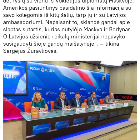
dėl ryšių su vienu iš Vokietijos diplomatų Maskvoje.
Amerikos pasiuntinys pasidalino šia informacija su
savo kolegomis iš kitų šalių, tarp jų ir su Latvijos
ambasadoriumi. Nepaisant to, sklandė gandai apie
slaptas sutartis, kurias nutylėjo Maskva ir Berlynas.
O Latvijos užsienio reikalų ministerijai nepavyko
susigaudyti šioje gandų maišalynėje", — tikina
Sergejus Žuravliovas.