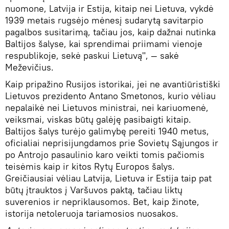
nuomone, Latvija ir Estija, kitaip nei Lietuva, vykdė
1939 metais rugsėjo mėnesį sudarytą savitarpio
pagalbos susitarimą, tačiau jos, kaip dažnai nutinka
Baltijos šalyse, kai sprendimai priimami vienoje
respublikoje, sekė paskui Lietuvą", — sakė
Meževičius.
Kaip pripažino Rusijos istorikai, jei ne avantiūristiški
Lietuvos prezidento Antano Smetonos, kurio vėliau
nepalaikė nei Lietuvos ministrai, nei kariuomenė,
veiksmai, viskas būtų galėję pasibaigti kitaip.
Baltijos šalys turėjo galimybę pereiti 1940 metus,
oficialiai neprisijungdamos prie Sovietų Sąjungos ir
po Antrojo pasaulinio karo veikti tomis pačiomis
teisėmis kaip ir kitos Rytų Europos šalys.
Greičiausiai vėliau Latvija, Lietuva ir Estija taip pat
būtų įtrauktos į Varšuvos paktą, tačiau liktų
suverenios ir nepriklausomos. Bet, kaip žinote,
istorija netoleruoja tariamosios nuosakos.