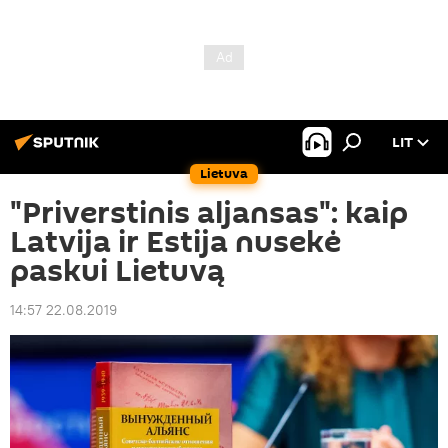
LIT
Lietuva
"Priverstinis aljansas": kaip
Latvija ir Estija nusekė
paskui Lietuvą
14:57 22.08.2019