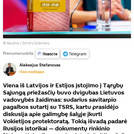
© Sputnik / Dmitry Dubinsky
Prenumeruokite
Aleksejus Stefanovas
Visos medžiagos
Viena iš Latvijos ir Estijos įstojimo į Tąrybų
Sąjungą priežasčių buvo dvigubas Lietuvos
vadovybės žaidimas: sudarius savitarpio
pagalbos sutartį su TSRS, kartu prasidėjo
diskusija apie galimybę šalyje įkurti
Vokietijos protektoratą. Tokią išvadą padarė
Rusijos istorikai — dokumentų rinkinio