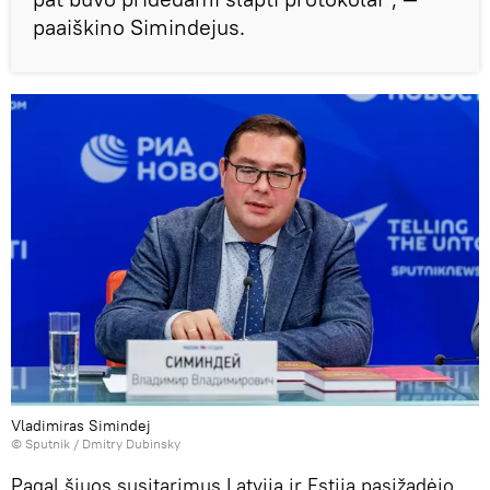
paaiškino Simindejus.
Vladimiras Simindej
© Sputnik / Dmitry Dubinsky
Pagal šiuos susitarimus Latvija ir Estija pasižadėjo