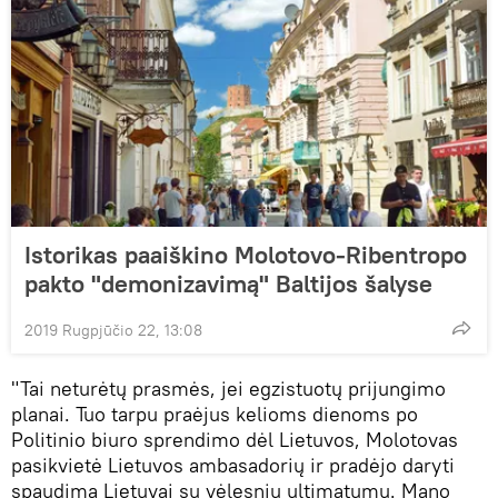
Istorikas paaiškino Molotovo-Ribentropo
pakto "demonizavimą" Baltijos šalyse
2019 Rugpjūčio 22, 13:08
"Tai neturėtų prasmės, jei egzistuotų prijungimo
planai. Tuo tarpu praėjus kelioms dienoms po
Politinio biuro sprendimo dėl Lietuvos, Molotovas
pasikvietė Lietuvos ambasadorių ir pradėjo daryti
spaudimą Lietuvai su vėlesniu ultimatumu. Mano