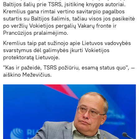
Baltijos šalių prie TSRS, įsitikinę knygos autoriai.
Kremlius gana rimtai vertino savitarpio pagalbos
sutartis su Baltijos šalimis, tačiau visos jos pasikeitė
po veržlių Vokietijos pergalių Vakarų fronte ir
Prancūzijos pralaimėjimo.
Kremlius taip pat sužinojo apie Lietuvos vadovybės
svarstymus dėl galimybės įkurti Vokietijos
protektoratą Lietuvoje.
"Kas ir pažeidė, TSRS požiūriu, esamą status quo", —
aiškino Meževičius.