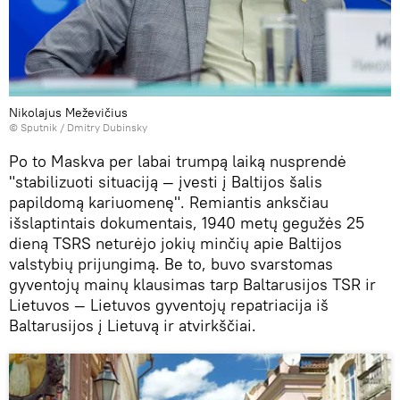
Nikolajus Meževičius
© Sputnik / Dmitry Dubinsky
Po to Maskva per labai trumpą laiką nusprendė
"stabilizuoti situaciją — įvesti į Baltijos šalis
papildomą kariuomenę". Remiantis anksčiau
išslaptintais dokumentais, 1940 metų gegužės 25
dieną TSRS neturėjo jokių minčių apie Baltijos
valstybių prijungimą. Be to, buvo svarstomas
gyventojų mainų klausimas tarp Baltarusijos TSR ir
Lietuvos — Lietuvos gyventojų repatriacija iš
Baltarusijos į Lietuvą ir atvirkščiai.