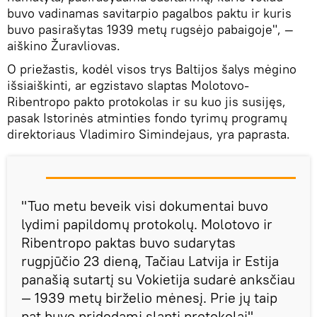
buvo vadinamas savitarpio pagalbos paktu ir kuris
buvo pasirašytas 1939 metų rugsėjo pabaigoje", —
aiškino Žuravliovas.
O priežastis, kodėl visos trys Baltijos šalys mėgino
išsiaiškinti, ar egzistavo slaptas Molotovo-
Ribentropo pakto protokolas ir su kuo jis susijęs,
pasak Istorinės atminties fondo tyrimų programų
direktoriaus Vladimiro Simindejaus, yra paprasta.
"Tuo metu beveik visi dokumentai buvo
lydimi papildomų protokolų. Molotovo ir
Ribentropo paktas buvo sudarytas
rugpjūčio 23 dieną, Tačiau Latvija ir Estija
panašią sutartį su Vokietija sudarė anksčiau
— 1939 metų birželio mėnesį. Prie jų taip
pat buvo pridedami slapti protokolai", —