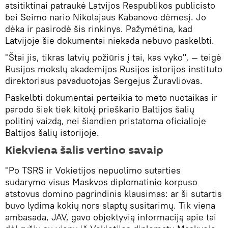
atsitiktinai patraukė Latvijos Respublikos publicisto
bei Seimo nario Nikolajaus Kabanovo dėmesį. Jo
dėka ir pasirodė šis rinkinys. Pažymėtina, kad
Latvijoje šie dokumentai niekada nebuvo paskelbti.
"Štai jis, tikras latvių požiūris į tai, kas vyko", — teigė
Rusijos mokslų akademijos Rusijos istorijos instituto
direktoriaus pavaduotojas Sergejus Žuravliovas.
Paskelbti dokumentai perteikia to meto nuotaikas ir
parodo šiek tiek kitokį prieškario Baltijos šalių
politinį vaizdą, nei šiandien pristatoma oficialioje
Baltijos šalių istorijoje.
Kiekviena šalis vertino savaip
"Po TSRS ir Vokietijos nepuolimo sutarties
sudarymo visus Maskvos diplomatinio korpuso
atstovus domino pagrindinis klausimas: ar ši sutartis
buvo lydima kokių nors slaptų susitarimų. Tik viena
ambasada, JAV, gavo objektyvią informaciją apie tai