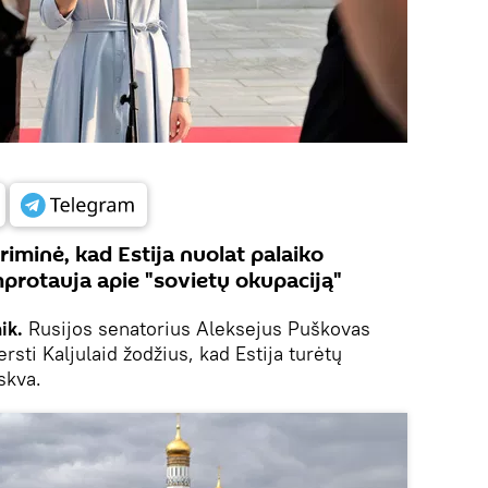
iminė, kad Estija nuolat palaiko
mprotauja apie "sovietų okupaciją"
ik.
Rusijos senatorius Aleksejus Puškovas
ti Kaljulaid žodžius, kad Estija turėtų
skva.