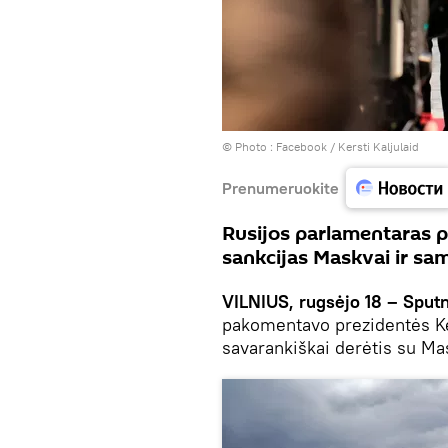
© Photo :
Facebook / Kersti Kaljulaid
Prenumeruokite
Rusijos parlamentaras pr
sankcijas Maskvai ir sa
VILNIUS, rugsėjo 18 – Sputn
pakomentavo prezidentės Kers
savarankiškai derėtis su Ma