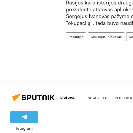
Rusijos karo istorijos draug
prezidento atstovas aplinko
Sergejus Ivanovas pažymėjo,
"okupaciją", tada buvo naud
Pasaulyje
Aleksejus Puškovas
Ke
Lietuva
PASAULYJE
POLITIKA
Telegram