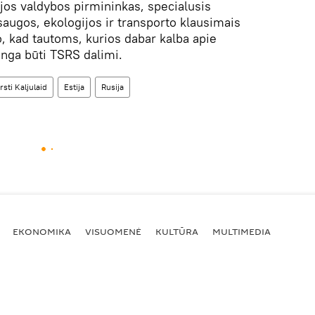
ijos valdybos pirmininkas, specialusis
saugos, ekologijos ir transporto klausimais
 kad tautoms, kurios dabar kalba apie
inga būti TSRS dalimi.
rsti Kaljulaid
Estija
Rusija
EKONOMIKA
VISUOMENĖ
KULTŪRA
MULTIMEDIA