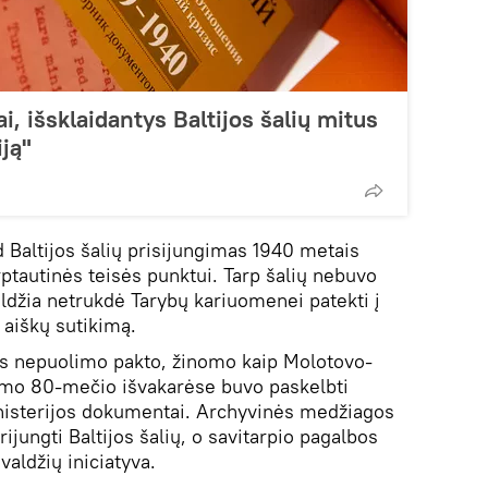
, išsklaidantys Baltijos šalių mitus
ją"
 Baltijos šalių prisijungimas 1940 metais
ptautinės teisės punktui. Tarp šalių nebuvo
valdžia netrukdė Tarybų kariuomenei patekti į
ė aiškų sutikimą.
os nepuolimo pakto, žinomo kaip Molotovo-
ymo 80-mečio išvakarėse buvo paskelbti
inisterijos dokumentai. Archyvinės medžiagos
jungti Baltijos šalių, o savitarpio pagalbos
valdžių iniciatyva.