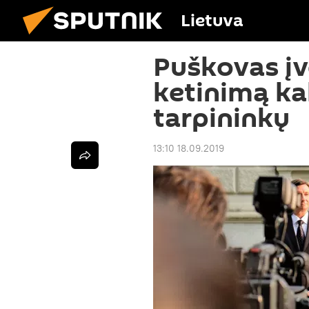
Lietuva
Puškovas įv
ketinimą kal
tarpininkų
13:10 18.09.2019