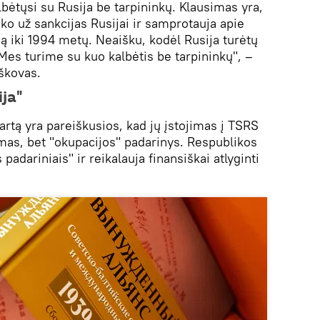
albėtųsi su Rusija be tarpininkų. Klausimas yra,
ako už sankcijas Rusijai ir samprotauja apie
ią iki 1994 metų. Neaišku, kodėl Rusija turėtų
. Mes turime su kuo kalbėtis be tarpininkų", –
škovas.
ija"
 kartą yra pareiškusios, kad jų įstojimas į TSRS
mas, bet "okupacijos" padarinys. Respublikos
padariniais" ir reikalauja finansiškai atlyginti