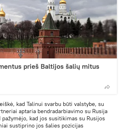
entus prieš Baltijos šalių mitus
iškė, kad Talinui svarbu būti valstybe, su
partneriai aptaria bendradarbiavimo su Rusija
d pažymėjo, kad jos susitikimas su Rusijos
ai sustiprino jos šalies pozicijas