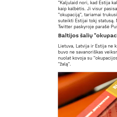
"Kaljulaid nori, kad Estija k
kaip kalbėtis. Ji visur pasis
"okupaciją", tariamai trukus
suteikti Estijai tokį statusą
Twitter paskyroje parašė Pu
Baltijos šalių "okupac
Lietuva, Latvija ir Estija ne
buvo ne savanoriškas veiks
nuolat kovoja su "okupacijos 
"žalą".