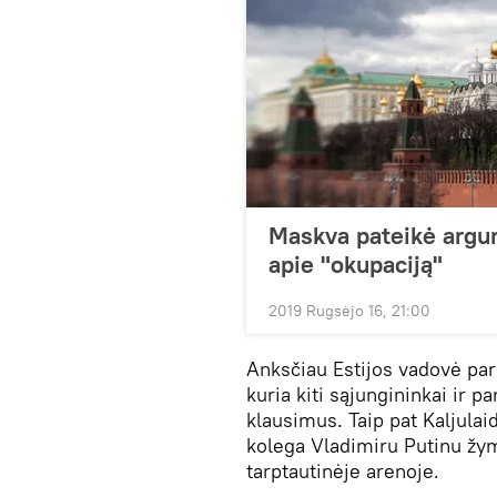
Maskva pateikė argum
apie "okupaciją"
2019 Rugsėjo 16, 21:00
Anksčiau Estijos vadovė pare
kuria kiti sąjungininkai ir 
klausimus. Taip pat Kaljulai
kolega Vladimiru Putinu žymi
tarptautinėje arenoje.