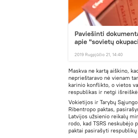
Paviešinti dokumentai
apie "sovietų okupaci
2019 Rugpjūčio 21, 14:40
Maskva ne kartą aiškino, kad
neprieštaravo nė vienam tar
karinio konflikto, o vietos 
respublikas ir netgi išreišk
Vokietijos ir Tarybų Sąjung
Ribentropo paktas, pasiraš
Latvijos užsienio reikalų m
rodo, kad TSRS neskubėjo pri
paktai pasirašyti respublikų 