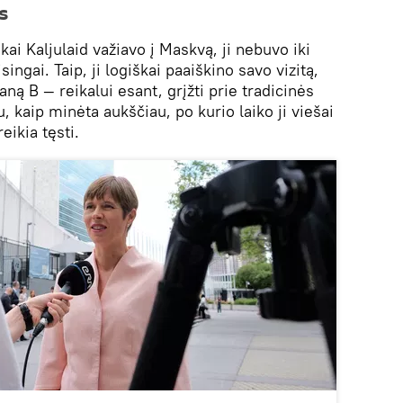
s
kai Kaljulaid važiavo į Maskvą, ji nebuvo iki
isingai. Taip, ji logiškai paaiškino savo vizitą,
laną B — reikalui esant, grįžti prie tradicinės
u, kaip minėta aukščiau, po kurio laiko ji viešai
eikia tęsti.