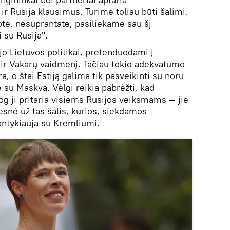
r Rusija klausimus. Turime toliau būti šalimi,
ote, nesuprantate, pasiliekame sau šį
 su Rusija".
jo Lietuvos politikai, pretenduodami į
s ir Vakarų vaidmenį. Tačiau tokio adekvatumo
, o štai Estiją galima tik pasveikinti su noru
 su Maskva. Vėlgi reikia pabrėžti, kad
 jog ji pritaria visiems Rusijos veiksmams — jie
gesnė už tas šalis, kurios, siekdamos
santykiauja su Kremliumi.