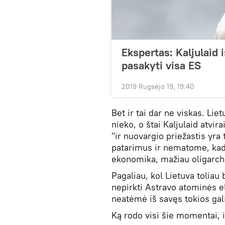
Ekspertas: Kaljulaid 
pasakyti visa ES
2019 Rugsėjo 19, 19:40
Bet ir tai dar ne viskas. Lie
nieko, o štai Kaljulaid atvira
"ir nuovargio priežastis yr
patarimus ir nematome, kad
ekonomika, mažiau oligarchi
Pagaliau, kol Lietuva toliau
nepirkti Astravo atominės ele
neatėmė iš savęs tokios ga
Ką rodo visi šie momentai, ir