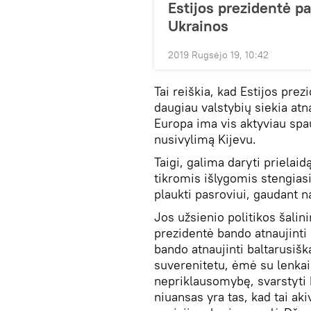
Estijos prezidentė p
Ukrainos
2019 Rugsėjo 19, 10:42
Tai reiškia, kad Estijos prez
daugiau valstybių siekia atn
Europa ima vis aktyviau spau
nusivylimą Kijevu.
Taigi, galima daryti prielai
tikromis išlygomis stengiasi
plaukti pasroviui, gaudant 
Jos užsienio politikos šalini
prezidentė bando atnaujinti 
bando atnaujinti baltarusišk
suverenitetu, ėmė su lenkais
nepriklausomybę, svarstyti 
niuansas yra tas, kad tai ak