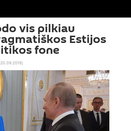
do vis pilkiau
pragmatiškos Estijos
itikos fone
 20.09.2019
)