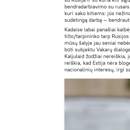
bendradarbiavimo su rusais i
kuri sako kitiems: jūs nežin
sudėtingą darbą — bendrauti
Kadaise labai panašiai kalbė
tilto/tarpininko tarp Rusijo
mūsų šalyje jau seniai nebėra
būti subjektu Vakarų dialoge
Kaljulaid žodžiai nereiškia,
reiškia, kad Estija nėra blo
nacionalinių interesų, irgi 