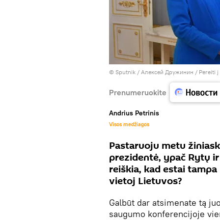
© Sputnik / Алексей Дружинин
/
Pereiti 
Prenumeruokite
Andrius Petrinis
Visos medžiagos
Pastaruoju metu žiniaskl
prezidentė, ypač Rytų ir
reiškia, kad estai tampa 
vietoj Lietuvos?
Galbūt dar atsimenate tą j
saugumo konferencijoje vien