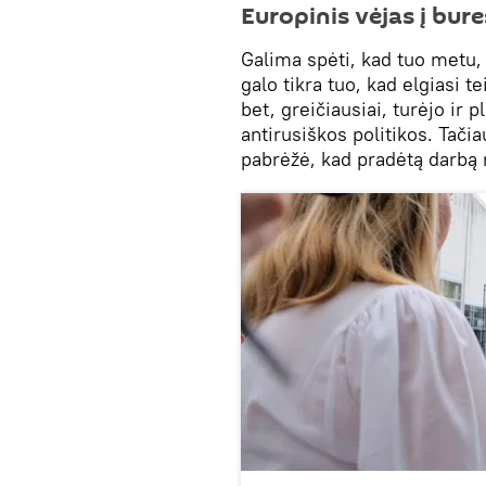
Europinis vėjas į bure
Galima spėti, kad tuo metu, 
galo tikra tuo, kad elgiasi te
bet, greičiausiai, turėjo ir p
antirusiškos politikos. Tačia
pabrėžė, kad pradėtą darbą r