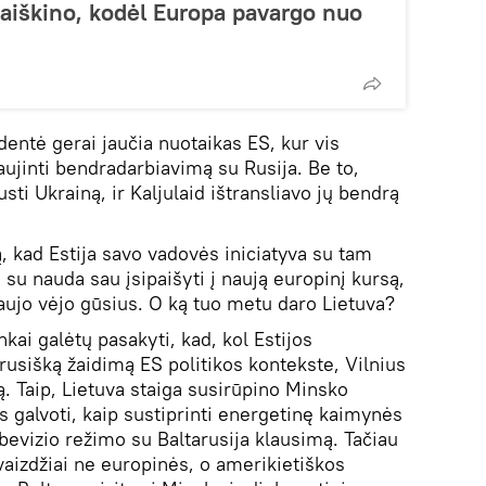
aaiškino, kodėl Europa pavargo nuo
identė gerai jaučia nuotaikas ES, kur vis
aujinti bendradarbiavimą su Rusija. Be to,
sti Ukrainą, ir Kaljulaid ištransliavo jų bendrą
dą, kad Estija savo vadovės iniciatyva su tam
 su nauda sau įsipaišyti į naują europinį kursą,
naujo vėjo gūsius. O ką tuo metu daro Lietuva?
nkai galėtų pasakyti, kad, kol Estijos
rusišką žaidimą ES politikos kontekste, Vilnius
ą. Taip, Lietuva staiga susirūpino Minsko
 galvoti, kaip sustiprinti energetinę kaimynės
bevizio režimo su Baltarusija klausimą. Tačiau
ivaizdžiai ne europinės, o amerikietiškos