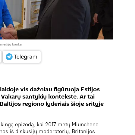
į medijų banką
aidoje vis dažniau figūruoja Estijos
 Vakarų santykių kontekste. Ar tai
Baltijos regiono lyderiais šioje srityje
uokingą epizodą, kai 2017 metų Miuncheno
os iš diskusijų moderatorių, Britanijos