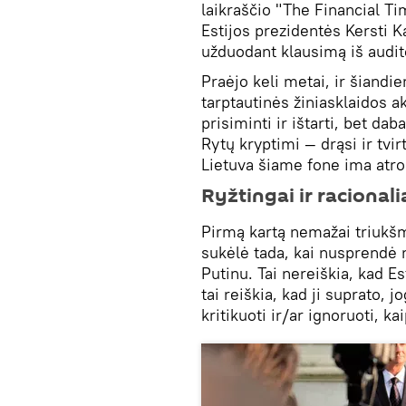
laikraščio "The Financial Ti
Estijos prezidentės Kersti Ka
užduodant klausimą iš auditor
Praėjo keli metai, ir šiandi
tarptautinės žiniasklaidos a
prisiminti ir ištarti, bet dab
Rytų kryptimi — drąsi ir tvir
Lietuva šiame fone ima atrody
Ryžtingai ir racionali
Pirmą kartą nemažai triukšm
sukėlė tada, kai nusprendė n
Putinu. Tai nereiškia, kad Es
tai reiškia, kad ji suprato, j
kritikuoti ir/ar ignoruoti, k