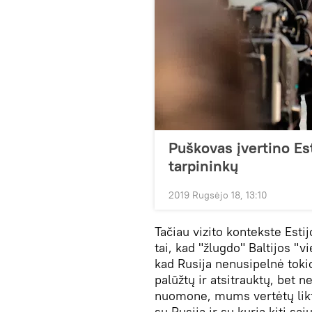
Puškovas įvertino Est
tarpininkų
2019 Rugsėjo 18, 13:10
Tačiau vizito kontekste Esti
tai, kad "žlugdo" Baltijos "
kad Rusija nenusipelnė tokio
palūžtų ir atsitrauktų, bet n
nuomone, mums vertėtų likti 
su Rusija ir su kuria kiti sąj