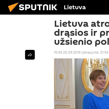
Lietuva
Lietuva atro
drąsios ir 
užsienio pol
15:43 20.09.2019
(atnaujinta:
21:54