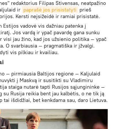
mes" redaktorius Filipas Stivensas, neatpažino
ljulaid ir
paprašė jos prisistatyti
prieš
ijos. Kersti neįsižeidė ir ramiai prisistatė.
en Estijos vadovė vis dažniau patenka į
kiratį. Jos vardą ir ypač pavardę gana sunku
ar visi jau žino, kad jos užsienio politika — ypač
ta. O svarbiausia — pragmatiška ir įžvalgi.
ti vis pilkiau ir kvailiau.
ai
o — pirmiausia Baltijos regione — Kaljulaid
uvykti į Maskvą ir susitikti su Vladimiru
tija staiga nutarė tapti Rusijos sąjungininke —
og su Rusija reikia bent jau kalbėtis, o ne tik ją
aip tai išdidžiai, bet kenkdama sau, daro Lietuva.