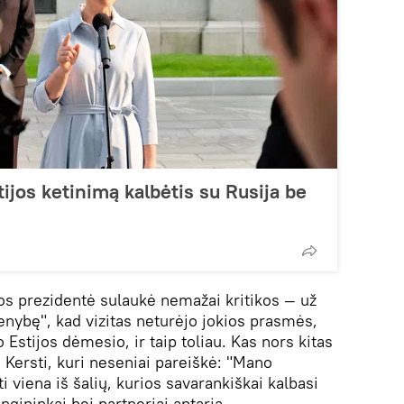
ijos ketinimą kalbėtis su Rusija be
jos prezidentė sulaukė nemažai kritikos — už
vienybę", kad vizitas neturėjo jokios prasmės,
 Estijos dėmesio, ir taip toliau. Kas nors kitas
e Kersti, kuri neseniai pareiškė: "Mano
viena iš šalių, kurios savarankiškai kalbasi
ungininkai bei partneriai aptaria