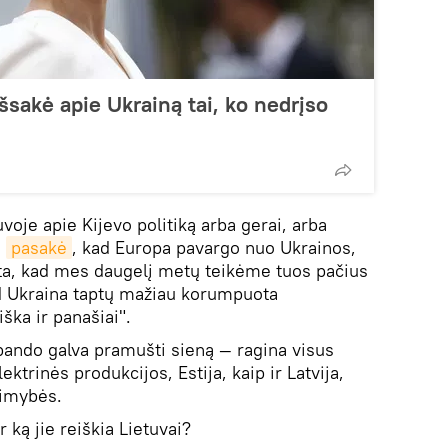
išsakė apie Ukrainą tai, ko nedrįso
tuvoje apie Kijevo politiką arba gerai, arba
i
pasakė
, kad Europa pavargo nuo Ukrainos,
a ta, kad mes daugelį metų teikėme tuos pačius
 Ukraina taptų mažiau korumpuota
ška ir panašiai".
 bando galva pramušti sieną — ragina visus
ktrinės produkcijos, Estija, kaip ir Latvija,
limybės.
 ką jie reiškia Lietuvai?