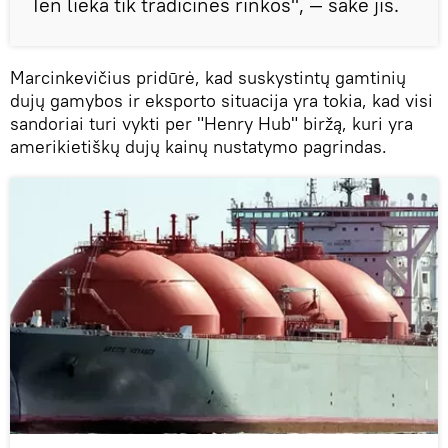
Ten lieka tik tradicinės rinkos", — sakė jis.
Marcinkevičius pridūrė, kad suskystintų gamtinių
dujų gamybos ir eksporto situacija yra tokia, kad visi
sandoriai turi vykti per "Henry Hub" biržą, kuri yra
amerikietiškų dujų kainų nustatymo pagrindas.