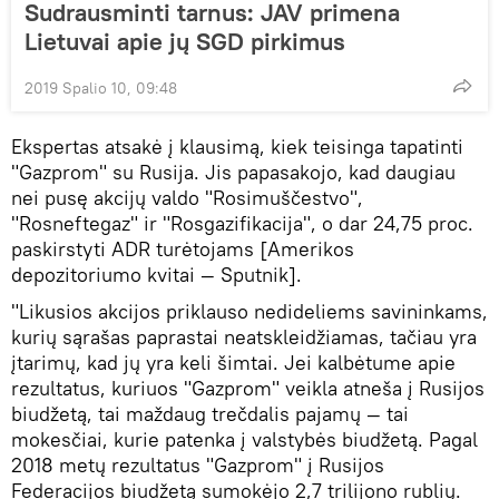
Sudrausminti tarnus: JAV primena
Lietuvai apie jų SGD pirkimus
2019 Spalio 10, 09:48
Ekspertas atsakė į klausimą, kiek teisinga tapatinti
"Gazprom" su Rusija. Jis papasakojo, kad daugiau
nei pusę akcijų valdo "Rosimuščestvo",
"Rosneftegaz" ir "Rosgazifikacija", o dar 24,75 proc.
paskirstyti ADR turėtojams [Amerikos
depozitoriumo kvitai — Sputnik].
"Likusios akcijos priklauso nedideliems savininkams,
kurių sąrašas paprastai neatskleidžiamas, tačiau yra
įtarimų, kad jų yra keli šimtai. Jei kalbėtume apie
rezultatus, kuriuos "Gazprom" veikla atneša į Rusijos
biudžetą, tai maždaug trečdalis pajamų — tai
mokesčiai, kurie patenka į valstybės biudžetą. Pagal
2018 metų rezultatus "Gazprom" į Rusijos
Federacijos biudžetą sumokėjo 2,7 trilijono rublių.