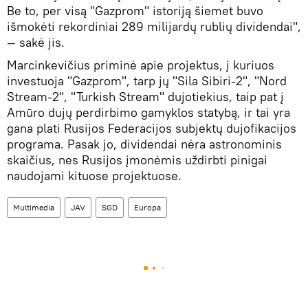
Be to, per visą "Gazprom" istoriją šiemet buvo
išmokėti rekordiniai 289 milijardų rublių dividendai",
— sakė jis.
Marcinkevičius priminė apie projektus, į kuriuos
investuoja "Gazprom", tarp jų "Sila Sibiri-2", "Nord
Stream-2", "Turkish Stream" dujotiekius, taip pat į
Amūro dujų perdirbimo gamyklos statybą, ir tai yra
gana plati Rusijos Federacijos subjektų dujofikacijos
programa. Pasak jo, dividendai nėra astronominis
skaičius, nes Rusijos įmonėmis uždirbti pinigai
naudojami kituose projektuose.
Multimedia
JAV
SGD
Europa