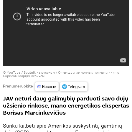
©
YouTube / Sputnik на русском
/ О чем другие молчат: прямая линия с
Борисом Марцинкевичем
Prenumeruokite
JAV neturi daug galimybių parduoti savo dujų
užsienio rinkose, mano energetikos ekspertas
Borisas Marcinkevičius
Sunku kalbėti apie Amerikos suskystintų gamtinių