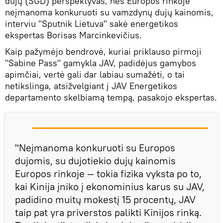
dujų (SGD) perspektyvas, nes Europos rinkoje
neįmanoma konkuruoti su vamzdynų dujų kainomis,
interviu "Sputnik Lietuva" sakė energetikos
ekspertas Borisas Marcinkevičius.
Kaip pažymėjo bendrovė, kuriai priklauso pirmoji
"Sabine Pass" gamykla JAV, padidėjus gamybos
apimčiai, vertė gali dar labiau sumažėti, o tai
netikslinga, atsižvelgiant į JAV Energetikos
departamento skelbiamą tempą, pasakojo ekspertas.
"Neįmanoma konkuruoti su Europos
dujomis, su dujotiekio dujų kainomis
Europos rinkoje — tokia fizika vyksta po to,
kai Kinija įniko į ekonominius karus su JAV,
padidino muitų mokestį 15 procentų, JAV
taip pat yra priverstos palikti Kinijos rinką.