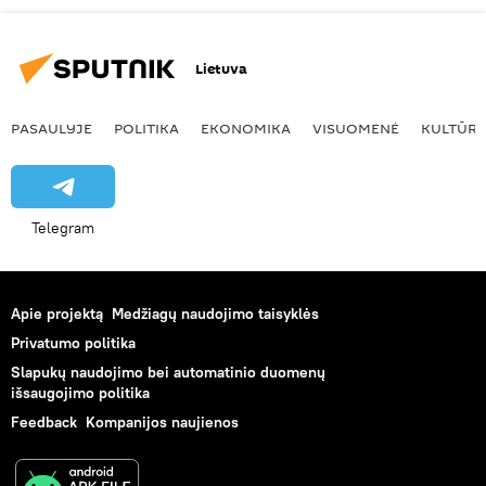
Lietuva
PASAULYJE
POLITIKA
EKONOMIKA
VISUOMENĖ
KULTŪR
Telegram
Apie projektą
Medžiagų naudojimo taisyklės
Privatumo politika
Slapukų naudojimo bei automatinio duomenų
išsaugojimo politika
Feedback
Kompanijos naujienos