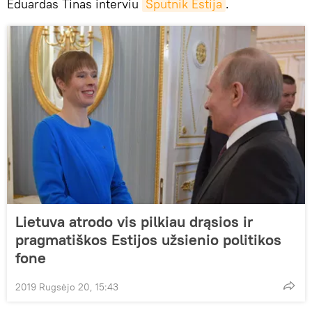
Eduardas Tinas interviu
Sputnik Estija
.
Lietuva atrodo vis pilkiau drąsios ir
pragmatiškos Estijos užsienio politikos
fone
2019 Rugsėjo 20, 15:43