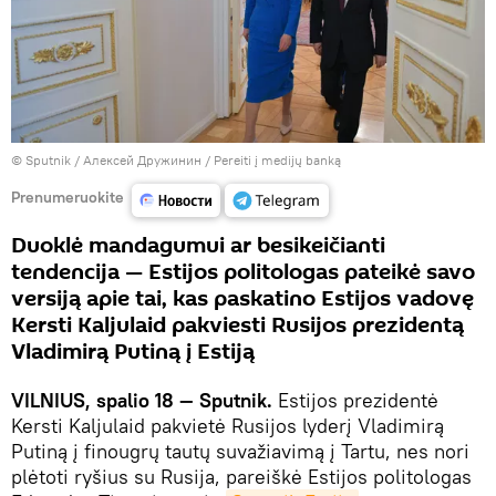
© Sputnik / Алексей Дружинин
/
Pereiti į medijų banką
Prenumeruokite
Duoklė mandagumui ar besikeičianti
tendencija — Estijos politologas pateikė savo
versiją apie tai, kas paskatino Estijos vadovę
Kersti Kaljulaid pakviesti Rusijos prezidentą
Vladimirą Putiną į Estiją
VILNIUS, spalio 18 — Sputnik.
Estijos prezidentė
Kersti Kaljulaid pakvietė Rusijos lyderį Vladimirą
Putiną į finougrų tautų suvažiavimą į Tartu, nes nori
plėtoti ryšius su Rusija, pareiškė Estijos politologas