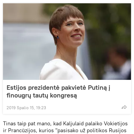
Estijos prezidentė pakvietė Putiną į
finougrų tautų kongresą
2019 Spalio 15, 19:23
Tinas taip pat mano, kad Kaljulaid palaiko Vokietijos
ir Prancūzijos, kurios "pasisako už politikos Rusijos