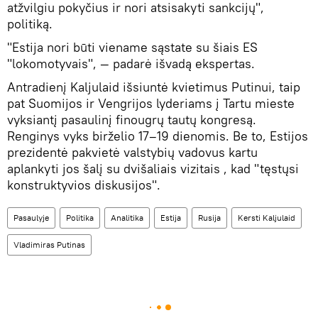
atžvilgiu pokyčius ir nori atsisakyti sankcijų",
politiką.
"Estija nori būti viename sąstate su šiais ES
"lokomotyvais", — padarė išvadą ekspertas.
Antradienį Kaljulaid išsiuntė kvietimus Putinui, taip
pat Suomijos ir Vengrijos lyderiams į Tartu mieste
vyksiantį pasaulinį finougrų tautų kongresą.
Renginys vyks birželio 17–19 dienomis. Be to, Estijos
prezidentė pakvietė valstybių vadovus kartu
aplankyti jos šalį su dvišaliais vizitais , kad "tęstųsi
konstruktyvios diskusijos".
Pasaulyje
Politika
Analitika
Estija
Rusija
Kersti Kaljulaid
Vladimiras Putinas