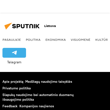
Lietuva
PASAULYJE
POLITIKA
EKONOMIKA
VISUOMENĖ
KULTŪR
Telegram
Apie projektą
Medžiagų naudojimo taisyklės
Privatumo politika
Slapukų naudojimo bei automatinio duomenų
išsaugojimo politika
Feedback
Kompanijos naujienos