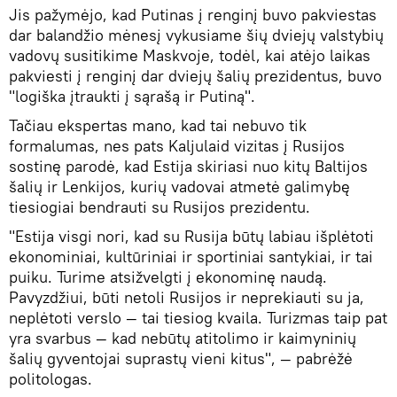
Jis pažymėjo, kad Putinas į renginį buvo pakviestas
dar balandžio mėnesį vykusiame šių dviejų valstybių
vadovų susitikime Maskvoje, todėl, kai atėjo laikas
pakviesti į renginį dar dviejų šalių prezidentus, buvo
"logiška įtraukti į sąrašą ir Putiną".
Tačiau ekspertas mano, kad tai nebuvo tik
formalumas, nes pats Kaljulaid vizitas į Rusijos
sostinę parodė, kad Estija skiriasi nuo kitų Baltijos
šalių ir Lenkijos, kurių vadovai atmetė galimybę
tiesiogiai bendrauti su Rusijos prezidentu.
"Estija visgi nori, kad su Rusija būtų labiau išplėtoti
ekonominiai, kultūriniai ir sportiniai santykiai, ir tai
puiku. Turime atsižvelgti į ekonominę naudą.
Pavyzdžiui, būti netoli Rusijos ir neprekiauti su ja,
neplėtoti verslo — tai tiesiog kvaila. Turizmas taip pat
yra svarbus — kad nebūtų atitolimo ir kaimyninių
šalių gyventojai suprastų vieni kitus", — pabrėžė
politologas.