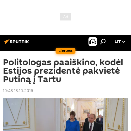
LIT
Lietuva
Politologas paaiškino, kodėl
Estijos prezidentė pakvietė
Putiną į Tartu
10:48 18.10.2019