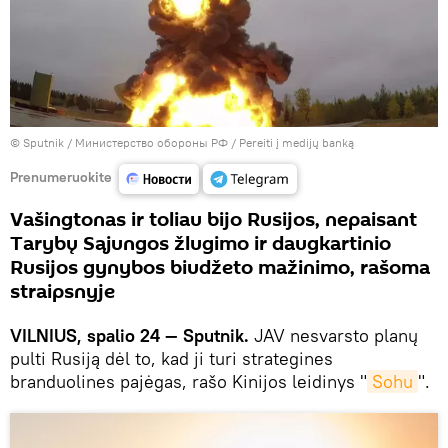
© Sputnik / Министерство обороны РФ
/
Pereiti į medijų banką
Prenumeruokite
Vašingtonas ir toliau bijo Rusijos, nepaisant
Tarybų Sąjungos žlugimo ir daugkartinio
Rusijos gynybos biudžeto mažinimo, rašoma
straipsnyje
VILNIUS, spalio 24 — Sputnik.
JAV nesvarsto planų
pulti Rusiją dėl to, kad ji turi strategines
branduolines pajėgas, rašo Kinijos leidinys "
Sohu
".