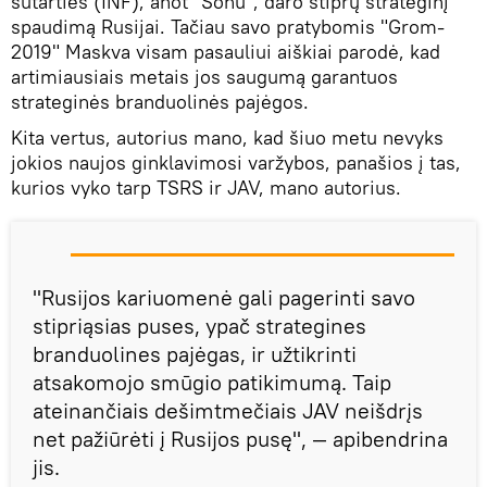
sutarties (INF), anot "Sohu", daro stiprų strateginį
spaudimą Rusijai. Tačiau savo pratybomis "Grom-
2019" Maskva visam pasauliui aiškiai parodė, kad
artimiausiais metais jos saugumą garantuos
strateginės branduolinės pajėgos.
Kita vertus, autorius mano, kad šiuo metu nevyks
jokios naujos ginklavimosi varžybos, panašios į tas,
kurios vyko tarp TSRS ir JAV, mano autorius.
"Rusijos kariuomenė gali pagerinti savo
stipriąsias puses, ypač strategines
branduolines pajėgas, ir užtikrinti
atsakomojo smūgio patikimumą. Taip
ateinančiais dešimtmečiais JAV neišdrįs
net pažiūrėti į Rusijos pusę", — apibendrina
jis.