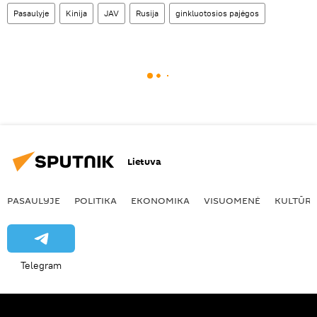
Pasaulyje
Kinija
JAV
Rusija
ginkluotosios pajėgos
Lietuva
PASAULYJE
POLITIKA
EKONOMIKA
VISUOMENĖ
KULTŪR
Telegram