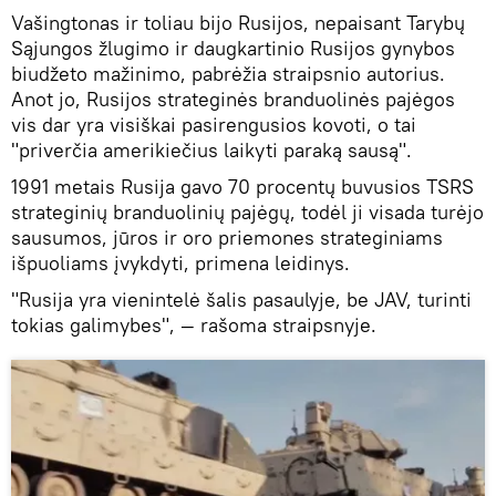
Vašingtonas ir toliau bijo Rusijos, nepaisant Tarybų
Sąjungos žlugimo ir daugkartinio Rusijos gynybos
biudžeto mažinimo, pabrėžia straipsnio autorius.
Anot jo, Rusijos strateginės branduolinės pajėgos
vis dar yra visiškai pasirengusios kovoti, o tai
"priverčia amerikiečius laikyti paraką sausą".
1991 metais Rusija gavo 70 procentų buvusios TSRS
strateginių branduolinių pajėgų, todėl ji visada turėjo
sausumos, jūros ir oro priemones strateginiams
išpuoliams įvykdyti, primena leidinys.
"Rusija yra vienintelė šalis pasaulyje, be JAV, turinti
tokias galimybes", — rašoma straipsnyje.