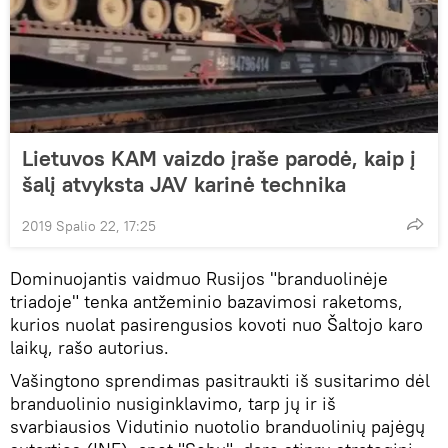
Lietuvos KAM vaizdo įraše parodė, kaip į
šalį atvyksta JAV karinė technika
2019 Spalio 22, 17:25
Dominuojantis vaidmuo Rusijos "branduolinėje
triadoje" tenka antžeminio bazavimosi raketoms,
kurios nuolat pasirengusios kovoti nuo Šaltojo karo
laikų, rašo autorius.
Vašingtono sprendimas pasitraukti iš susitarimo dėl
branduolinio nusiginklavimo, tarp jų ir iš
svarbiausios Vidutinio nuotolio branduolinių pajėgų