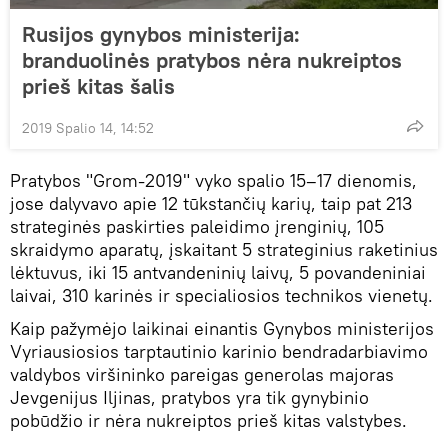
Rusijos gynybos ministerija:
branduolinės pratybos nėra nukreiptos
prieš kitas šalis
2019 Spalio 14, 14:52
Pratybos "Grom-2019" vyko spalio 15–17 dienomis,
jose dalyvavo apie 12 tūkstančių karių, taip pat 213
strateginės paskirties paleidimo įrenginių, 105
skraidymo aparatų, įskaitant 5 strateginius raketinius
lėktuvus, iki 15 antvandeninių laivų, 5 povandeniniai
laivai, 310 karinės ir specialiosios technikos vienetų.
Kaip pažymėjo laikinai einantis Gynybos ministerijos
Vyriausiosios tarptautinio karinio bendradarbiavimo
valdybos viršininko pareigas generolas majoras
Jevgenijus Iljinas, pratybos yra tik gynybinio
pobūdžio ir nėra nukreiptos prieš kitas valstybes.