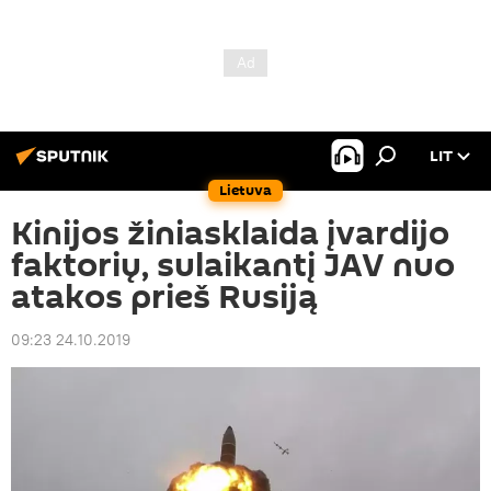
LIT
Lietuva
Kinijos žiniasklaida įvardijo
faktorių, sulaikantį JAV nuo
atakos prieš Rusiją
09:23 24.10.2019