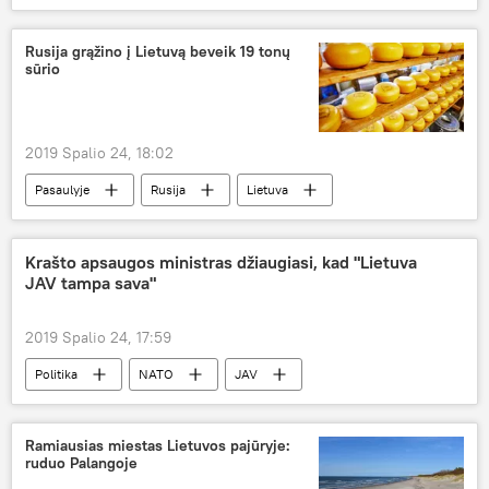
Lietuva
Viktoras Pranckietis
Europos Tarybos Parlamentinė Asamblėja (ETPA)
Rusija grąžino į Lietuvą beveik 19 tonų
sūrio
Rusijos sugrįžimas į Europos Tarybos Parlamentinę Asamblėją
2019 Spalio 24, 18:02
Pasaulyje
Rusija
Lietuva
sūris
Krašto apsaugos ministras džiaugiasi, kad "Lietuva
JAV tampa sava"
2019 Spalio 24, 17:59
Politika
NATO
JAV
Baltijos šalys
Raimundas Karoblis
Ramiausias miestas Lietuvos pajūryje:
ruduo Palangoje