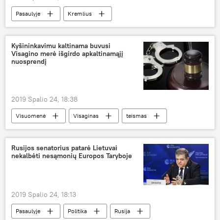
Pasaulyje
Kremlius
Vladimiras Putinas
Kyšininkavimu kaltinama buvusi
Visagino merė išgirdo apkaltinamąjį
nuosprendį
2019 Spalio 24, 18:38
Visuomenė
Visaginas
teismas
Rusijos senatorius patarė Lietuvai
nekalbėti nesąmonių Europos Taryboje
2019 Spalio 24, 18:13
Pasaulyje
Politika
Rusija