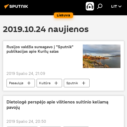
LIT
Lietuva
2019.10.24 naujienos
Rusijos valdžia sureagavo į "Sputnik"
publikacijas apie Kurilų salas
2019 Spalio 24, 21:09
Pasaulyje
Kultūra
Sputnik
Latvija
Rusija
žiniasklaida
Dietologė perspėjo apie vištienos sultinio keliamą
pavojų
2019 Spalio 24, 20:50