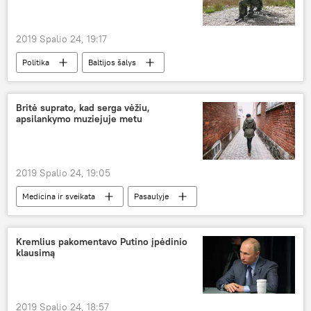
2019 Spalio 24, 19:17
Politika
Baltijos šalys
Britė suprato, kad serga vėžiu,
apsilankymo muziejuje metu
2019 Spalio 24, 19:05
Medicina ir sveikata
Pasaulyje
Škotija
Didžioji Britanija
sveikata
vėžys
Kremlius pakomentavo Putino įpėdinio
klausimą
2019 Spalio 24, 18:57