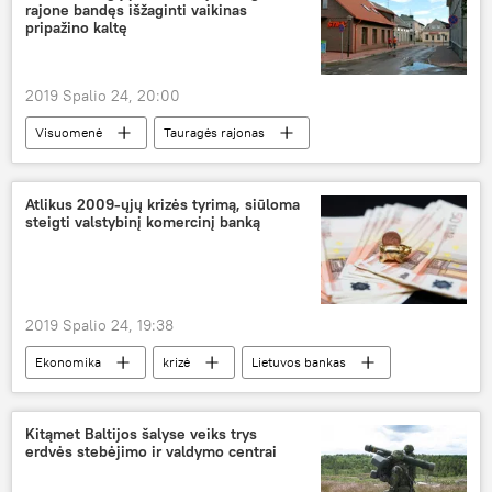
rajone bandęs išžaginti vaikinas
pripažino kaltę
2019 Spalio 24, 20:00
Visuomenė
Tauragės rajonas
išprievartavimas
nepilnamečiai
Atlikus 2009-ųjų krizės tyrimą, siūloma
steigti valstybinį komercinį banką
2019 Spalio 24, 19:38
Ekonomika
krizė
Lietuvos bankas
vyriausybė
Kitąmet Baltijos šalyse veiks trys
erdvės stebėjimo ir valdymo centrai