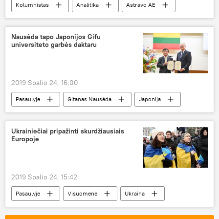
Kolumnistas
Analitika
Astravo AE
Baltarusija
Rusija
NATO
Nausėda tapo Japonijos Gifu
universiteto garbės daktaru
2019 Spalio 24, 16:00
Pasaulyje
Gitanas Nausėda
Japonija
garbė
apdovanojimas
Ukrainiečiai pripažinti skurdžiausiais
Europoje
2019 Spalio 24, 15:42
Pasaulyje
Visuomenė
Ukraina
Baltijos šalys
pajamos