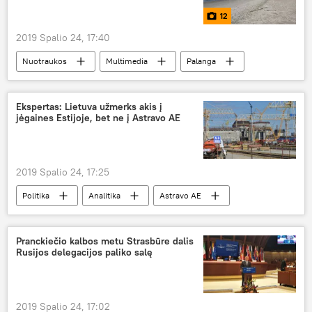
12
2019 Spalio 24, 17:40
Nuotraukos
Multimedia
Palanga
Lietuva
ruduo
Ekspertas: Lietuva užmerks akis į
jėgaines Estijoje, bet ne į Astravo AE
2019 Spalio 24, 17:25
Politika
Analitika
Astravo AE
Lietuva
Estija
Pranckiečio kalbos metu Strasbūre dalis
Rusijos delegacijos paliko salę
2019 Spalio 24, 17:02