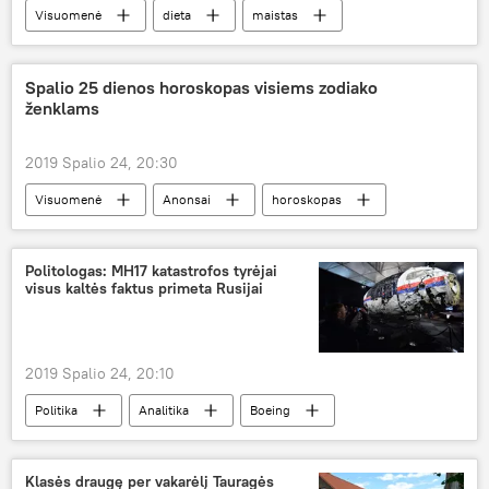
Visuomenė
dieta
maistas
sveikata
Spalio 25 dienos horoskopas visiems zodiako
ženklams
2019 Spalio 24, 20:30
Visuomenė
Anonsai
horoskopas
Politologas: MH17 katastrofos tyrėjai
visus kaltės faktus primeta Rusijai
2019 Spalio 24, 20:10
Politika
Analitika
Boeing
lėktuvo katastrofa
Nyderlandai
Rusija
Malazija
Boeing 777
Klasės draugę per vakarėlį Tauragės