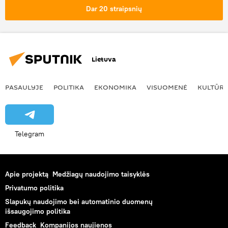
Dar 20 straipsnių
Lietuva
PASAULYJE
POLITIKA
EKONOMIKA
VISUOMENĖ
KULTŪR
Telegram
Apie projektą
Medžiagų naudojimo taisyklės
Privatumo politika
Slapukų naudojimo bei automatinio duomenų
išsaugojimo politika
Feedback
Kompanijos naujienos