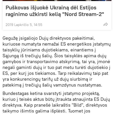
Puškovas išjuokė Ukrainą dėl Estijos
raginimo užkirsti kelią "Nord Stream-2"
2019 Lapkričio 5, 14:55
Gegužę įsigaliojo Dujų direktyvos pakeitimai,
kuriuose numatyta nemažai ES energetikos įstatymų
taisyklių jūriniams dujotiekiams, einantiems į
Sąjungą iš trečiųjų šalių. Šios taisyklės apima dujų
gamybos ir transportavimo atskyrimą, tai yra, įmonė
negali gaminti dujų ir tuo pat metu turėti dujotiekio į
ES, per kurį jos tiekiamos. Tarp reikalavimų taip pat
yra konkurencingų tarifų už dujų siurbimą ir
patekimą į trečiųjų šalių vamzdynus nustatymas.
Bundestagas ketina svarstyti įstatymo projektą,
kuriuo į teisės aktus būtų įtraukta atnaujinta ES Dujų
direktyva. Kaip pranešė laikraštis "Bild", direktyvos
taikymo išimtis galima išplėsti. Tuomet jos