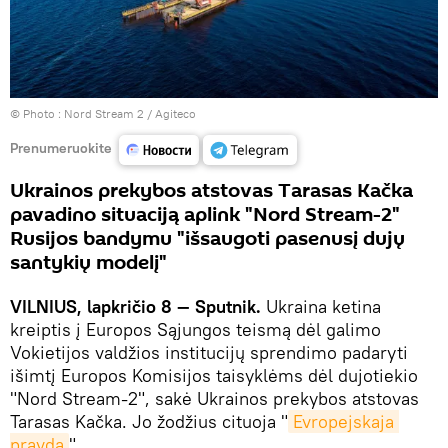
© Photo :
Nord Stream 2 / Agiteco
Prenumeruokite
Ukrainos prekybos atstovas Tarasas Kačka
pavadino situaciją aplink "Nord Stream-2"
Rusijos bandymu "išsaugoti pasenusį dujų
santykių modelį"
VILNIUS, lapkričio 8 — Sputnik.
Ukraina ketina
kreiptis į Europos Sąjungos teismą dėl galimo
Vokietijos valdžios institucijų sprendimo padaryti
išimtį Europos Komisijos taisyklėms dėl dujotiekio
"Nord Stream-2", sakė Ukrainos prekybos atstovas
Tarasas Kačka. Jo žodžius cituoja "
Evropejskaja 
pravda
".