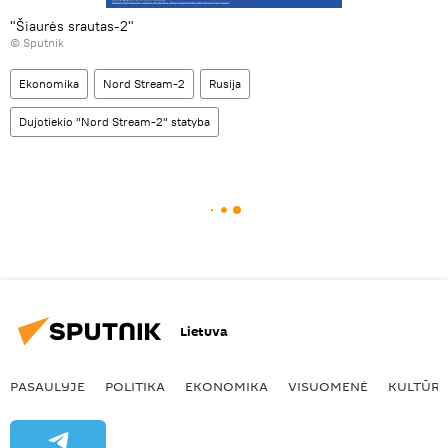
"Šiaurės srautas-2"
© Sputnik
Ekonomika
Nord Stream-2
Rusija
Dujotiekio "Nord Stream-2" statyba
Lietuva
PASAULYJE
POLITIKA
EKONOMIKA
VISUOMENĖ
KULTŪR