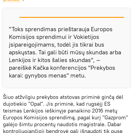
"Toks sprendimas prieštarauja Europos
Komisijos sprendimui ir Vokietijos
įsipareigojimams, todėl jis tikrai bus
apskųstas. Tai gali būti mūsų skundas arba
Lenkijos ir kitos šalies skundas", —
pareiškė Kačka konferencijos "Prekybos
karai: gynybos menas" metu.
Šiuo atžvilgiu prekybos atstovas priminė ginčą dėl
dujotiekio "Opal". Jis priminė, kad rugsėjį ES
teismas Lenkijos ieškinyje panaikino 2016 metų
Europos Komisijos sprendimą, pagal kurį "Gazprom"
galėjo šimtu procentų naudotis magistrale. Dabar
kontroliuojančioji bendrovė gali išnaudoti tik pusę