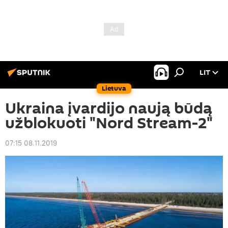
LIT
Lietuva
Ukraina įvardijo naują būdą
užblokuoti "Nord Stream-2"
07:15 08.11.2019