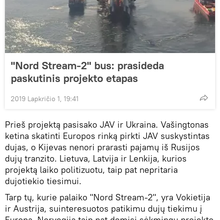
"Nord Stream-2" bus: prasideda
paskutinis projekto etapas
2019 Lapkričio 1, 19:41
Prieš projektą pasisako JAV ir Ukraina. Vašingtonas
ketina skatinti Europos rinką pirkti JAV suskystintas
dujas, o Kijevas nenori prarasti pajamų iš Rusijos
dujų tranzito. Lietuva, Latvija ir Lenkija, kurios
projektą laiko politizuotu, taip pat nepritaria
dujotiekio tiesimui.
Tarp tų, kurie palaiko "Nord Stream-2", yra Vokietija
ir Austrija, suinteresuotos patikimu dujų tiekimu į
Europą. Norvegija taip pat domisi sėkmingu projekto