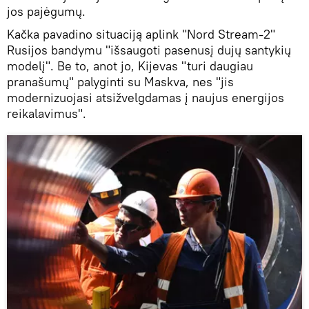
jos pajėgumų.
Kačka pavadino situaciją aplink "Nord Stream-2"
Rusijos bandymu "išsaugoti pasenusį dujų santykių
modelį". Be to, anot jo, Kijevas "turi daugiau
pranašumų" palyginti su Maskva, nes "jis
modernizuojasi atsižvelgdamas į naujus energijos
reikalavimus".