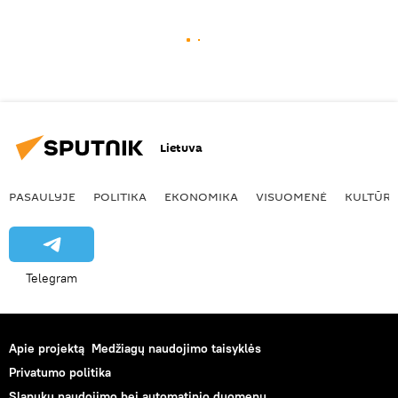
Lietuva
PASAULYJE
POLITIKA
EKONOMIKA
VISUOMENĖ
KULTŪR
Telegram
Apie projektą
Medžiagų naudojimo taisyklės
Privatumo politika
Slapukų naudojimo bei automatinio duomenų