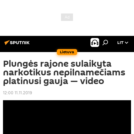
LIT
Lietuva
Plungės rajone sulaikyta
narkotikus nepilnamečiams
platinusi gauja — video
12:00 11.11.2019