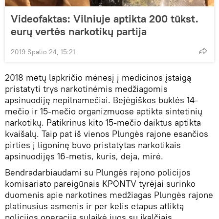
Videofaktas: Vilniuje aptikta 200 tūkst.
eurų vertės narkotikų partija
2019 Spalio 24, 15:21
2018 metų lapkričio mėnesį į medicinos įstaigą
pristatyti trys narkotinėmis medžiagomis
apsinuodiję nepilnamečiai. Bejėgiškos būklės 14-
mečio ir 15-mečio organizmuose aptikta sintetinių
narkotikų. Patikrinus kito 15-mečio daiktus aptikta
kvaišalų. Taip pat iš vienos Plungės rajone esančios
pirties į ligoninę buvo pristatytas narkotikais
apsinuodijęs 16-metis, kuris, deja, mirė.
Bendradarbiaudami su Plungės rajono policijos
komisariato pareigūnais KPONTV tyrėjai surinko
duomenis apie narkotines medžiagas Plungės rajone
platinusius asmenis ir per kelis etapus atliktą
policijos operaciją sulaikė juos su įkalčiais.