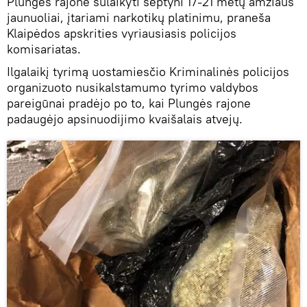
Plungės rajone sulaikyti septyni 17-21 metų amžiaus
jaunuoliai, įtariami narkotikų platinimu, praneša
Klaipėdos apskrities vyriausiasis policijos
komisariatas.
Ilgalaikį tyrimą uostamiesčio Kriminalinės policijos
organizuoto nusikalstamumo tyrimo valdybos
pareigūnai pradėjo po to, kai Plungės rajone
padaugėjo apsinuodijimo kvaišalais atvejų.