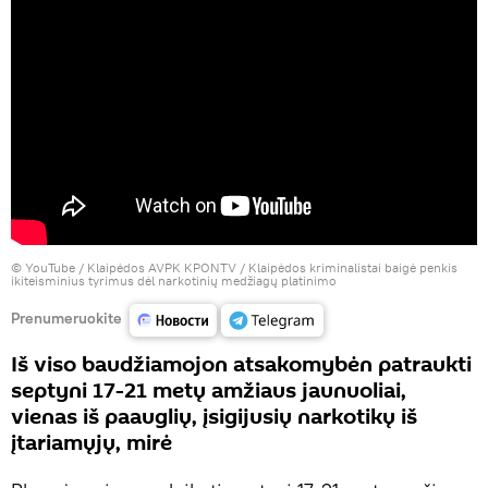
©
YouTube / Klaipėdos AVPK KPONTV
/ Klaipėdos kriminalistai baigė penkis
ikiteisminius tyrimus dėl narkotinių medžiagų platinimo
Prenumeruokite
Iš viso baudžiamojon atsakomybėn patraukti
septyni 17-21 metų amžiaus jaunuoliai,
vienas iš paauglių, įsigijusių narkotikų iš
įtariamųjų, mirė