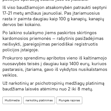
Iš viso baudžiamojon atsakomybėn patraukti septyni
17-21 metų amžiaus jaunuoliai. Pas įtariamuosius
rasta ir paimta daugiau kaip 100 g kanapių, kanapių
dervos bei kokaino.
Po laikino sulaikymo jiems paskirtos skirtingos
kardomosios priemonės — rašytinis pasižadėjimas
neišvykti, įpareigojimas periodiškai registruotis
policijos įstaigoje.
Prokuroro sprendimu apribotos vieno iš kaltinamojo
nuosavybės teisės į daugiau kaip 1400 eurų, kuriuos
pastarasis, įtariama, gavo iš vykdytos nusikalstamos
veiklos.
Už narkotinių ar psichotropinių medžiagų platinimą
baudžiama laisvės atėmimu nuo 2 iki 8 metų.
Multimedia
narkotikų platinimas
Plungės rajonas