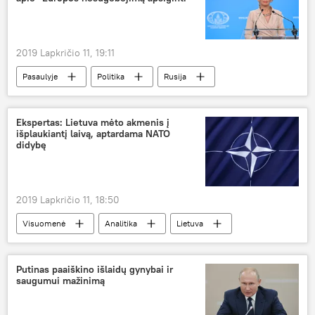
2019 Lapkričio 11, 19:11
Pasaulyje
Politika
Rusija
Marija Zacharova
Vokietija
JAV
Europa
Ekspertas: Lietuva mėto akmenis į
išplaukiantį laivą, aptardama NATO
didybę
2019 Lapkričio 11, 18:50
Visuomenė
Analitika
Lietuva
NATO
Putinas paaiškino išlaidų gynybai ir
saugumui mažinimą