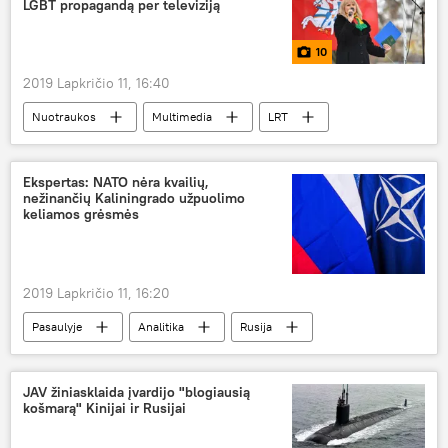
LGBT propagandą per televiziją
10
2019 Lapkričio 11, 16:40
Nuotraukos
Multimedia
LRT
LGBT
mitingas
Ekspertas: NATO nėra kvailių,
nežinančių Kaliningrado užpuolimo
keliamos grėsmės
2019 Lapkričio 11, 16:20
Pasaulyje
Analitika
Rusija
Kaliningradas
NATO
JAV žiniasklaida įvardijo "blogiausią
košmarą" Kinijai ir Rusijai