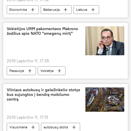
Ekonomika
Baltarusija
Lietuva
Klaipėdos uostas
naftos produktai
Vokietijos URM pakomentavo Makrono
žodžius apie NATO "smegenų mirtį"
2019 Lapkričio 11, 17:35
Pasaulyje
Vokietija
Emanuelis Makronas
Heikas Masas
NATO
Vilniaus autobusų ir geležinkelio stotys
bus sujungtos į bendrą mobilumo
centrą
2019 Lapkričio 11, 17:15
Visuomenė
autobusų stotis