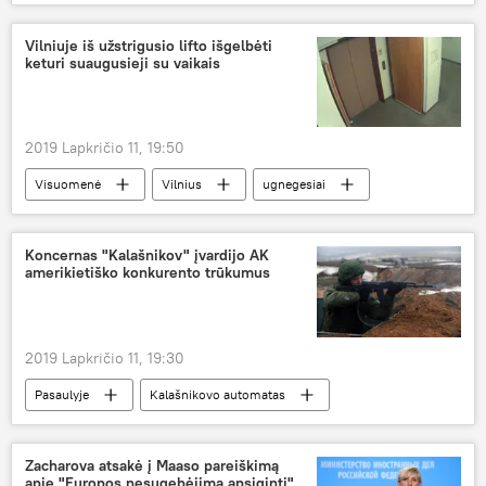
Nord Stream-2 statyba
projektas
JAV
Vilniuje iš užstrigusio lifto išgelbėti
keturi suaugusieji su vaikais
2019 Lapkričio 11, 19:50
Visuomenė
Vilnius
ugnegesiai
Koncernas "Kalašnikov" įvardijo AK
amerikietiško konkurento trūkumus
2019 Lapkričio 11, 19:30
Pasaulyje
Kalašnikovo automatas
Koncernas "Kalašnikov"
ginklas
JAV
Zacharova atsakė į Maaso pareiškimą
apie "Europos nesugebėjimą apsiginti"