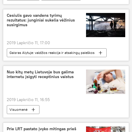
geležinkelio stotis
Vilnius
Cesiulis gavo vandens tyrimų
rezultatus: junginiai sukelia vėžinius
susirgimus
2019 Lapkričio 11, 17:00
Gaisras Alytuje: valdžios reakcija ir atsakingų paieškos
Visuomenė
Alytus
gaisras
vanduo
užteršimas
Nuo kitų metų Lietuvoje bus galima
internetu įsigyti receptinius vaistus
2019 Lapkričio 11, 16:55
Visuomenė
Sveikatos apsaugos ministerija (SAM)
vaistai
internetas
Prie LRT pastato įvyko mitingas prieš