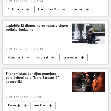
2019 Lapkričio 11, 20:50
Multimedia
Linas Linkevičius
Lietuva
Olegas Sencovas
Rusija
Lapkričio 12 dienos horoskopas visiems
zodiako ženklams
2019 Lapkričio 11, 20:30
Visuomenė
Anonsai
horoskopas
Ekonomistas: Lenkijos premjero
pareiškimai apie "Nord Stream-2"
absurdiški
2019 Lapkričio 11, 20:10
Pasaulyje
Analitika