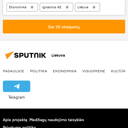
Ekonomika
Ignalinos AE
Lietuva
Dar 20 straipsnių
Lietuva
PASAULYJE
POLITIKA
EKONOMIKA
VISUOMENĖ
KULTŪR
Telegram
Apie projektą
Medžiagų naudojimo taisyklės
Privatumo politika