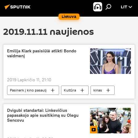
LIT
Lietuva
2019.11.11 naujienos
Emilija Klark pasisiūlė atlikti Bondo
vaidmenį
2019 Lapkričio 11, 21:10
Pasinerk į kino pasaulį
Kultūra
kinas
Dvigubi standartai: Linkevičius
papasakojo apie susitikimą su Olegu
Sencovu