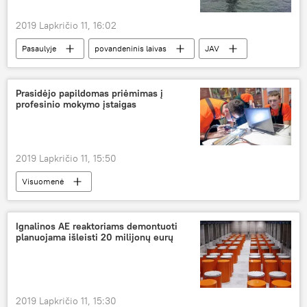
2019 Lapkričio 11, 16:02
Pasaulyje
povandeninis laivas
JAV
Kinija
Rusija
Prasidėjo papildomas priėmimas į
profesinio mokymo įstaigas
2019 Lapkričio 11, 15:50
Visuomenė
Ignalinos AE reaktoriams demontuoti
planuojama išleisti 20 milijonų eurų
2019 Lapkričio 11, 15:30