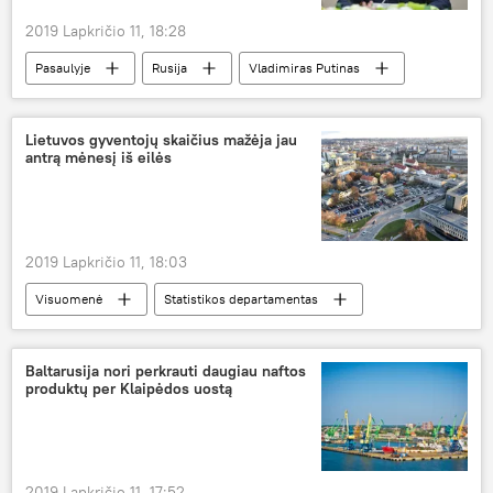
2019 Lapkričio 11, 18:28
Pasaulyje
Rusija
Vladimiras Putinas
išlaidos gynybai
Lietuvos gyventojų skaičius mažėja jau
antrą mėnesį iš eilės
2019 Lapkričio 11, 18:03
Visuomenė
Statistikos departamentas
gyventojai
Lietuva
Baltarusija nori perkrauti daugiau naftos
produktų per Klaipėdos uostą
2019 Lapkričio 11, 17:52