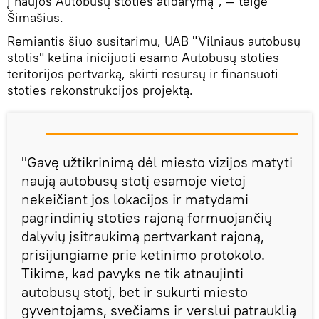
į naujos Autobusų stoties atidarymą", — teigė
Šimašius.
Remiantis šiuo susitarimu, UAB "Vilniaus autobusų
stotis" ketina inicijuoti esamo Autobusų stoties
teritorijos pertvarką, skirti resursų ir finansuoti
stoties rekonstrukcijos projektą.
"Gavę užtikrinimą dėl miesto vizijos matyti
naują autobusų stotį esamoje vietoj
nekeičiant jos lokacijos ir matydami
pagrindinių stoties rajoną formuojančių
dalyvių įsitraukimą pertvarkant rajoną,
prisijungiame prie ketinimo protokolo.
Tikime, kad pavyks ne tik atnaujinti
autobusų stotį, bet ir sukurti miesto
gyventojams, svečiams ir verslui patrauklią