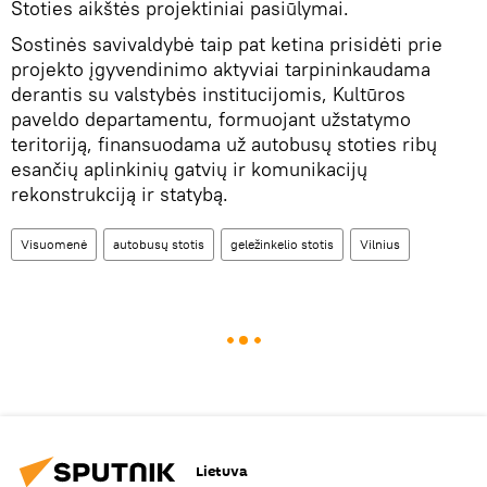
Stoties aikštės projektiniai pasiūlymai.
Sostinės savivaldybė taip pat ketina prisidėti prie
projekto įgyvendinimo aktyviai tarpininkaudama
derantis su valstybės institucijomis, Kultūros
paveldo departamentu, formuojant užstatymo
teritoriją, finansuodama už autobusų stoties ribų
esančių aplinkinių gatvių ir komunikacijų
rekonstrukciją ir statybą.
Visuomenė
autobusų stotis
geležinkelio stotis
Vilnius
Lietuva