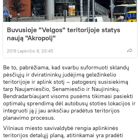
Buvusioje "Velgos" teritorijoje statys
naują "Akropolį"
2019 Lapkričio 8, 20:45
Be to, pabrėžiama, kad svarbu suformuoti sklandų
pėsčiųjų ir dviratininkų judėjimą geležinkelio
teritorijoje ir aplink stotį — patogesnį susisiekimą
tarp Naujamiesčio, Senamiesčio ir Naujininkų.
Bendradarbiaujant visoms pusėms tikimasi pasiekti
optimalų sprendimą dėl autobusų stoties lokacijos ir
integruoti ją į jau anksčiau pradėtus teritorijos
planavimo procesus.
Vilniaus miesto savivaldybė rengia aplinkinės
teritorijos detalųjį planą, atitinkamai yra pradėti