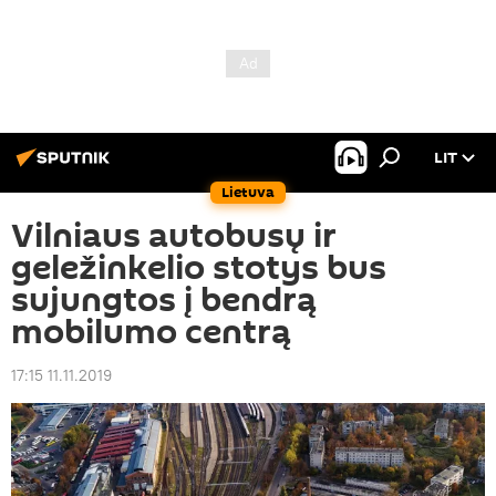
LIT
Lietuva
Vilniaus autobusų ir
geležinkelio stotys bus
sujungtos į bendrą
mobilumo centrą
17:15 11.11.2019