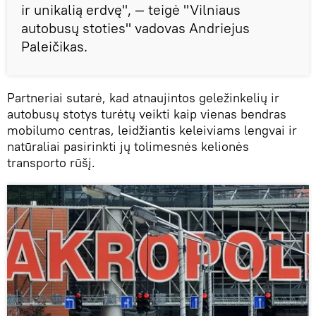
ir unikalią erdvę", — teigė "Vilniaus
autobusų stoties" vadovas Andriejus
Paleičikas.
Partneriai sutarė, kad atnaujintos geležinkelių ir
autobusų stotys turėtų veikti kaip vienas bendras
mobilumo centras, leidžiantis keleiviams lengvai ir
natūraliai pasirinkti jų tolimesnės kelionės
transporto rūšį.