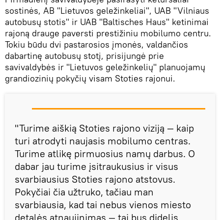
sostinės, AB "Lietuvos geležinkeliai", UAB "Vilniaus
autobusų stotis" ir UAB "Baltisches Haus" ketinimai
rajoną drauge paversti prestižiniu mobilumo centru.
Tokiu būdu dvi pastarosios įmonės, valdančios
dabartinę autobusų stotį, prisijungė prie
savivaldybės ir "Lietuvos geležinkelių" planuojamų
grandiozinių pokyčių visam Stoties rajonui.
"Turime aiškią Stoties rajono viziją — kaip
turi atrodyti naujasis mobilumo centras.
Turime atlikę pirmuosius namų darbus. O
dabar jau turime įsitraukusius ir visus
svarbiausius Stoties rajono atstovus.
Pokyčiai čia užtruko, tačiau man
svarbiausia, kad tai nebus vienos miesto
detalės atnaujinimas — tai bus didelis,