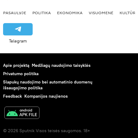
PASAULYJE
POLITIKA
EKONOMIKA
VISUOMENĖ
KULTŪR
Telegram
Apie projektą
Medžiagų naudojimo taisyklės
Privatumo politika
Slapukų naudojimo bei automatinio duomenų
išsaugojimo politika
Feedback
Kompanijos naujienos
© 2026 Sputnik Visos teisės saugomos. 18+