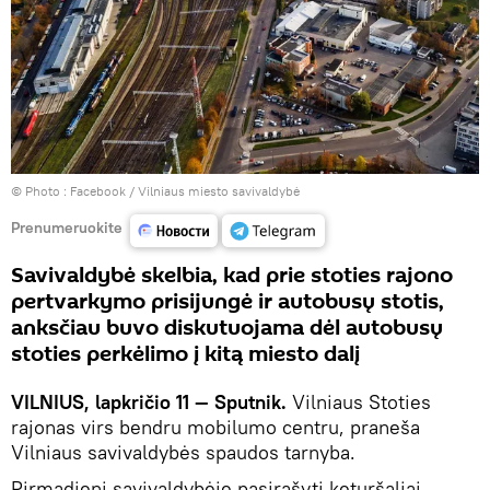
© Photo :
Facebook / Vilniaus miesto savivaldybė
Prenumeruokite
Savivaldybė skelbia, kad prie stoties rajono
pertvarkymo prisijungė ir autobusų stotis,
anksčiau buvo diskutuojama dėl autobusų
stoties perkėlimo į kitą miesto dalį
VILNIUS, lapkričio 11 — Sputnik.
Vilniaus Stoties
rajonas virs bendru mobilumo centru, praneša
Vilniaus savivaldybės spaudos tarnyba.
Pirmadienį savivaldybėje pasirašyti keturšaliai