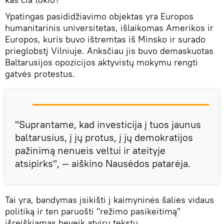
Ypatingas pasididžiavimo objektas yra Europos
humanitarinis universitetas, išlaikomas Amerikos ir
Europos, kuris buvo ištremtas iš Minsko ir surado
prieglobstį Vilniuje. Anksčiau jis buvo demaskuotas
Baltarusijos opozicijos aktyvistų mokymu rengti
gatvės protestus.
"Suprantame, kad investicija į tuos jaunus
baltarusius, į jų protus, į jų demokratijos
pažinimą nenueis veltui ir ateityje
atsipirks", — aiškino Nausėdos patarėja.
Tai yra, bandymas įsikišti į kaimyninės šalies vidaus
politiką ir ten paruošti "režimo pasikeitimą"
išreiškiamas beveik atviru tekstu.