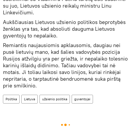
su juo, Lietuvos užsienio reikalų ministru Linu
Linkevičiumi.
Aukščiausias Lietuvos užsienio politikos beprotybės
ženklas yra tas, kad absoliuti dauguma Lietuvos
gyventojų to nepalaiko.
Remiantis naujausiomis apklausomis, daugiau nei
pusė lietuvių mano, kad šalies vadovybės pozicija
Rusijos atžvilgiu yra per griežta, ir nepalaiko tolesnio
karinių išlaidų didinimo. Tačiau vadovybei tai nė
motais. Ji toliau laikosi savo linijos, kuriai rinkėjai
nepritaria, o tarptautinė bendruomenė suka pirštą
prie smilkinio.
Politika
Lietuva
užsienio politika
gyventojai