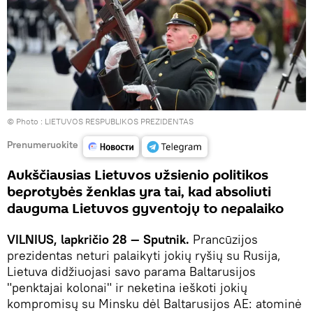
© Photo :
LIETUVOS RESPUBLIKOS PREZIDENTAS
Prenumeruokite
Aukščiausias Lietuvos užsienio politikos
beprotybės ženklas yra tai, kad absoliuti
dauguma Lietuvos gyventojų to nepalaiko
VILNIUS, lapkričio 28 — Sputnik.
Prancūzijos
prezidentas neturi palaikyti jokių ryšių su Rusija,
Lietuva didžiuojasi savo parama Baltarusijos
"penktajai kolonai" ir neketina ieškoti jokių
kompromisų su Minsku dėl Baltarusijos AE: atominė