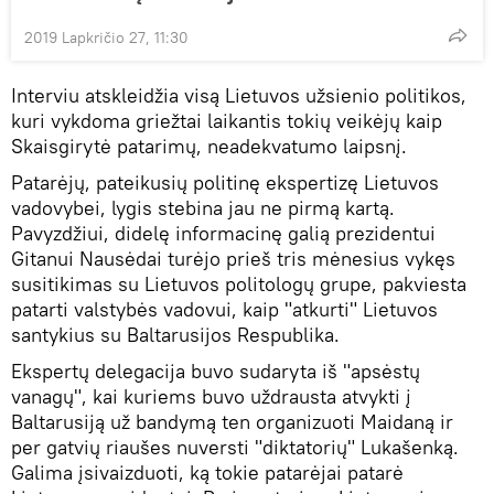
2019 Lapkričio 27, 11:30
Interviu atskleidžia visą Lietuvos užsienio politikos,
kuri vykdoma griežtai laikantis tokių veikėjų kaip
Skaisgirytė patarimų, neadekvatumo laipsnį.
Patarėjų, pateikusių politinę ekspertizę Lietuvos
vadovybei, lygis stebina jau ne pirmą kartą.
Pavyzdžiui, didelę informacinę galią prezidentui
Gitanui Nausėdai turėjo prieš tris mėnesius vykęs
susitikimas su Lietuvos politologų grupe, pakviesta
patarti valstybės vadovui, kaip "atkurti" Lietuvos
santykius su Baltarusijos Respublika.
Ekspertų delegacija buvo sudaryta iš "apsėstų
vanagų", kai kuriems buvo uždrausta atvykti į
Baltarusiją už bandymą ten organizuoti Maidaną ir
per gatvių riaušes nuversti "diktatorių" Lukašenką.
Galima įsivaizduoti, ką tokie patarėjai patarė