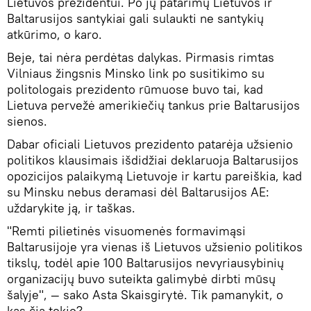
Lietuvos prezidentui. Po jų patarimų Lietuvos ir
Baltarusijos santykiai gali sulaukti ne santykių
atkūrimo, o karo.
Beje, tai nėra perdėtas dalykas. Pirmasis rimtas
Vilniaus žingsnis Minsko link po susitikimo su
politologais prezidento rūmuose buvo tai, kad
Lietuva pervežė amerikiečių tankus prie Baltarusijos
sienos.
Dabar oficiali Lietuvos prezidento patarėja užsienio
politikos klausimais išdidžiai deklaruoja Baltarusijos
opozicijos palaikymą Lietuvoje ir kartu pareiškia, kad
su Minsku nebus deramasi dėl Baltarusijos AE:
uždarykite ją, ir taškas.
"Remti pilietinės visuomenės formavimąsi
Baltarusijoje yra vienas iš Lietuvos užsienio politikos
tikslų, todėl apie 100 Baltarusijos nevyriausybinių
organizacijų buvo suteikta galimybė dirbti mūsų
šalyje", — sako Asta Skaisgirytė. Tik pamanykit, o
kas čia tokio?