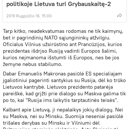
politikoje Lietuva turi Grybauskaitę-2
2019 Rugpjūčio 16, 15:00
Tarp kitko, neadekvatumas rodomas ne tik kaimynų,
bet ir pagrindinių NATO sąjungininkų atžvilgiu.
Oficialus Vilnius užsirūstino ant Prancūzijos, kurios
prezidentas išdrįso Rusiją vadinti Europos šalimi,
kurios neįmanoma išstumti iš Europos, nes be jos
žemyne ​​nebus stabilumo.
Dabar Emanuelis Makronas pasiūlė ES specialiajam
įgaliotiniui pagerinti santykius su Rusija, dėl ko trūko
Lietuvos kantrybė. Lietuvos prezidento patarėja
pareiškė, kad grįžti prie dialogo su Maskva galima tik
po to, kai "Rusija ims laikytis tarptautinės teisės".
Kalbant apie Lietuvą, ji nepalaikys jokių dialogų. Nei
su Maskva, nei su Minsku. Suomija neseniai pasiūlė
trišales derybas su Minsku ir Vilniumi dėl