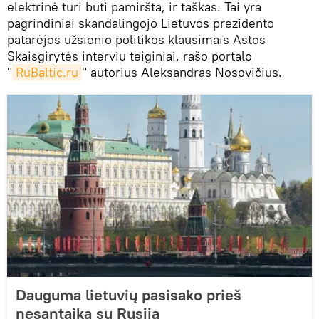
elektrinė turi būti pamiršta, ir taškas. Tai yra
pagrindiniai skandalingojo Lietuvos prezidento
patarėjos užsienio politikos klausimais Astos
Skaisgirytės interviu teiginiai, rašo portalo
"
RuBaltic.ru
" autorius Aleksandras Nosovičius.
Dauguma lietuvių pasisako prieš
nesantaiką su Rusija