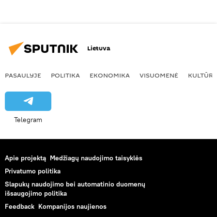
Lietuva
PASAULYJE
POLITIKA
EKONOMIKA
VISUOMENĖ
KULTŪR
Telegram
Apie projektą
Medžiagų naudojimo taisyklės
Privatumo politika
Slapukų naudojimo bei automatinio duomenų
išsaugojimo politika
Feedback
Kompanijos naujienos