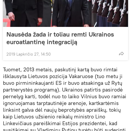
Nausėda žada ir toliau remti Ukrainos
euroatlantinę integraciją
2019 Lapkričio 27, 14:50
Tuomet, 2013 metais, paskutinį kartą buvo rimtai
išklausyta Lietuvos pozicija Vakaruose (tuo metu ji
buvo pirmininkaujanti ES ir buvo atsakinga už Rytų
partnerystės programą). Ukrainos patirtis pasirodė
pernelyg karti, todėl nuo to laiko Vilnius buvo ramiai
ignoruojamas tarptautinėje arenoje, kartkartėmis
linksint galva dėl naujų beprotybės apraiškų, tokių
kaip Lietuvos užsienio reikalų ministro Lino
Linkevičiaus pareiškimai Estijos prezidentei, kad
susitikimai su Vladimiru Putinu turėtų būti suderinti