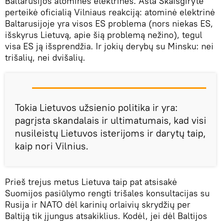
Baltarusijos atominės elektrinės. Asta Skaisgirytė
perteikė oficialią Vilniaus reakciją: atominė elektrinė
Baltarusijoje yra visos ES problema (nors niekas ES,
išskyrus Lietuvą, apie šią problemą nežino), tegul
visa ES ją išsprendžia. Ir jokių derybų su Minsku: nei
trišalių, nei dvišalių.
Tokia Lietuvos užsienio politika ir yra:
pagrįsta skandalais ir ultimatumais, kad visi
nusileistų Lietuvos isterijoms ir darytų taip,
kaip nori Vilnius.
Prieš trejus metus Lietuva taip pat atsisakė
Suomijos pasiūlymo rengti trišales konsultacijas su
Rusija ir NATO dėl karinių orlaivių skrydžių per
Baltiją tik įjungus atsakiklius. Kodėl, jei dėl Baltijos