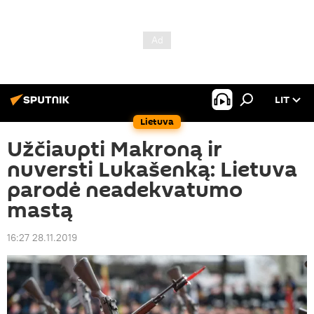
LIT
Lietuva
Užčiaupti Makroną ir
nuversti Lukašenką: Lietuva
parodė neadekvatumo
mastą
16:27 28.11.2019