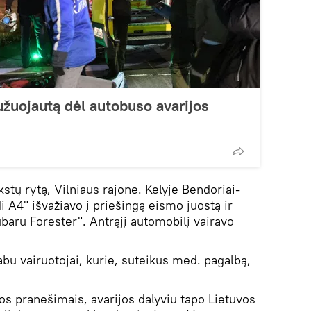
užuojautą dėl autobuso avarijos
kstų rytą, Vilniaus rajone. Kelyje Bendoriai-
 A4" išvažiavo į priešingą eismo juostą ir
baru Forester". Antrąjį automobilį vairavo
bu vairuotojai, kurie, suteikus med. pagalbą,
os pranešimais, avarijos dalyviu tapo Lietuvos