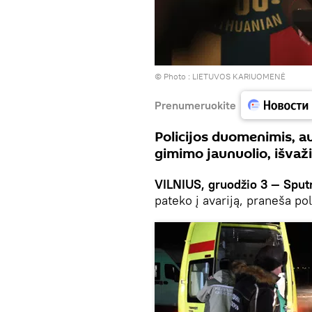
© Photo :
LIETUVOS KARIUOMENĖ
Prenumeruokite
Policijos duomenimis, a
gimimo jaunuolio, išvaži
VILNIUS, gruodžio 3 — Sputn
pateko į avariją, praneša pol