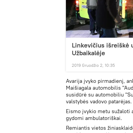
Linkevičius išreiškė 
Užbaikalėje
2019 Gruodžio 2, 10:35
Avarija įvyko pirmadienį, an
Maišiagala automobilis "Audi
susidūrė su automobiliu "Su
valstybės vadovo patarėjas.
Eismo įvykio metu sužaloti a
gydomi ambulatoriškai.
Remiantis vietos žiniasklaid