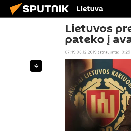
Lietuva
Lietuvos pr
pateko į ava
07:49 03.12.2019
(atnaujinta:
10:25