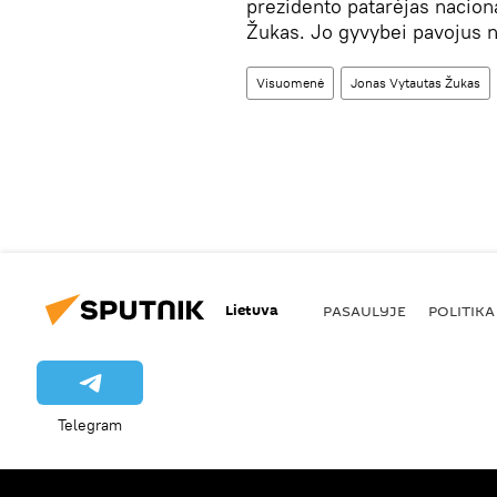
prezidento patarėjas nacio
Žukas. Jo gyvybei pavojus n
Visuomenė
Jonas Vytautas Žukas
Lietuva
PASAULYJE
POLITIKA
Telegram