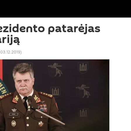
ezidento patarėjas
riją
 03.12.2019
)