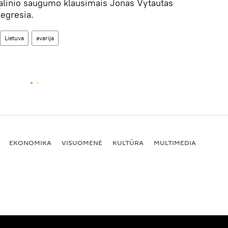
nalinio saugumo klausimais Jonas Vytautas
egresia.
Lietuva
avarija
EKONOMIKA
VISUOMENĖ
KULTŪRA
MULTIMEDIA