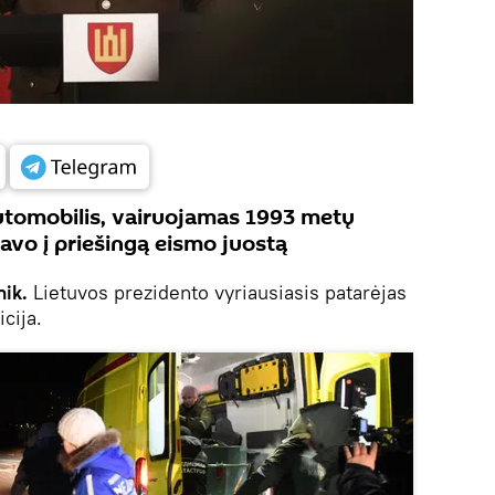
utomobilis, vairuojamas 1993 metų
avo į priešingą eismo juostą
ik.
Lietuvos prezidento vyriausiasis patarėjas
icija.