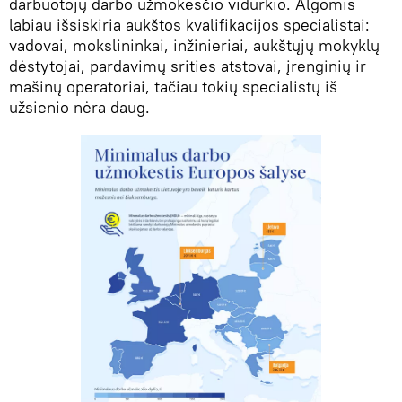
darbuotojų darbo užmokesčio vidurkio. Algomis
labiau išsiskiria aukštos kvalifikacijos specialistai:
vadovai, mokslininkai, inžinieriai, aukštųjų mokyklų
dėstytojai, pardavimų srities atstovai, įrenginių ir
mašinų operatoriai, tačiau tokių specialistų iš
užsienio nėra daug.