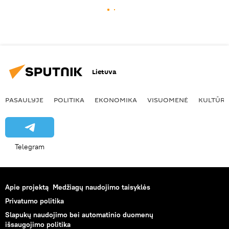
Lietuva
PASAULYJE
POLITIKA
EKONOMIKA
VISUOMENĖ
KULTŪR
Telegram
Apie projektą
Medžiagų naudojimo taisyklės
Privatumo politika
Slapukų naudojimo bei automatinio duomenų
išsaugojimo politika