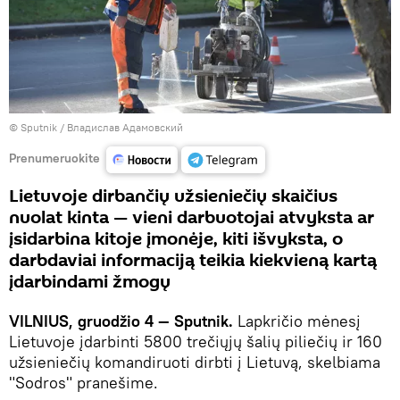
© Sputnik / Владислав Адамовский
Prenumeruokite
Lietuvoje dirbančių užsieniečių skaičius
nuolat kinta — vieni darbuotojai atvyksta ar
įsidarbina kitoje įmonėje, kiti išvyksta, o
darbdaviai informaciją teikia kiekvieną kartą
įdarbindami žmogų
VILNIUS, gruodžio 4 — Sputnik.
Lapkričio mėnesį
Lietuvoje įdarbinti 5800 trečiųjų šalių piliečių ir 160
užsieniečių komandiruoti dirbti į Lietuvą, skelbiama
"Sodros" pranešime.