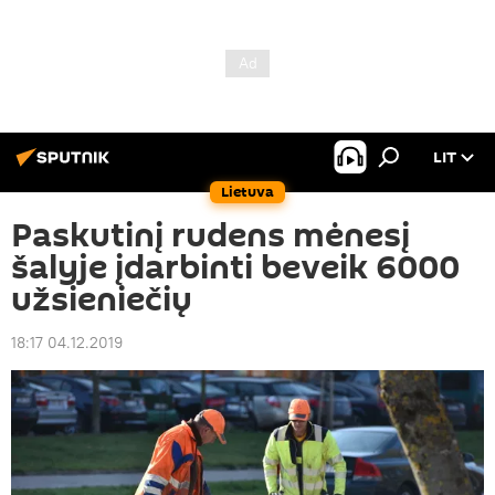
LIT
Lietuva
Paskutinį rudens mėnesį
šalyje įdarbinti beveik 6000
užsieniečių
18:17 04.12.2019