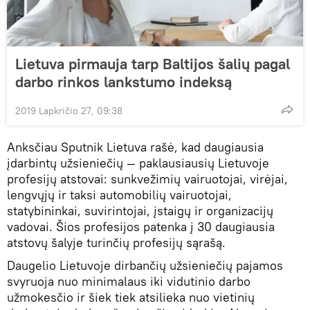
Lietuva pirmauja tarp Baltijos šalių pagal
darbo rinkos lankstumo indeksą
2019 Lapkričio 27, 09:38
Anksčiau Sputnik Lietuva rašė, kad daugiausia
įdarbintų užsieniečių — paklausiausių Lietuvoje
profesijų atstovai: sunkvežimių vairuotojai, virėjai,
lengvųjų ir taksi automobilių vairuotojai,
statybininkai, suvirintojai, įstaigų ir organizacijų
vadovai. Šios profesijos patenka į 30 daugiausia
atstovų šalyje turinčių profesijų sąrašą.
Daugelio Lietuvoje dirbančių užsieniečių pajamos
svyruoja nuo minimalaus iki vidutinio darbo
užmokesčio ir šiek tiek atsilieka nuo vietinių