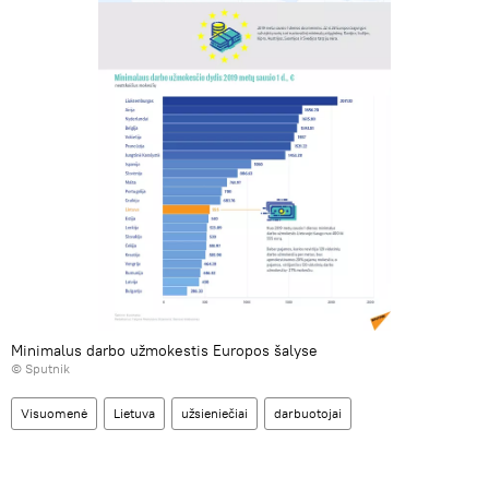
Minimalus darbo užmokestis Europos šalyse
© Sputnik
Visuomenė
Lietuva
užsieniečiai
darbuotojai