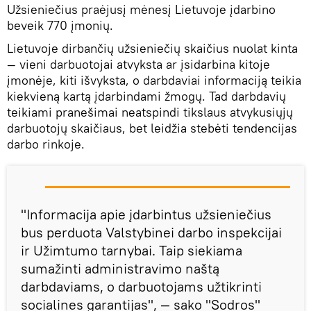
Užsieniečius praėjusį mėnesį Lietuvoje įdarbino
beveik 770 įmonių.
Lietuvoje dirbančių užsieniečių skaičius nuolat kinta
— vieni darbuotojai atvyksta ar įsidarbina kitoje
įmonėje, kiti išvyksta, o darbdaviai informaciją teikia
kiekvieną kartą įdarbindami žmogų. Tad darbdavių
teikiami pranešimai neatspindi tikslaus atvykusiųjų
darbuotojų skaičiaus, bet leidžia stebėti tendencijas
darbo rinkoje.
"Informacija apie įdarbintus užsieniečius
bus perduota Valstybinei darbo inspekcijai
ir Užimtumo tarnybai. Taip siekiama
sumažinti administravimo naštą
darbdaviams, o darbuotojams užtikrinti
socialines garantijas", — sako "Sodros"