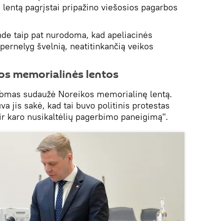
lentą pagrįstai pripažino viešosios pagarbos
de taip pat nurodoma, kad apeliacinės
pernelyg švelnią, neatitinkančią veikos
os memorialinės lentos
 Tomas sudaužė Noreikos memorialinę lentą.
va jis sakė, kad tai buvo politinis protestas
ir karo nusikaltėlių pagerbimo paneigimą".