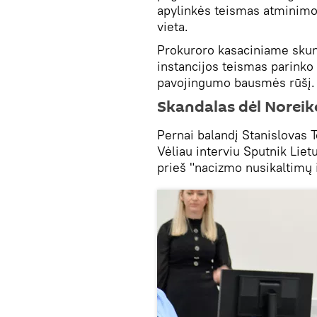
apylinkės teismas atminimo 
vieta.
Prokuroro kasaciniame skun
instancijos teismas parinko 
pavojingumo bausmės rūšį.
Skandalas dėl Noreik
Pernai balandį Stanislovas
Vėliau interviu Sputnik Lietu
prieš "nacizmo nusikaltimų 