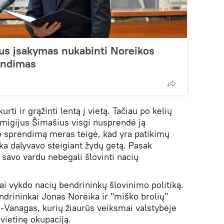
us įsakymas nukabinti Noreikos
rendimas
rti ir grąžinti lentą į vietą. Tačiau po kelių
igijus Šimašius visgi nusprendė ją
o sprendimą meras teigė, kad yra patikimų
ka dalyvavo steigiant žydų getą. Pasak
 savo vardu nebegali šlovinti nacių
rai vykdo nacių bendrininkų šlovinimo politiką.
ndrininkai Jonas Noreika ir "miško brolių"
Vanagas, kurių žiaurūs veiksmai valstybėje
vietinę okupaciją.