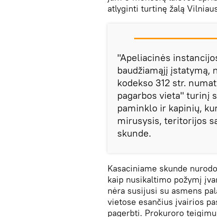
atlyginti turtinę žalą Vilnia
"Apeliacinės instancijo
baudžiamąjį įstatymą,
kodekso 312 str. numat
pagarbos vieta" turinį 
paminklo ir kapinių, ku
mirusysis, teritorijos
skunde.
Kasaciniame skunde nurodom
kaip nusikaltimo požymį įvar
nėra susijusi su asmens pala
vietose esančius įvairios pa
pagerbti. Prokuroro teigimu,