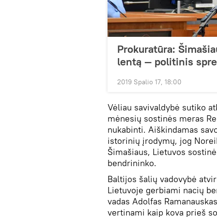
Prokuratūra: Šimašia
lentą — politinis sp
2019 Spalio 17, 18:00
Vėliau savivaldybė sutiko atku
mėnesių sostinės meras Rem
nukabinti. Aiškindamas sav
istorinių įrodymų, jog Norei
Šimašiaus, Lietuvos sostinė
bendrininko.
Baltijos šalių vadovybė atvi
Lietuvoje gerbiami nacių be
vadas Adolfas Ramanauskas-
vertinami kaip kova prieš so