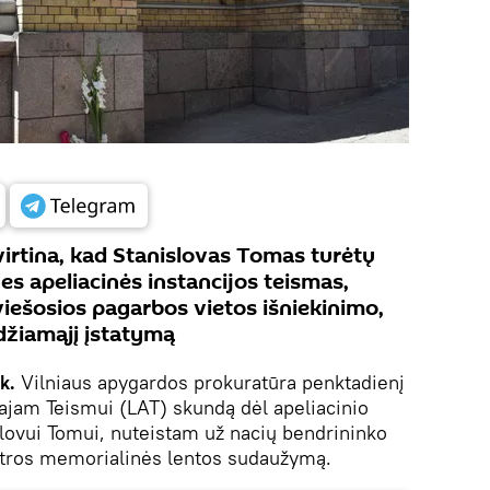
virtina, kad Stanislovas Tomas turėtų
es apeliacinės instancijos teismas,
viešosios pagarbos vietos išniekinimo,
džiamąjį įstatymą
k.
Vilniaus apygardos prokuratūra penktadienį
ajam Teismui (LAT) skundą dėl apeliacinio
lovui Tomui, nuteistam už nacių bendrininko
tros memorialinės lentos sudaužymą.