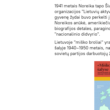
1941 metais Noreika tapo Ši
organizacijos "Lietuvių akt
gyvenę žydai buvo perkelti į
Noreikos anūkė, amerikiečių 
biografijos detales, paragino
"nacionalinio didvyrio".
Lietuvoje "miško broliai" yr
šalyje 1940–1950 metais, nari
sovietų partijos darbuotojų