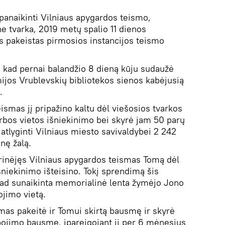
anaikinti Vilniaus apygardos teismo,
ne tvarka, 2019 metų spalio 11 dienos
s pakeistas pirmosios instancijos teismo
, kad pernai balandžio 8 dieną kūju sudaužė
jos Vrublevskių bibliotekos sienos kabėjusią
.
ismas jį pripažino kaltu dėl viešosios tvarkos
rbos vietos išniekinimo bei skyrė jam 50 parų
atlyginti Vilniaus miesto savivaldybei 2 242
nę žalą.
grinėjęs Vilniaus apygardos teismas Tomą dėl
šniekinimo išteisino. Tokį sprendimą šis
ad sunaikinta memorialinė lenta žymėjo Jono
ojimo vietą.
smas pakeitė ir Tomui skirtą bausmę ir skyrė
bojimo bausmę, įpareigojant jį per 6 mėnesius