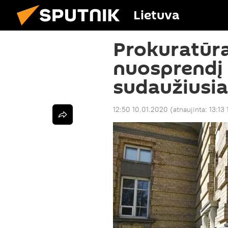
Lietuva
Prokuratūra
nuosprendį 
sudaužiusi
12:50 10.01.2020
(atnaujinta:
13:13