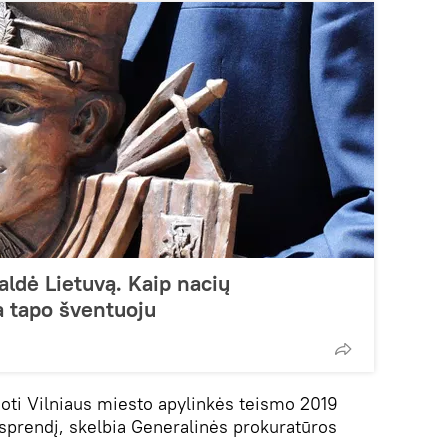
ldė Lietuvą. Kaip nacių
a tapo šventuoju
ioti Vilniaus miesto apylinkės teismo 2019
prendį, skelbia Generalinės prokuratūros