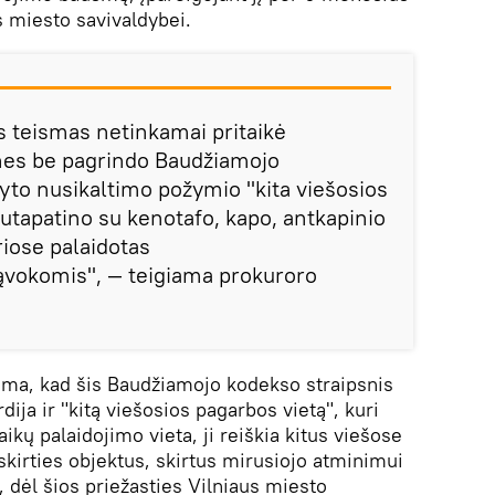
us miesto savivaldybei.
s teismas netinkamai pritaikė
 nes be pagrindo Baudžiamojo
yto nusikaltimo požymio "kita viešosios
sutapatino su kenotafo, kapo, antkapinio
riose palaidotas
 sąvokomis", — teigiama prokuroro
a, kad šis Baudžiamojo kodekso straipsnis
dija ir "kitą viešosios pagarbos vietą", kuri
ikų palaidojimo vieta, ji reiškia kitus viešose
skirties objektus, skirtus mirusiojo atminimui
 dėl šios priežasties Vilniaus miesto