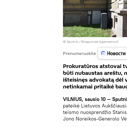
© Sputnik / Владислав Адамовский
Prenumeruokite
Prokuratūros atstovai t
būti nubaustas areštu, n
išteisinęs advokatą dėl 
netinkamai pritaikė bau
VILNIUS, sausio 10 — Sputni
pateikė Lietuvos Aukščiausi
teismo nuosprendžio Stanis
Jono Noreikos-Generolo Vė