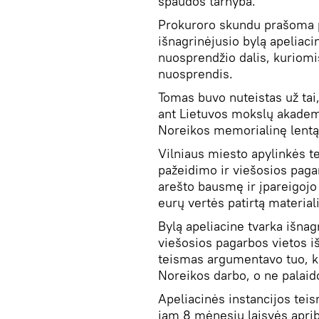
spaudos tarnyba.
Prokuroro skundu prašoma p
išnagrinėjusio bylą apeliaci
nuosprendžio dalis, kuriomi
nuosprendis.
Tomas buvo nuteistas už tai
ant Lietuvos mokslų akademi
Noreikos memorialinę lentą
Vilniaus miesto apylinkės te
pažeidimo ir viešosios paga
arešto bausmę ir įpareigojo 
eurų vertės patirtą materiali
Bylą apeliacine tvarka išna
viešosios pagarbos vietos i
teismas argumentavo tuo, k
Noreikos darbo, o ne palaid
Apeliacinės instancijos tei
jam 8 mėnesių laisvės apri