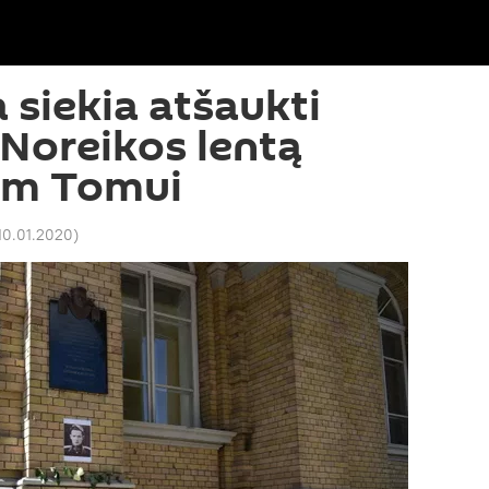
 siekia atšaukti
Noreikos lentą
am Tomui
 10.01.2020
)