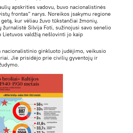
aulių apskrities vadovu, buvo nacionalistinės
yvistų frontas" narys. Noreikos įsakymu regione
 getą, kur vėliau žuvo tūkstančiai žmonių.
žurnalistė Silvija Foti, sužinojusi savo senelio
 Lietuvos valdžią nešlovinti jo kaip
a nacionalistinio ginkluoto judėjimo, veikusio
ai. Jie prisidėjo prie civilių gyventojų ir
 žudymo.