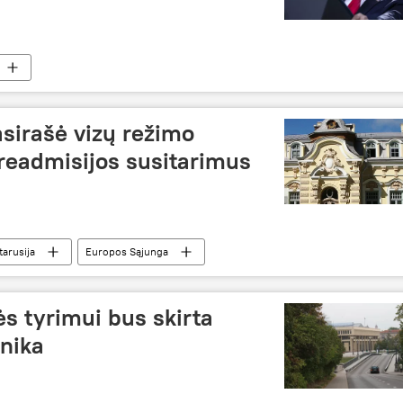
asirašė vizų režimo
readmisijos susitarimus
tarusija
Europos Sąjunga
bės tyrimui bus skirta
nika