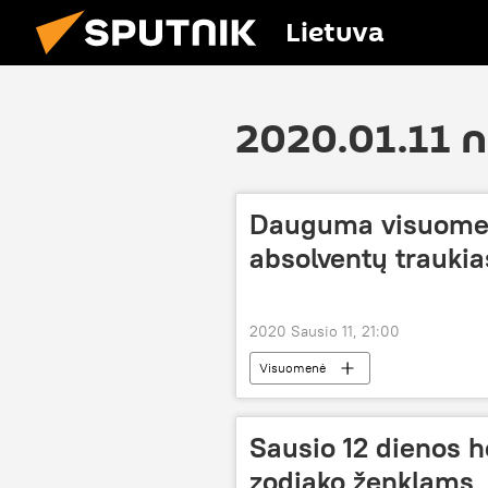
Lietuva
2020.01.11 
Dauguma visuomen
absolventų traukias
2020 Sausio 11, 21:00
Visuomenė
Sausio 12 dienos 
zodiako ženklams