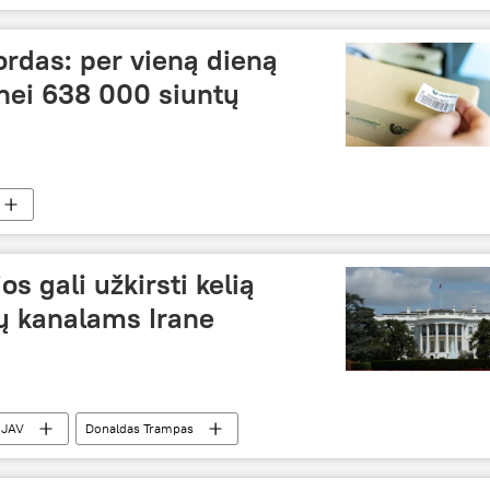
ordas: per vieną dieną
nei 638 000 siuntų
s gali užkirsti kelią
sų kanalams Irane
JAV
Donaldas Trampas