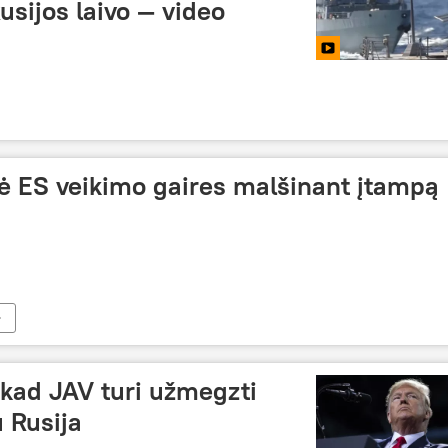
usijos laivo — video
žė ES veikimo gaires malšinant įtampą
 kad JAV turi užmegzti
 Rusija