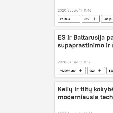
2020 Sausio 11, 11:46
Politika
JAV
Rusija
ES ir Baltarusija p
supaprastinimo ir 
2020 Sausio 11, 11:12
Visuomenė
viza
Bal
Kelių ir tiltų koky
moderniausia tech