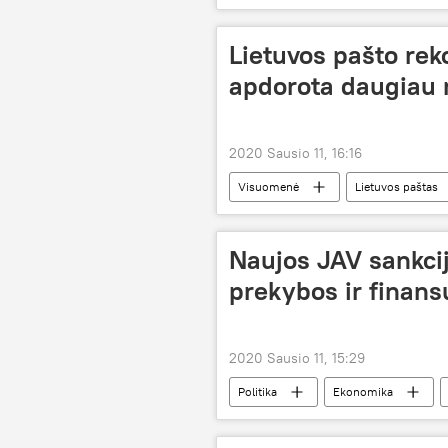
Lietuvos pašto rek
apdorota daugiau 
2020 Sausio 11, 16:16
Visuomenė
Lietuvos paštas
Naujos JAV sankcijo
prekybos ir finan
2020 Sausio 11, 15:29
Politika
Ekonomika