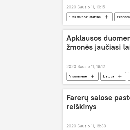
2020 Sausio 11, 19:15
"Rail Baltica" statyba
Ekonom
Apklausos duomeny
žmonės jaučiasi l
2020 Sausio 11, 19:12
Visuomenė
Lietuva
Farerų salose pas
reiškinys
2020 Sausio 11, 18:30