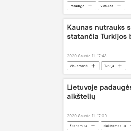
Pasaulyje
viesulas
Kaunas nutrauks s
statančia Turkijos
2020 Sausio 11, 17:43
Visuomenė
Turkija
Lietuvoje padaugės
aikštelių
2020 Sausio 11, 17:00
Ekonomika
elektromobilis