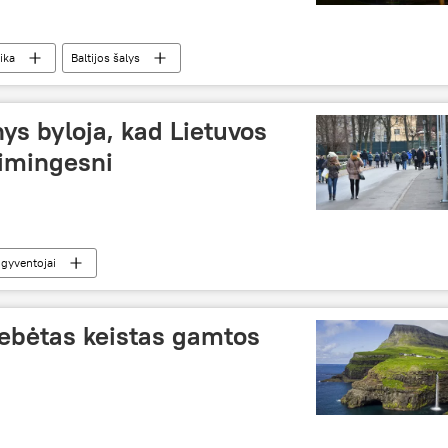
ika
Baltijos šalys
s byloja, kad Lietuvos
aimingesni
gyventojai
tebėtas keistas gamtos