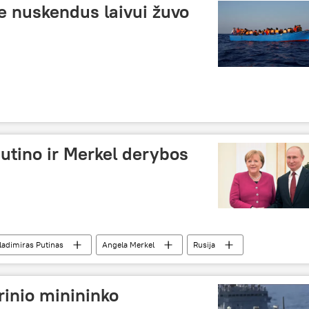
e nuskendus laivui žuvo
utino ir Merkel derybos
ladimiras Putinas
Angela Merkel
Rusija
rinio minininko