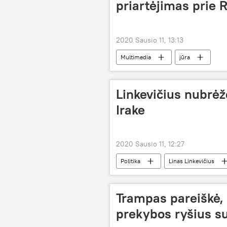
priartėjimas prie R
2020 Sausio 11, 13:13
Multimedia
jūra
Linkevičius nubrė
Irake
2020 Sausio 11, 12:27
Politika
Linas Linkevičius
Trampas pareiškė,
prekybos ryšius su