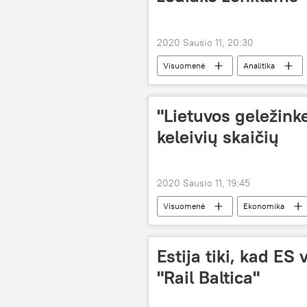
2020 Sausio 11, 20:30
Visuomenė
Analitika
"Lietuvos geležinke
keleivių skaičių
2020 Sausio 11, 19:45
Visuomenė
Ekonomika
Estija tiki, kad ES 
"Rail Baltica"