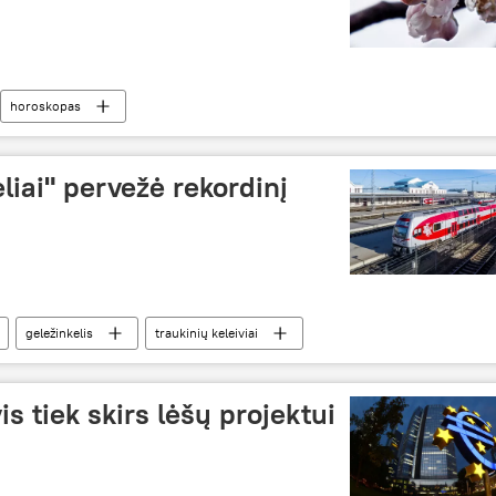
horoskopas
liai" pervežė rekordinį
geležinkelis
traukinių keleiviai
vis tiek skirs lėšų projektui