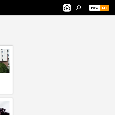
РУС
LIT