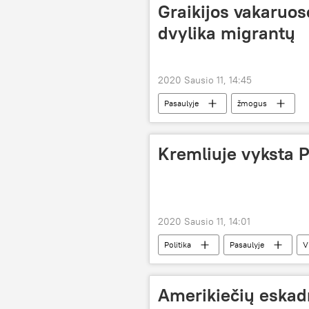
Graikijos vakaruos
dvylika migrantų
2020 Sausio 11, 14:45
Pasaulyje
žmogus
Kremliuje vyksta P
2020 Sausio 11, 14:01
Politika
Pasaulyje
V
Vokietija
Amerikiečių eskad