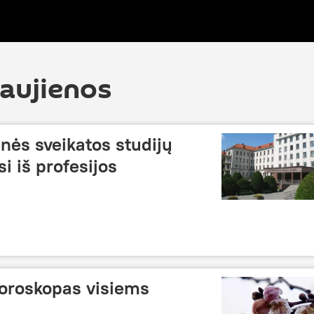
naujienos
ės sveikatos studijų
i iš profesijos
horoskopas visiems