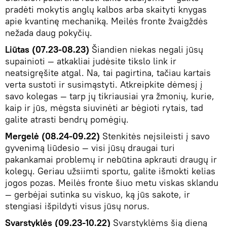
pradėti mokytis anglų kalbos arba skaityti knygas
apie kvantinę mechaniką. Meilės fronte žvaigždės
nežada daug pokyčių.
Liūtas (07.23-08.23)
Šiandien niekas negali jūsų
supainioti — atkakliai judėsite tikslo link ir
neatsigręšite atgal. Na, tai pagirtina, tačiau kartais
verta sustoti ir susimąstyti. Atkreipkite dėmesį į
savo kolegas — tarp jų tikriausiai yra žmonių, kurie,
kaip ir jūs, mėgsta siuvinėti ar bėgioti rytais, tad
galite atrasti bendrų pomėgių.
Mergelė (08.24-09.22)
Stenkitės neįsileisti į savo
gyvenimą liūdesio — visi jūsų draugai turi
pakankamai problemų ir nebūtina apkrauti draugų ir
kolegų. Geriau užsiimti sportu, galite išmokti kelias
jogos pozas. Meilės fronte šiuo metu viskas sklandu
— gerbėjai sutinka su viskuo, ką jūs sakote, ir
stengiasi išpildyti visus jūsų norus.
Svarstyklės (09.23-10.22)
Svarstyklėms šią dieną