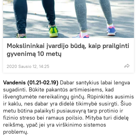
Mokslininkai įvardijo būdą, kaip prailginti
gyvenimą 10 metų
2020 Sausio 12, 14:25
Vandenis (01.21-02.19)
Dabar santykius labai lengva
sugadinti. Būkite pakantūs artimiesiems, kad
išvengtumėte nereikalingų ginčų. Rūpinkitės ausimis
ir kaklu, nes dabar yra didelė tikimybė susirgti. Šiuo
metu būtina palaikyti pusiausvyrą tarp protinio ir
fizinio streso bei ramaus poilsio. Mityba turi didelę
reikšmę, ypač jei yra virškinimo sistemos
problemų.