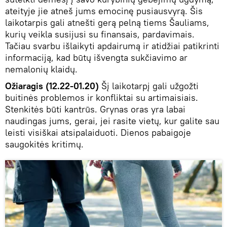
ateityje jie atneš jums emocinę pusiausvyrą. Šis
laikotarpis gali atnešti gerą pelną tiems Šauliams,
kurių veikla susijusi su finansais, pardavimais.
Tačiau svarbu išlaikyti apdairumą ir atidžiai patikrinti
informaciją, kad būtų išvengta sukčiavimo ar
nemalonių klaidų.
Ožiaragis (12.22-01.20)
Šį laikotarpį gali užgožti
buitinės problemos ir konfliktai su artimaisiais.
Stenkitės būti kantrūs. Grynas oras yra labai
naudingas jums, gerai, jei rasite vietų, kur galite sau
leisti visiškai atsipalaiduoti. Dienos pabaigoje
saugokitės kritimų.