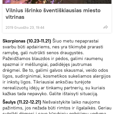
Vilnius išrinko šventiškiausias miesto
vitrinas
2019 Gruodžio 23, 19:44
Skorpionas (10.23-11.21)
Šiuo metu nepaprastai
svarbu būti apdairiems, nes yra tikimybė prarasti
ramybę, gali nutrūkti senos draugystės.
Pažeidžiamos blauzdos ir pėdos, galimi raumenų
spazmai ir mėšlungiai, padidėjęs jautrumas
drėgmei. Be to, galimi galvos skausmai, veido odos
ligos, sudirginimai, kosmetikos sukeliamos alergijos
ir inkstų ligos. Tikriausiai anksčiau turėjote
nerealizuotų idėjų ar tinkamų partnerių, su kuriais
kažkas tada nepavyko. Galite ištaisyti situaciją.
Šaulys (11.22-12.21)
Nešvaistykite laiko naujoms
pažintims, jos nežada būti rimtos ir ilgalaikės. Geriau
sutelkti dėmesį į savo kūrybinių gebėjimų ugdymą,