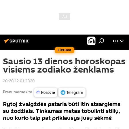
LIT
Lietuva
Sausio 13 dienos horoskopas
visiems zodiako ženklams
20:30 12.01.2020
Prenumeruokite
Rytoj žvaigždės pataria būti itin atsargiems
su žodžiais. Tinkamas metas tobulinti stilių,
nuo kurio taip pat priklausys jūsų sėkmė