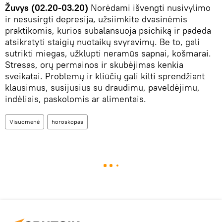
Žuvys (02.20-03.20)
Norėdami išvengti nusivylimo
ir nesusirgti depresija, užsiimkite dvasinėmis
praktikomis, kurios subalansuoja psichiką ir padeda
atsikratyti staigių nuotaikų svyravimų. Be to, gali
sutrikti miegas, užklupti neramūs sapnai, košmarai.
Stresas, orų permainos ir skubėjimas kenkia
sveikatai. Problemų ir kliūčių gali kilti sprendžiant
klausimus, susijusius su draudimu, paveldėjimu,
indėliais, paskolomis ar alimentais.
Visuomenė
horoskopas