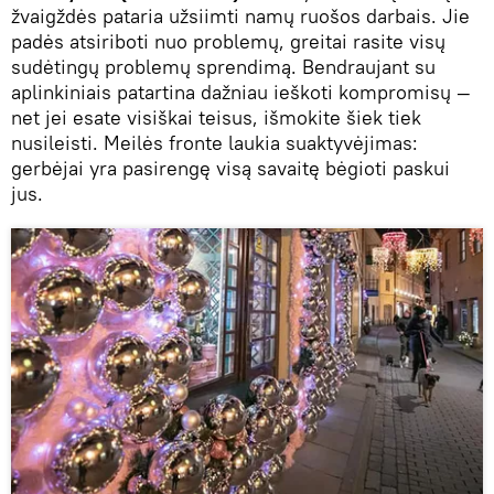
žvaigždės pataria užsiimti namų ruošos darbais. Jie
padės atsiriboti nuo problemų, greitai rasite visų
sudėtingų problemų sprendimą. Bendraujant su
aplinkiniais patartina dažniau ieškoti kompromisų —
net jei esate visiškai teisus, išmokite šiek tiek
nusileisti. Meilės fronte laukia suaktyvėjimas:
gerbėjai yra pasirengę visą savaitę bėgioti paskui
jus.