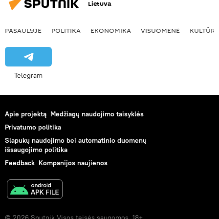
Lietuva
PASAULYJE
POLITIKA
EKONOMIKA
VISUOMENĖ
KULTŪR
Telegram
Apie projektą
Medžiagų naudojimo taisyklės
Privatumo politika
Slapukų naudojimo bei automatinio duomenų
išsaugojimo politika
Feedback
Kompanijos naujienos
© 2026 Sputnik Visos teisės saugomos. 18+