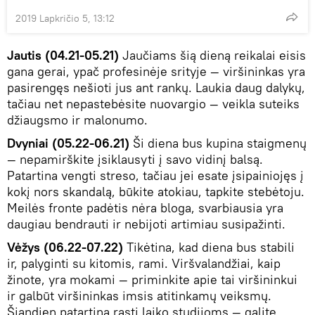
2019 Lapkričio 5, 13:12
Jautis (04.21-05.21)
Jaučiams šią dieną reikalai eisis
gana gerai, ypač profesinėje srityje — viršininkas yra
pasirengęs nešioti jus ant rankų. Laukia daug dalykų,
tačiau net nepastebėsite nuovargio — veikla suteiks
džiaugsmo ir malonumo.
Dvyniai (05.22-06.21)
Ši diena bus kupina staigmenų
— nepamirškite įsiklausyti į savo vidinį balsą.
Patartina vengti streso, tačiau jei esate įsipainiojęs į
kokį nors skandalą, būkite atokiau, tapkite stebėtoju.
Meilės fronte padėtis nėra bloga, svarbiausia yra
daugiau bendrauti ir nebijoti artimiau susipažinti.
Vėžys (06.22-07.22)
Tikėtina, kad diena bus stabili
ir, palyginti su kitomis, rami. Viršvalandžiai, kaip
žinote, yra mokami — priminkite apie tai viršininkui
ir galbūt viršininkas imsis atitinkamų veiksmų.
Šiandien patartina rasti laiko studijoms — galite