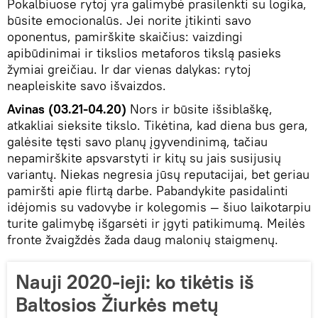
Pokalbiuose rytoj yra galimybė prasilenkti su logika,
būsite emocionalūs. Jei norite įtikinti savo
oponentus, pamirškite skaičius: vaizdingi
apibūdinimai ir tikslios metaforos tikslą pasieks
žymiai greičiau. Ir dar vienas dalykas: rytoj
neapleiskite savo išvaizdos.
Avinas (03.21-04.20)
Nors ir būsite išsiblaškę,
atkakliai sieksite tikslo. Tikėtina, kad diena bus gera,
galėsite tęsti savo planų įgyvendinimą, tačiau
nepamirškite apsvarstyti ir kitų su jais susijusių
variantų. Niekas negresia jūsų reputacijai, bet geriau
pamiršti apie flirtą darbe. Pabandykite pasidalinti
idėjomis su vadovybe ir kolegomis — šiuo laikotarpiu
turite galimybę išgarsėti ir įgyti patikimumą. Meilės
fronte žvaigždės žada daug malonių staigmenų.
Nauji 2020-ieji: ko tikėtis iš
Baltosios Žiurkės metų