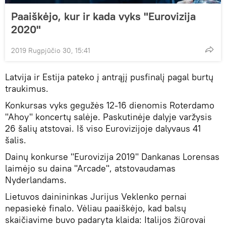
Paaiškėjo, kur ir kada vyks "Eurovizija
2020"
2019 Rugpjūčio 30, 15:41
Latvija ir Estija pateko į antrąjį pusfinalį pagal burtų
traukimus.
Konkursas vyks gegužės 12-16 dienomis Roterdamo
"Ahoy" koncertų salėje. Paskutinėje dalyje varžysis
26 šalių atstovai. Iš viso Eurovizijoje dalyvaus 41
šalis.
Dainų konkurse "Eurovizija 2019" Dankanas Lorensas
laimėjo su daina "Arcade", atstovaudamas
Nyderlandams.
Lietuvos dainininkas Jurijus Veklenko pernai
nepasiekė finalo. Vėliau paaiškėjo, kad balsų
skaičiavime buvo padaryta klaida: Italijos žiūrovai