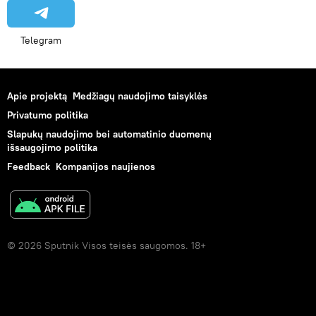
Telegram
Apie projektą
Medžiagų naudojimo taisyklės
Privatumo politika
Slapukų naudojimo bei automatinio duomenų
išsaugojimo politika
Feedback
Kompanijos naujienos
© 2026 Sputnik Visos teisės saugomos. 18+