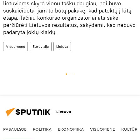
lietuviams skyrė vienu tašku daugiau, nei buvo
suskaičiuota, jam to būtų pakakę, kad patektų į kitą
etapą. Tačiau konkurso organizatoriai atsisakė
peržiūrėti Lietuvos rezultatus, sakydami, kad nebuvo
padaryta jokių klaidų.
Visuomenė
Eurovizija
Lietuva
Lietuva
PASAULYJE
POLITIKA
EKONOMIKA
VISUOMENĖ
KULTŪR