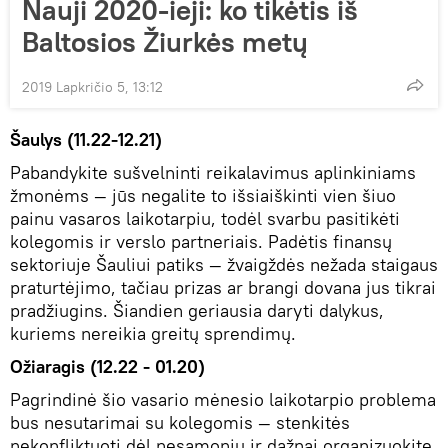
Nauji 2020-ieji: ko tikėtis iš
Baltosios Žiurkės metų
2019 Lapkričio 5, 13:12
Šaulys (11.22-12.21)
Pabandykite sušvelninti reikalavimus aplinkiniams
žmonėms — jūs negalite to išsiaiškinti vien šiuo
painu vasaros laikotarpiu, todėl svarbu pasitikėti
kolegomis ir verslo partneriais. Padėtis finansų
sektoriuje Šauliui patiks — žvaigždės nežada staigaus
praturtėjimo, tačiau prizas ar brangi dovana jus tikrai
pradžiugins. Šiandien geriausia daryti dalykus,
kuriems nereikia greitų sprendimų.
Ožiaragis (12.22 - 01.20)
Pagrindinė šio vasario mėnesio laikotarpio problema
bus nesutarimai su kolegomis — stenkitės
nekonfliktuoti dėl nesąmonių ir dažnai organizuokite