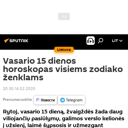
LIT
Lietuva
Vasario 15 dienos
horoskopas visiems zodiako
ženklams
20:30 14.02.2020
Prenumeruokite
Rytoj, vasario 15 dieną, žvaigždės žada daug
viliojančių pasiūlymų, galimos verslo kelionės
į užsienį, laimė šypsosis ir užmezgant