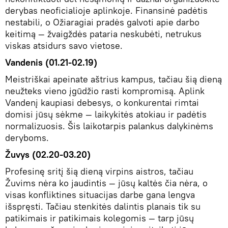
derybas neoficialioje aplinkoje. Finansinė padėtis
nestabili, o Ožiaragiai pradės galvoti apie darbo
keitimą — žvaigždės pataria neskubėti, netrukus
viskas atsidurs savo vietose.
Vandenis (01.21-02.19)
Meistriškai apeinate aštrius kampus, tačiau šią dieną
neužteks vieno įgūdžio rasti kompromisą. Aplink
Vandenį kaupiasi debesys, o konkurentai rimtai
domisi jūsų sėkme — laikykitės atokiau ir padėtis
normalizuosis. Šis laikotarpis palankus dalykinėms
deryboms.
Žuvys (02.20-03.20)
Profesinę sritį šią dieną virpins aistros, tačiau
Žuvims nėra ko jaudintis — jūsų kaltės čia nėra, o
visas konfliktines situacijas darbe gana lengva
išspręsti. Tačiau stenkitės dalintis planais tik su
patikimais ir patikimais kolegomis — tarp jūsų