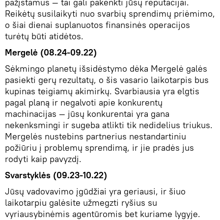
pažįstamus — tai gali pakenkti jūsų reputacijai.
Reikėtų susilaikyti nuo svarbių sprendimų priėmimo,
o šiai dienai suplanuotos finansinės operacijos
turėtų būti atidėtos.
Mergelė (08.24-09.22)
Sėkmingo planetų išsidėstymo dėka Mergelė galės
pasiekti gerų rezultatų, o šis vasario laikotarpis bus
kupinas teigiamų akimirkų. Svarbiausia yra elgtis
pagal planą ir negalvoti apie konkurentų
machinacijas — jūsų konkurentai yra gana
nekenksmingi ir sugeba atlikti tik nedidelius triukus.
Mergelės nustebins partnerius nestandartiniu
požiūriu į problemų sprendimą, ir jie pradės jus
rodyti kaip pavyzdį.
Svarstyklės (09.23-10.22)
Jūsų vadovavimo įgūdžiai yra geriausi, ir šiuo
laikotarpiu galėsite užmegzti ryšius su
vyriausybinėmis agentūromis bet kuriame lygyje.