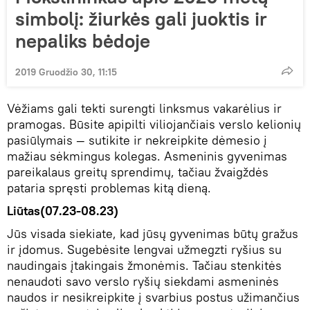
simbolį: žiurkės gali juoktis ir
nepaliks bėdoje
2019 Gruodžio 30, 11:15
Vėžiams gali tekti surengti linksmus vakarėlius ir
pramogas. Būsite apipilti viliojančiais verslo kelionių
pasiūlymais — sutikite ir nekreipkite dėmesio į
mažiau sėkmingus kolegas. Asmeninis gyvenimas
pareikalaus greitų sprendimų, tačiau žvaigždės
pataria spręsti problemas kitą dieną.
Liūtas(07.23-08.23)
Jūs visada siekiate, kad jūsų gyvenimas būtų gražus
ir įdomus. Sugebėsite lengvai užmegzti ryšius su
naudingais įtakingais žmonėmis. Tačiau stenkitės
nenaudoti savo verslo ryšių siekdami asmeninės
naudos ir nesikreipkite į svarbius postus užimančius