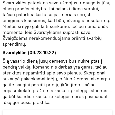
Svarstyklės patenkins savo užmojus ir daugelis jūsų
planų pradės pildytis. Tai palanki diena verslui,
tačiau patartina kartu su partneriais spręsti
piniginius klausimus, kad būtų išvengta nesutarimų.
Meilės srityje gali kilti sunkumų, tačiau nemalonūs
momentai leis Svarstyklėms suprasti save.
Žvaigždėms nerekomenduojama priimti svarbių
sprendimų.
Svarstyklės (09.23-10.22)
Šią vasario dieną jūsų dėmesys bus nukreiptas į
bendrą veiklą. Komandinis darbas yra geras, tačiau
stenkitės nepamiršti apie savo planus. Skorpionai
sukaupė pakankamai idėjų, o šiuo žiemos laikotarpiu
galite saugiai pereiti prie jų įkūnijimo. Tačiau
nepasitikėkite gražiomis kai kurių kolegų kalbomis —
galbūt šiandien kai kurie kolegos norės pasinaudoti
jūsų geriausia praktika.