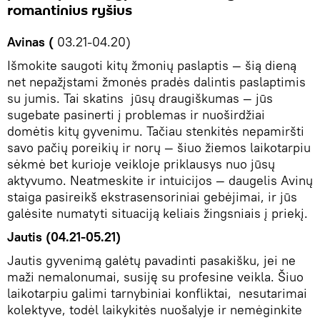
romantinius ryšius
Avinas (
03.21-04.20)
Išmokite saugoti kitų žmonių paslaptis — šią dieną
net nepažįstami žmonės pradės dalintis paslaptimis
su jumis. Tai skatins jūsų draugiškumas — jūs
sugebate pasinerti į problemas ir nuoširdžiai
domėtis kitų gyvenimu. Tačiau stenkitės nepamiršti
savo pačių poreikių ir norų — šiuo žiemos laikotarpiu
sėkmė bet kurioje veikloje priklausys nuo jūsų
aktyvumo. Neatmeskite ir intuicijos — daugelis Avinų
staiga pasireikš ekstrasensoriniai gebėjimai, ir jūs
galėsite numatyti situaciją keliais žingsniais į priekį.
Jautis (04.21-05.21)
Jautis gyvenimą galėtų pavadinti pasakišku, jei ne
maži nemalonumai, susiję su profesine veikla. Šiuo
laikotarpiu galimi tarnybiniai konfliktai, nesutarimai
kolektyve, todėl laikykitės nuošalyje ir nemėginkite