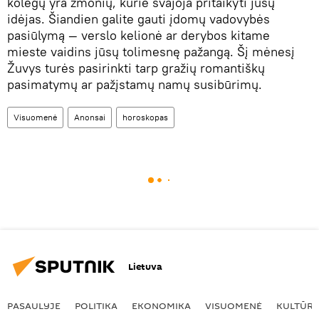
kolegų yra žmonių, kurie svajoja pritaikyti jūsų
idėjas. Šiandien galite gauti įdomų vadovybės
pasiūlymą — verslo kelionė ar derybos kitame
mieste vaidins jūsų tolimesnę pažangą. Šį mėnesį
Žuvys turės pasirinkti tarp gražių romantiškų
pasimatymų ar pažįstamų namų susibūrimų.
Visuomenė
Anonsai
horoskopas
Lietuva
PASAULYJE
POLITIKA
EKONOMIKA
VISUOMENĖ
KULTŪR