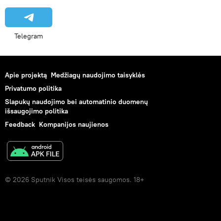
Telegram
Apie projektą
Medžiagų naudojimo taisyklės
Privatumo politika
Slapukų naudojimo bei automatinio duomenų
išsaugojimo politika
Feedback
Kompanijos naujienos
© 2026 Sputnik Visos teisės saugomos. 18+