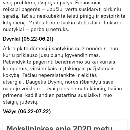
visų problemų išspręsti patys. Finansiniai
reikalai pagerės — Jaučiui verta susidaryti pirkinių
sąrašą. Tačiau neskubėkite leisti pinigų ir apsipirkite
kitą dieną. Meilės fronte laukia stebuklai ir linksmi
nuotykiai — gerbėjų netrūks.
Dvyniai (05.22-06.21)
Atkreipkite dėmesį į santykius su žmonėmis, nuo
kurių priklauso jūsų planų įgyvendinimas.
Pabandykite pagerinti bendravimo su kai kuriais
kolegomis, viršininkais ir įtakingais pažįstamais
kokybę. Tačiau nepersistenkite ir elkitės
atsargiai. Daugelis Dvynių norės išbandyti save
naujoje veikloje — žvaigždės nemato kliūčių, tačiau
primena, kad šiandien patartina susilaikyti nuo
staigių judesių.
Vėžys (06.22-07.22)
Mokslininkas apie 2020 metų