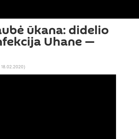
ubė ūkana: didelio
fekcija Uhane —
 18.02.2020
)