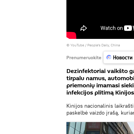
©
YouTube / People's Daily, China
Prenumeruokite
Dezinfektoriai vaikšto g
tirpalu namus, automobil
priemonių imamasi sieki
infekcijos plitimą Kinij
Kinijos nacionalinis laikraš
paskelbė vaizdo įrašą, kuri