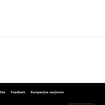
tika
Feedback
Kompanijos naujienos