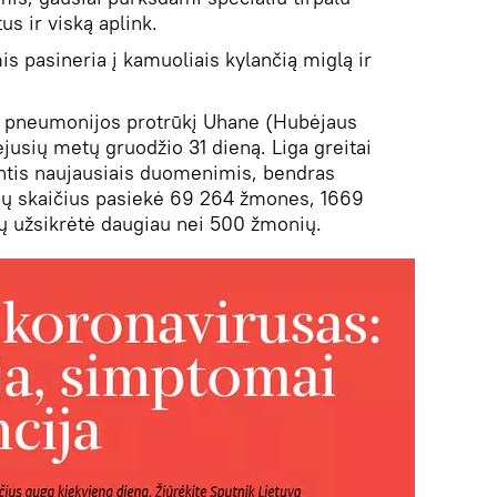
s ir viską aplink.
s pasineria į kamuoliais kylančią miglą ir
s pneumonijos protrūkį Uhane (Hubėjaus
jusių metų gruodžio 31 dieną. Liga greitai
ntis naujausiais duomenimis, bendras
ejų skaičius pasiekė 69 264 žmones, 1669
ų užsikrėtė daugiau nei 500 žmonių.