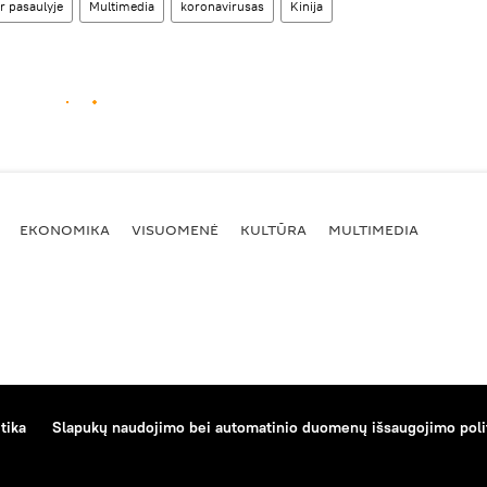
r pasaulyje
Multimedia
koronavirusas
Kinija
EKONOMIKA
VISUOMENĖ
KULTŪRA
MULTIMEDIA
tika
Slapukų naudojimo bei automatinio duomenų išsaugojimo poli