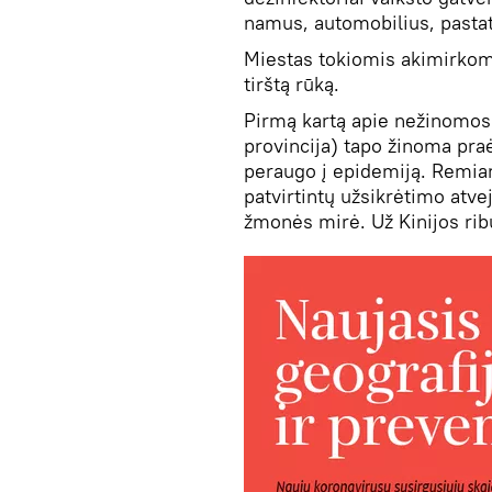
namus, automobilius, pastatu
Miestas tokiomis akimirkomi
tirštą rūką.
Pirmą kartą apie nežinomo
provincija) tapo žinoma praė
peraugo į epidemiją. Remia
patvirtintų užsikrėtimo atv
žmonės mirė. Už Kinijos rib