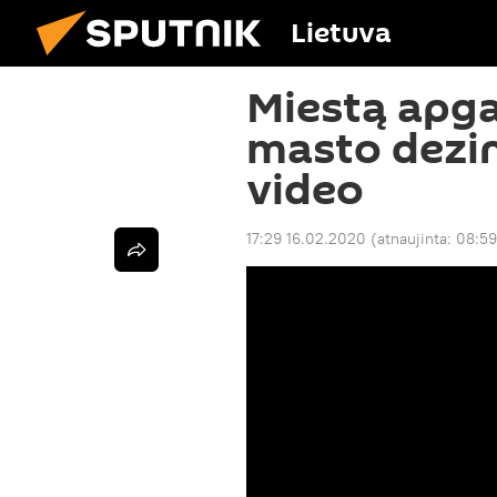
Lietuva
Miestą apga
masto dezin
video
17:29 16.02.2020
(atnaujinta:
08:59