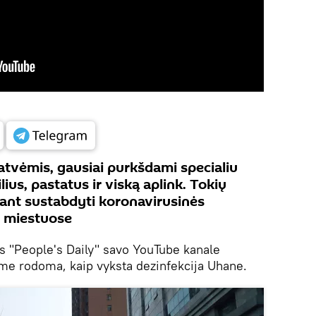
atvėmis, gausiai purkšdami specialiu
ius, pastatus ir viską aplink. Tokių
ant sustabdyti koronavirusinės
os miestuose
tis "People's Daily" savo YouTube kanale
ame rodoma, kaip vyksta dezinfekcija Uhane.