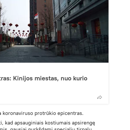
ras: Kinijos miestas, nuo kurio
a koronaviruso protrūkio epicentras.
i, kad apsauginiais kostiumais apsirengę
mis, gausiai purkšdami specialiu tirpalu