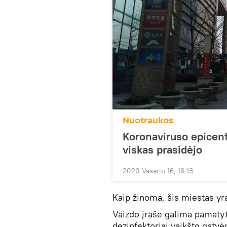
Nuotraukos
Koronaviruso epicent
viskas prasidėjo
2020 Vasario 16, 16:13
Kaip žinoma, šis miestas yr
Vaizdo įraše galima pamatyt
dezinfektoriai vaikšto gatvė