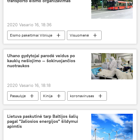
transporto eismo organizavimas
2020 Vasario 16, 18:36
Eismo pakeitimai Vilniuje
Visuomenė
Anonsai
Lietuva
Vilnius
eismo organizavimo pakeitimas
Uhano gydytojai parodė veidus po
kaukių nešiojimo — šokiruojančios
nuotraukos
2020 Vasario 16, 18:18
Pasaulyje
Kinija
koronavirusas
kaukės
Lietuva paskutinė tarp Baltijos šalių
pagal "žaliosios energijos" šildymui
apimtis