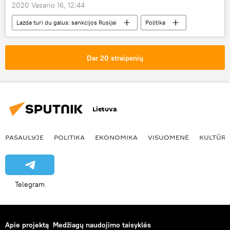
2020 Vasario 16, 12:44
Lazda turi du galus: sankcijos Rusijai
Politika
Rusija
ES
sankcijos Rusijai
Aleksejus Puškovas
Pasaulyje
Dar 20 straipsnių
Lietuva
PASAULYJE
POLITIKA
EKONOMIKA
VISUOMENĖ
KULTŪR
Telegram
Apie projektą
Medžiagų naudojimo taisyklės