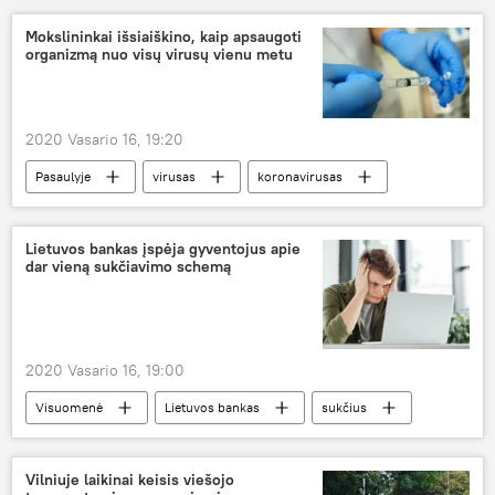
Mokslininkai išsiaiškino, kaip apsaugoti
organizmą nuo visų virusų vienu metu
2020 Vasario 16, 19:20
Pasaulyje
virusas
koronavirusas
vaistai
Lietuvos bankas įspėja gyventojus apie
dar vieną sukčiavimo schemą
2020 Vasario 16, 19:00
Visuomenė
Lietuvos bankas
sukčius
sukčiavimas
internetinis sukčiavimas
Vilniuje laikinai keisis viešojo