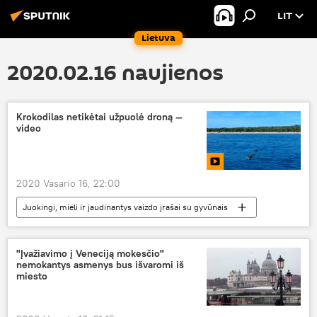
LIT
Lietuva
2020.02.16 naujienos
Krokodilas netikėtai užpuolė droną —
video
2020 Vasario 16, 22:00
Juokingi, mieli ir jaudinantys vaizdo įrašai su gyvūnais
Multimedia
krokodilas
Australija
"Įvažiavimo į Veneciją mokesčio"
nemokantys asmenys bus išvaromi iš
miesto