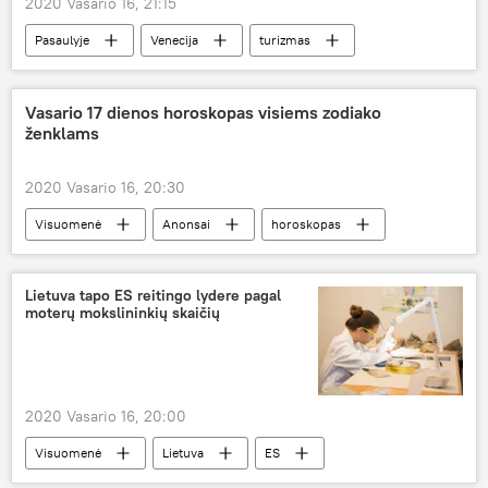
2020 Vasario 16, 21:15
Pasaulyje
Venecija
turizmas
turistai
turisto rinkliava
Vasario 17 dienos horoskopas visiems zodiako
ženklams
2020 Vasario 16, 20:30
Visuomenė
Anonsai
horoskopas
Lietuva tapo ES reitingo lydere pagal
moterų mokslininkių skaičių
2020 Vasario 16, 20:00
Visuomenė
Lietuva
ES
reitingas
mokslininkai