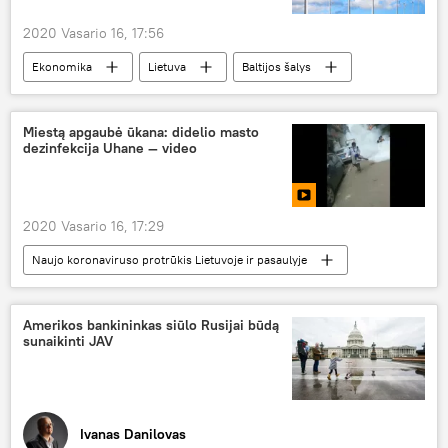
2020 Vasario 16, 17:56
Ekonomika
Lietuva
Baltijos šalys
Energetika
Miestą apgaubė ūkana: didelio masto
dezinfekcija Uhane — video
2020 Vasario 16, 17:29
Naujo koronaviruso protrūkis Lietuvoje ir pasaulyje
Multimedia
koronavirusas
Kinija
Amerikos bankininkas siūlo Rusijai būdą
sunaikinti JAV
Ivanas Danilovas