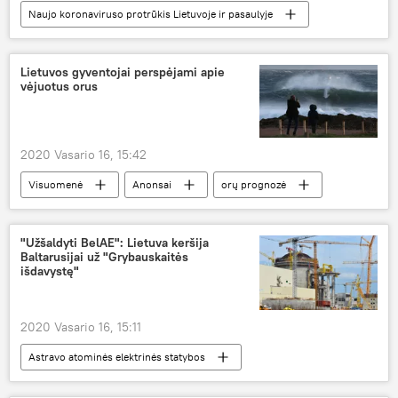
Naujo koronaviruso protrūkis Lietuvoje ir pasaulyje
Nuotraukos
Multimedia
Kinija
koronavirusas
Lietuvos gyventojai perspėjami apie
vėjuotus orus
2020 Vasario 16, 15:42
Visuomenė
Anonsai
orų prognozė
Lietuva
vėjas
"Užšaldyti BelAE": Lietuva keršija
Baltarusijai už "Grybauskaitės
išdavystę"
2020 Vasario 16, 15:11
Astravo atominės elektrinės statybos
Ekonomika
Astravo AE
Baltarusija