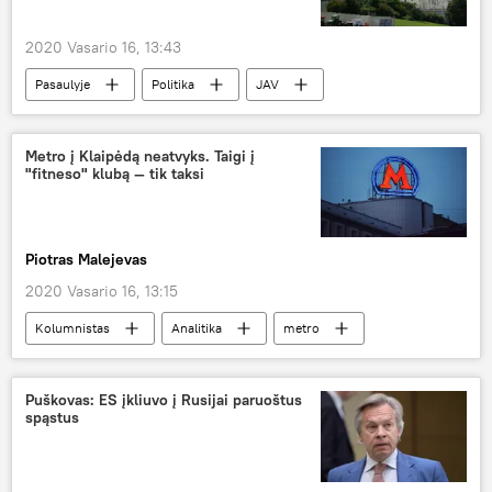
2020 Vasario 16, 13:43
Pasaulyje
Politika
JAV
Rusija
Kinija
grėsmė
Metro į Klaipėdą neatvyks. Taigi į
"fitneso" klubą — tik taksi
Piotras Malejevas
2020 Vasario 16, 13:15
Kolumnistas
Analitika
metro
Lietuva
Klaipėda
Puškovas: ES įkliuvo į Rusijai paruoštus
spąstus