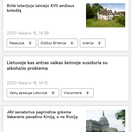
Lietuva
elektros energija
Britė loterijoje laimėjo XVII amžiaus
kotedžą
2020 Vasario 16, 14:39
Pasaulyje
Didžioji Britanija
loterija
Lietuvoje kas antras vaikas šeimoje susiduria su
alkoholio problema
2020 Vasario 16, 14:15
Vaikų apsauga Lietuvoje
Visuomenė
alkoholis
Lietuva
Seimas
vaikai
JAV senatorius pagrindine grėsme
Vakarams pavadino Kiniją, o ne Rusiją