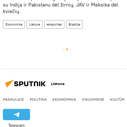
su Indija ir Pakistanu dėl žirnių, JAV ir Meksika dėl
kviečių.
Ekonomika
Lietuva
eksportas
Brazilija
Lietuva
PASAULYJE
POLITIKA
EKONOMIKA
VISUOMENĖ
KULTŪR
Telegram