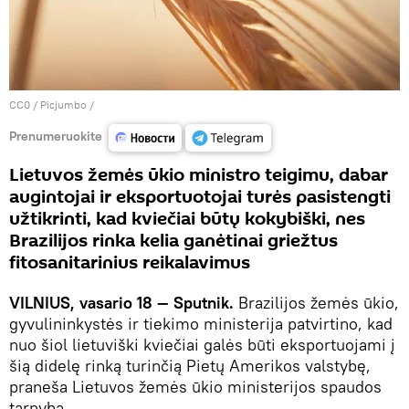
CC0
/
Picjumbo
/
Prenumeruokite
Lietuvos žemės ūkio ministro teigimu, dabar
augintojai ir eksportuotojai turės pasistengti
užtikrinti, kad kviečiai būtų kokybiški, nes
Brazilijos rinka kelia ganėtinai griežtus
fitosanitarinius reikalavimus
VILNIUS, vasario 18 — Sputnik.
Brazilijos žemės ūkio,
gyvulininkystės ir tiekimo ministerija patvirtino, kad
nuo šiol lietuviški kviečiai galės būti eksportuojami į
šią didelę rinką turinčią Pietų Amerikos valstybę,
praneša Lietuvos žemės ūkio ministerijos spaudos
tarnyba.