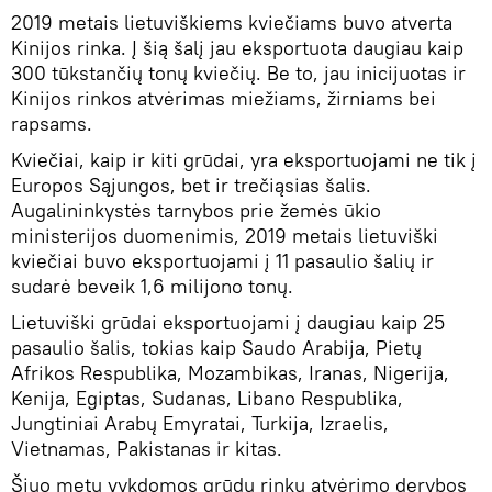
2019 metais lietuviškiems kviečiams buvo atverta
Kinijos rinka. Į šią šalį jau eksportuota daugiau kaip
300 tūkstančių tonų kviečių. Be to, jau inicijuotas ir
Kinijos rinkos atvėrimas miežiams, žirniams bei
rapsams.
Kviečiai, kaip ir kiti grūdai, yra eksportuojami ne tik į
Europos Sąjungos, bet ir trečiąsias šalis.
Augalininkystės tarnybos prie žemės ūkio
ministerijos duomenimis, 2019 metais lietuviški
kviečiai buvo eksportuojami į 11 pasaulio šalių ir
sudarė beveik 1,6 milijono tonų.
Lietuviški grūdai eksportuojami į daugiau kaip 25
pasaulio šalis, tokias kaip Saudo Arabija, Pietų
Afrikos Respublika, Mozambikas, Iranas, Nigerija,
Kenija, Egiptas, Sudanas, Libano Respublika,
Jungtiniai Arabų Emyratai, Turkija, Izraelis,
Vietnamas, Pakistanas ir kitas.
Šiuo metu vykdomos grūdų rinkų atvėrimo derybos