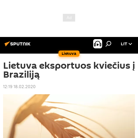
LIT
Lietuva
Lietuva eksportuos kviečius į
Braziliją
12:19 18.02.2020