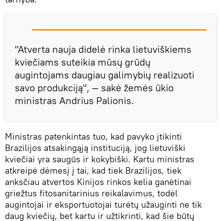
"Atverta nauja didelė rinka lietuviškiems
kviečiams suteikia mūsų grūdų
augintojams daugiau galimybių realizuoti
savo produkciją", — sakė žemės ūkio
ministras Andrius Palionis.
Ministras patenkintas tuo, kad pavyko įtikinti
Brazilijos atsakingąją instituciją, jog lietuviški
kviečiai yra saugūs ir kokybiški. Kartu ministras
atkreipė dėmesį į tai, kad tiek Brazilijos, tiek
anksčiau atvertos Kinijos rinkos kelia ganėtinai
griežtus fitosanitarinius reikalavimus, todėl
augintojai ir eksportuotojai turėtų užauginti ne tik
daug kviečių, bet kartu ir užtikrinti, kad šie būtų