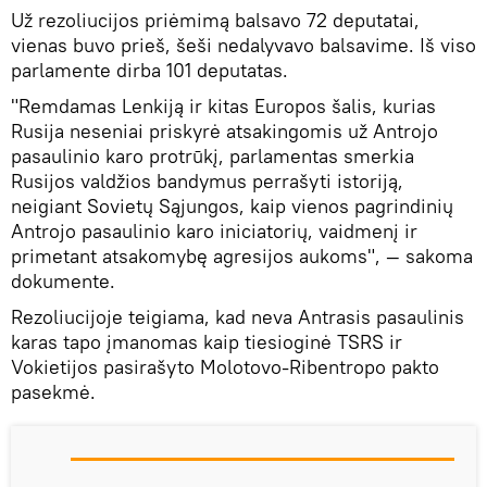
Už rezoliucijos priėmimą balsavo 72 deputatai,
vienas buvo prieš, šeši nedalyvavo balsavime. Iš viso
parlamente dirba 101 deputatas.
"Remdamas Lenkiją ir kitas Europos šalis, kurias
Rusija neseniai priskyrė atsakingomis už Antrojo
pasaulinio karo protrūkį, parlamentas smerkia
Rusijos valdžios bandymus perrašyti istoriją,
neigiant Sovietų Sąjungos, kaip vienos pagrindinių
Antrojo pasaulinio karo iniciatorių, vaidmenį ir
primetant atsakomybę agresijos aukoms", — sakoma
dokumente.
Rezoliucijoje teigiama, kad neva Antrasis pasaulinis
karas tapo įmanomas kaip tiesioginė TSRS ir
Vokietijos pasirašyto Molotovo-Ribentropo pakto
pasekmė.