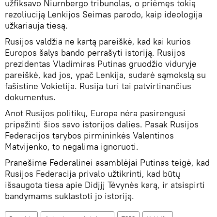
užfiksavo Niurnbergo tribunolas, o priėmęs tokią
rezoliuciją Lenkijos Seimas parodo, kaip ideologija
užkariauja tiesą.
Rusijos valdžia ne kartą pareiškė, kad kai kurios
Europos šalys bando perrašyti istoriją. Rusijos
prezidentas Vladimiras Putinas gruodžio viduryje
pareiškė, kad jos, ypač Lenkija, sudarė sąmokslą su
fašistine Vokietija. Rusija turi tai patvirtinančius
dokumentus.
Anot Rusijos politikų, Europa nėra pasirengusi
pripažinti šios savo istorijos dalies. Pasak Rusijos
Federacijos tarybos pirmininkės Valentinos
Matvijenko, to negalima ignoruoti.
Pranešime Federalinei asamblėjai Putinas teigė, kad
Rusijos Federacija privalo užtikrinti, kad būtų
išsaugota tiesa apie Didįjį Tėvynės karą, ir atsispirti
bandymams suklastoti jo istoriją.