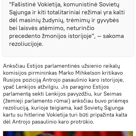
"Fašistinė Vokietija, komunistinė Sovietų
Sąjunga ir kiti totalitariniai režimai yra kalti
dėl masinių žudynių, trėmimų ir gyvybės
bei laisvės atėmimo, neturinčio
precedento žmonijos istorijoje", — sakoma
rezoliucijoje.
Anksčiau Estijos parlamentinės užsienio reikalų
komisijos pirmininkas Marko Mihkelson kritikavo
Rusijos poziciją Antrojo pasaulinio karo istorijoje,
ypač Lenkijos atžvilgiu. Jis paragino Estijos
parlamentą sekti Lenkijos pavyzdžiu, kur Seimas
(žemieji parlamento rūmai) anksčiau buvo priėmęs
rezoliuciją, kurioje teigiama, kad Sovietų Sąjunga
kartu su hitlerine Vokietija turi būti pripažinta kalta
dėl Antrojo pasaulinio karo protrūkio.