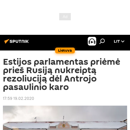
LIT
Lietuva
Estijos parlamentas priėmė
prieš Rusiją nukreiptą
rezoliuciją dėl Antrojo
pasaulinio karo
17:59 19.02.2020