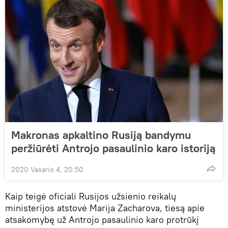
Makronas apkaltino Rusiją bandymu
peržiūrėti Antrojo pasaulinio karo istoriją
2020 Vasario 4, 20:50
Kaip teigė oficiali Rusijos užsienio reikalų
ministerijos atstovė Marija Zacharova, tiesą apie
atsakomybę už Antrojo pasaulinio karo protrūkį