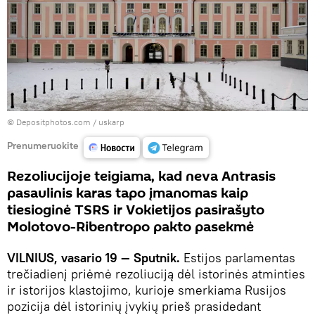
© Depositphotos.com /
uskarp
Prenumeruokite
Rezoliucijoje teigiama, kad neva Antrasis
pasaulinis karas tapo įmanomas kaip
tiesioginė TSRS ir Vokietijos pasirašyto
Molotovo-Ribentropo pakto pasekmė
VILNIUS, vasario 19 — Sputnik.
Estijos parlamentas
trečiadienį priėmė rezoliuciją dėl istorinės atminties
ir istorijos klastojimo, kurioje smerkiama Rusijos
pozicija dėl istorinių įvykių prieš prasidedant