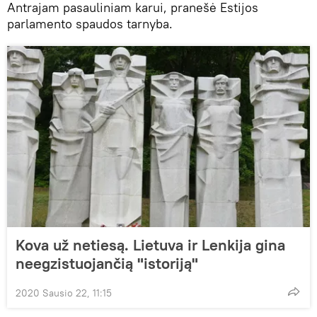
Antrajam pasauliniam karui, pranešė Estijos
parlamento spaudos tarnyba.
Kova už netiesą. Lietuva ir Lenkija gina
neegzistuojančią "istoriją"
2020 Sausio 22, 11:15