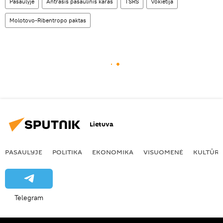
Pasaulyje
Antrasis pasaulinis karas
TSRS
Vokietija
Molotovo-Ribentropo paktas
Lietuva
PASAULYJE
POLITIKA
EKONOMIKA
VISUOMENĖ
KULTŪR
Telegram