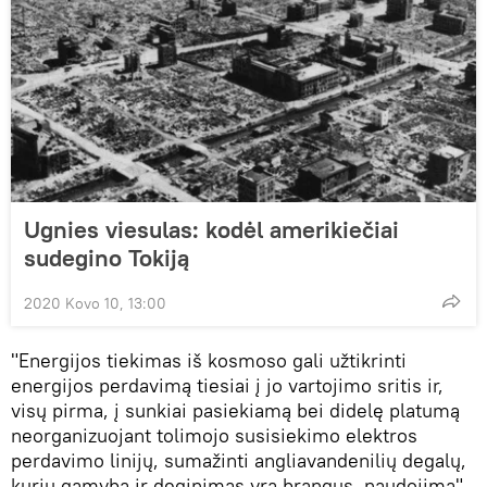
Ugnies viesulas: kodėl amerikiečiai
sudegino Tokiją
2020 Kovo 10, 13:00
"Energijos tiekimas iš kosmoso gali užtikrinti
energijos perdavimą tiesiai į jo vartojimo sritis ir,
visų pirma, į sunkiai pasiekiamą bei didelę platumą
neorganizuojant tolimojo susisiekimo elektros
perdavimo linijų, sumažinti angliavandenilių degalų,
kurių gamyba ir deginimas yra brangus, naudojimą",