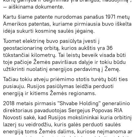
— aiškinama dokumente.
Kartu šiame patente nurodomas panašus 1971 metų
Amerikos patentas, kuriame pirmiausia buvo iškelta
idėja sukurti kosminę saulės jėgainę.
Tuomet elektrinę buvo pasiūlyta įvesti į
geostacionarinę orbitą, kurios aukštis yra 36
tūkstančiai kilometrų. Tai leistų beveik visada būti
toje pačioje Žemės paviršiaus dalyje ir tokiu būdu
užtikrinti nuolatinį energijos perdavimą į Žemę.
Tačiau tokiu atveju priėmimo stotis turėtų būti ties
pusiauju. Rusijos pasiūlymas leidžia perduoti
energiją ir kitiems Žemės regionams.
2018 metais pirmasis "Shvabe Holding" generalinio
direktoriaus pavaduotojas Sergejus Popovas RIA
Novosti sakė, kad Rusijos mokslininkai kuria orbitinį
lazerį su veidrodžiu, kuris galės perduoti saulės
energiją toms Žemės dalims, kuriose neįmanoma ar