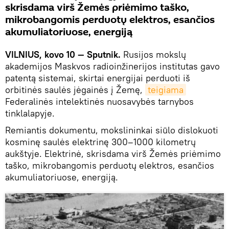
skrisdama virš Žemės priėmimo taško,
mikrobangomis perduotų elektros, esančios
akumuliatoriuose, energiją
VILNIUS, kovo 10 — Sputnik.
Rusijos mokslų
akademijos Maskvos radioinžinerijos institutas gavo
patentą sistemai, skirtai energijai perduoti iš
orbitinės saulės jėgainės į Žemę,
teigiama
Federalinės intelektinės nuosavybės tarnybos
tinklalapyje.
Remiantis dokumentu, mokslininkai siūlo dislokuoti
kosminę saulės elektrinę 300–1000 kilometrų
aukštyje. Elektrinė, skrisdama virš Žemės priėmimo
taško, mikrobangomis perduotų elektros, esančios
akumuliatoriuose, energiją.