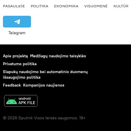
PASAULYJE
POLITIKA
EKONOMIKA
VISUOMENĖ
KULTŪR
Telegram
Apie projektą
Medžiagų naudojimo taisyklės
Privatumo politika
Slapukų naudojimo bei automatinio duomenų
išsaugojimo politika
Feedback
Kompanijos naujienos
© 2026 Sputnik Visos teisės saugomos. 18+