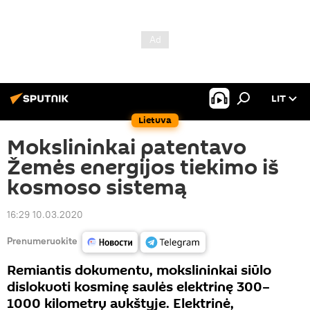
LIT
Lietuva
Mokslininkai patentavo
Žemės energijos tiekimo iš
kosmoso sistemą
16:29 10.03.2020
Prenumeruokite
Remiantis dokumentu, mokslininkai siūlo
dislokuoti kosminę saulės elektrinę 300–
1000 kilometrų aukštyje. Elektrinė,