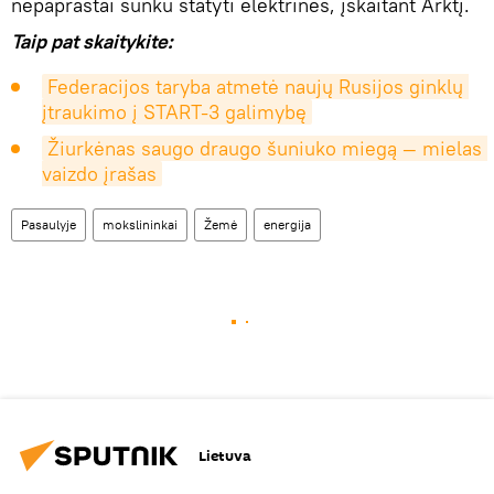
nepaprastai sunku statyti elektrines, įskaitant Arktį.
Taip pat skaitykite:
Federacijos taryba atmetė naujų Rusijos ginklų 
įtraukimo į START-3 galimybę
Žiurkėnas saugo draugo šuniuko miegą — mielas 
vaizdo įrašas
Pasaulyje
mokslininkai
Žemė
energija
Lietuva