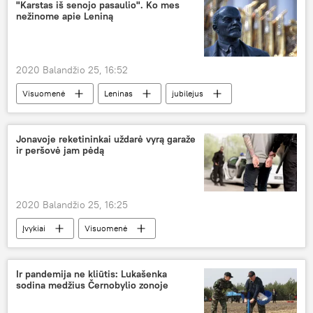
Baltarusija
Lietuva
žiniasklaida
"Karstas iš senojo pasaulio". Ko mes
nežinome apie Leniną
koronavirusas
pandemija
COVID-19
karantinas
2020 Balandžio 25, 16:52
Visuomenė
Leninas
jubilejus
Rusija
komunistinė simbolika
Jonavoje reketininkai uždarė vyrą garaže
ir peršovė jam pėdą
2020 Balandžio 25, 16:25
Įvykiai
Visuomenė
Ir pandemija ne kliūtis: Lukašenka
sodina medžius Černobylio zonoje