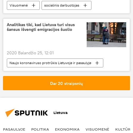
Visuomenė
socialinis darbuotojas
atlyginimai
Analitikas tiki, kad Lietuva turi visus
šansus išvengti emigracijos šuolio
2020 Balandžio 25, 12:01
Naujo koronaviruso protrūkis Lietuvoje ir pasaulyje
Ekonomika
karantinas
Lietuva
emigracija
koronavirusas
Dar 20 straipsnių
Lietuva
PASAULYJE
POLITIKA
EKONOMIKA
VISUOMENĖ
KULTŪR