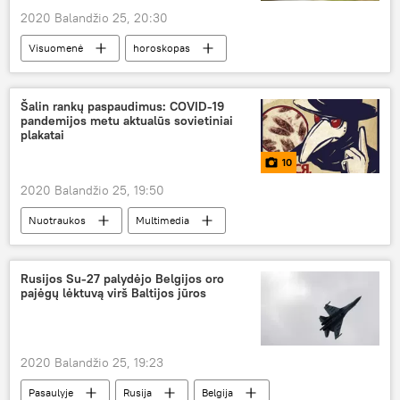
2020 Balandžio 25, 20:30
Visuomenė
horoskopas
Šalin rankų paspaudimus: COVID-19
pandemijos metu aktualūs sovietiniai
plakatai
10
2020 Balandžio 25, 19:50
Nuotraukos
Multimedia
koronavirusas
COVID-19
Rusijos Su-27 palydėjo Belgijos oro
pajėgų lėktuvą virš Baltijos jūros
2020 Balandžio 25, 19:23
Pasaulyje
Rusija
Belgija