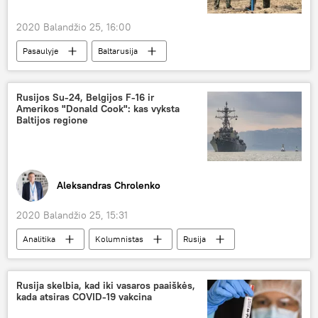
2020 Balandžio 25, 16:00
Pasaulyje
Baltarusija
Aleksandras Lukašenka
Černobylis
COVID-19
pandemija
Rusijos Su-24, Belgijos F-16 ir
Amerikos "Donald Cook": kas vyksta
Baltijos regione
Aleksandras Chrolenko
2020 Balandžio 25, 15:31
Analitika
Kolumnistas
Rusija
Belgija
Baltijos šalys
Rusija skelbia, kad iki vasaros paaiškės,
kada atsiras COVID-19 vakcina