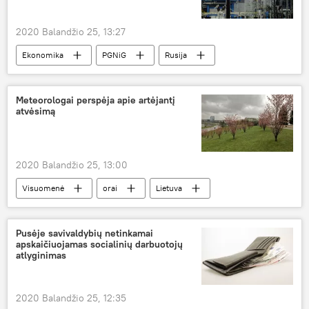
2020 Balandžio 25, 13:27
Ekonomika
PGNiG
Rusija
dujos
rusiškos dujos
Gazprom
Meteorologai perspėja apie artėjantį
atvėsimą
2020 Balandžio 25, 13:00
Visuomenė
orai
Lietuva
Pusėje savivaldybių netinkamai
apskaičiuojamas socialinių darbuotojų
atlyginimas
2020 Balandžio 25, 12:35