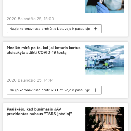
2020 Balandžio 25, 15:00
Naujo koronaviruso protrūkis Lietuvoje ir pasaulyje
Pasaulyje
Rusija
COVID-19
koronavirusas
vakcinacija
Medikė mirė po to, kai jai keturis kartus
atsisakyta atlikti COVID-19 testą
2020 Balandžio 25, 14:44
Naujo koronaviruso protrūkis Lietuvoje ir pasaulyje
Pasaulyje
Visuomenė
JAV
mirtis
koronavirusas
COVID-19
Paaiškėjo, kad būsimasis JAV
prezidentas nubaus "TSRS įpėdinį"