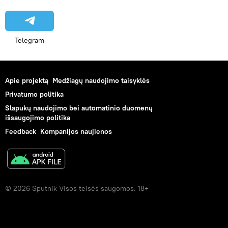
Telegram
Apie projektą
Medžiagų naudojimo taisyklės
Privatumo politika
Slapukų naudojimo bei automatinio duomenų
išsaugojimo politika
Feedback
Kompanijos naujienos
© 2026 Sputnik Visos teisės saugomos. 18+