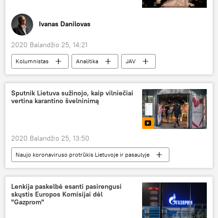
Ivanas Danilovas
2020 Balandžio 25, 14:21
Kolumnistas
Analitika
JAV
Kinija
Donaldas Trampas
Sputnik Lietuva sužinojo, kaip vilniečiai
vertina karantino švelninimą
2020 Balandžio 25, 13:50
Naujo koronaviruso protrūkis Lietuvoje ir pasaulyje
Multimedia
Lietuva
Vilnius
koronavirusas
COVID-19
karantinas
Lenkija paskelbė esanti pasirengusi
skųstis Europos Komisijai dėl
"Gazprom"