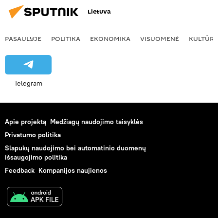
Lietuva
PASAULYJE
POLITIKA
EKONOMIKA
VISUOMENĖ
KULTŪR
Telegram
Apie projektą
Medžiagų naudojimo taisyklės
Privatumo politika
Slapukų naudojimo bei automatinio duomenų
išsaugojimo politika
Feedback
Kompanijos naujienos