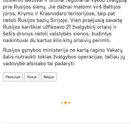
prie Rusijos sienų. Jie dažnai matomi virš Baltijos
jūros, Krymo ir Krasnodaro teritorijose, taip pat
netoli Rusijos bazių Sirijoje. Vien praėjusią savaitę
Rusijos kariškiai užfiksavo 21 žvalgybinį orlaivį ir
šešis dronus netoli valstybės sienos, budintys
naikintuvai du kartus kilo kitų orlaivių perimti.
Rusijos gynybos ministerija ne kartą ragino Vakarų
šalis nutraukti tokias žvalgybos operacijas, tačiau jų
vadovybė atsisako tai padaryti.
Pasaulyje
Rusija
Belgija