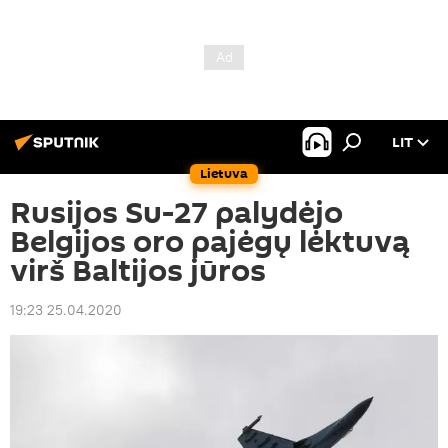
LIT
Lietuva
Rusijos Su-27 palydėjo
Belgijos oro pajėgų lėktuvą
virš Baltijos jūros
19:23 25.04.2020