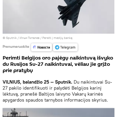
© Sputnik / Илья Питалев
/
Pereiti į medijų banką
Prenumeruokite
Perimti Belgijos oro pajėgų naikintuvą išvyko
du Rusijos Su-27 naikintuvai, vėliau jie grįžo
prie pratybų
VILNIUS, balandžio 25 — Sputnik.
Du naikintuvai Su-
27 pakilo identifikuoti ir palydėti Belgijos karinį
lėktuvą, pranešė Baltijos laivyno Vakarų karinės
apygardos spaudos tarnybos informacijos skyrius.