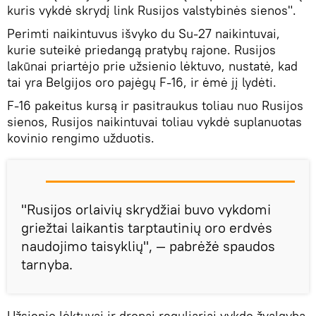
kuris vykdė skrydį link Rusijos valstybinės sienos".
Perimti naikintuvus išvyko du Su-27 naikintuvai,
kurie suteikė priedangą pratybų rajone. Rusijos
lakūnai priartėjo prie užsienio lėktuvo, nustatė, kad
tai yra Belgijos oro pajėgų F-16, ir ėmė jį lydėti.
F-16 pakeitus kursą ir pasitraukus toliau nuo Rusijos
sienos, Rusijos naikintuvai toliau vykdė suplanuotas
kovinio rengimo užduotis.
"Rusijos orlaivių skrydžiai buvo vykdomi
griežtai laikantis tarptautinių oro erdvės
naudojimo taisyklių", — pabrėžė spaudos
tarnyba.
Užsienio lėktuvai ir dronai reguliariai vykdo žvalgybą