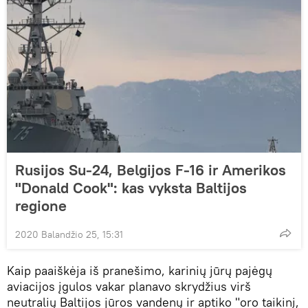
Rusijos Su-24, Belgijos F-16 ir Amerikos
"Donald Cook": kas vyksta Baltijos
regione
2020 Balandžio 25, 15:31
Kaip paaiškėja iš pranešimo, karinių jūrų pajėgų
aviacijos įgulos vakar planavo skrydžius virš
neutralių Baltijos jūros vandenų ir aptiko "oro taikinį,