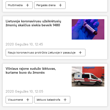
Multimedia
Pergalės diena
Baltijos šalys
Rusija
Antrasis pasaulinis karas
Lietuvoje koronavirusu užsikrėtusių
žmonių skaičius siekia beveik 1480
2020 Gegužės 10, 12:45
Naujo koronaviruso protrūkis Lietuvoje ir pasaulyje
Visuomenė
Lietuva
koronavirusas
karantinas
Vilniaus rajone sudužo lėktuvas,
kuriame buvo du žmonės
2020 Gegužės 10, 12:05
Visuomenė
lėktuvo katastrofa
Lietuva
mirtis