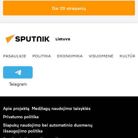
Dar 20 straipsnių
Lietuva
PASAULYJE
POLITIKA
EKONOMIKA
VISUOMENĖ
KULTŪR
Telegram
Apie projektą
Medžiagų naudojimo taisyklės
Privatumo politika
Slapukų naudojimo bei automatinio duomenų
išsaugojimo politika