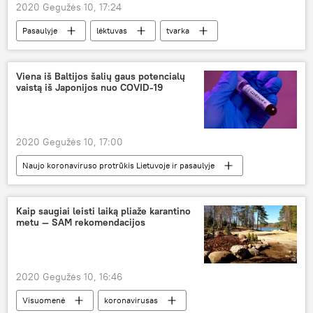
2020 Gegužės 10, 17:24
Pasaulyje
lėktuvas
tvarka
Viena iš Baltijos šalių gaus potencialų
vaistą iš Japonijos nuo COVID-19
2020 Gegužės 10, 17:00
Naujo koronaviruso protrūkis Lietuvoje ir pasaulyje
Pasaulyje
koronavirusas
Estija
vakcinacija
Kaip saugiai leisti laiką pliaže karantino
metu — SAM rekomendacijos
2020 Gegužės 10, 16:46
Visuomenė
koronavirusas