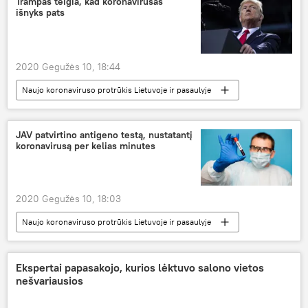
Trampas teigia, kad koronavirusas
išnyks pats
2020 Gegužės 10, 18:44
Naujo koronaviruso protrūkis Lietuvoje ir pasaulyje
Pasaulyje
Donaldas Trampas
vakcinacija
koronavirusas
JAV patvirtino antigeno testą, nustatantį
koronavirusą per kelias minutes
2020 Gegužės 10, 18:03
Naujo koronaviruso protrūkis Lietuvoje ir pasaulyje
Pasaulyje
JAV
koronavirusas
Ekspertai papasakojo, kurios lėktuvo salono vietos
nešvariausios