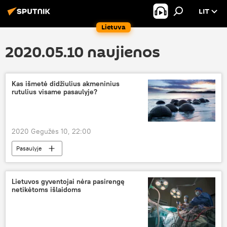
LIT
Lietuva
2020.05.10 naujienos
Kas išmetė didžiulius akmeninius
rutulius visame pasaulyje?
2020 Gegužės 10, 22:00
Pasaulyje
Lietuvos gyventojai nėra pasirengę
netikėtoms išlaidoms