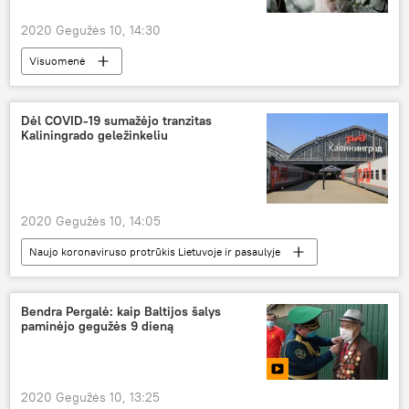
2020 Gegužės 10, 14:30
Visuomenė
Dėl COVID-19 sumažėjo tranzitas
Kaliningrado geležinkeliu
2020 Gegužės 10, 14:05
Naujo koronaviruso protrūkis Lietuvoje ir pasaulyje
Ekonomika
koronavirusas
Kaliningradas
geležinkelis
tranzitas
Bendra Pergalė: kaip Baltijos šalys
paminėjo gegužės 9 dieną
2020 Gegužės 10, 13:25