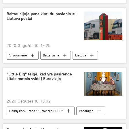
Visuomenė
Lietuva
Baltijos šalys
pasienis
Baltarusijoje panaikinti du pasienio su
Lietuva postai
2020 Gegužės 10, 19:25
Visuomenė
Baltarusija
Lietuva
pasienis
"Little Big" teigė, kad yra pasirengę
kitais metais vykti į Euroviziją
2020 Gegužės 10, 19:02
Dainų konkursas "Eurovizija 2020"
Pasaulyje
Little Big
Eurovizija
Dainų konkursas "Eurovizija 2021"