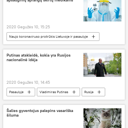
apsauginių aprangų skirtų medikams
2020 Gegužės 10, 15:25
Naujo koronaviruso protrūkis Lietuvoje ir pasaulyje
Visuomenė
koronavirusas
Kinija
Lietuva
Putinas atskleidė, kokia yra Rusijos
nacionalinė idėja
2020 Gegužės 10, 14:45
Pasaulyje
Vladimiras Putinas
Rusija
praeitis
istorija
Šalies gyventojus palepins vasariška
šiluma