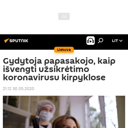
LIT
Lietuva
Gydytoja papasakojo, kaip
išvengti užsikrėtimo
koronavirusu kirpyklose
21:12 30.05.2020