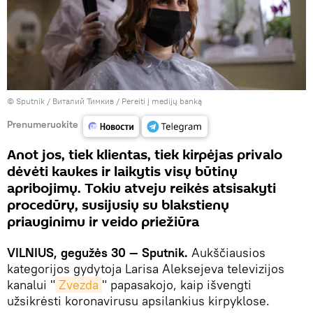
© Sputnik / Виталий Тимкив
/
Pereiti į medijų banką
Prenumeruokite
Anot jos, tiek klientas, tiek kirpėjas privalo
dėvėti kaukes ir laikytis visų būtinų
apribojimų. Tokiu atveju reikės atsisakyti
procedūrų, susijusių su blakstienų
priauginimu ir veido priežiūra
VILNIUS, gegužės 30 — Sputnik.
Aukščiausios
kategorijos gydytoja Larisa Aleksejeva televizijos
kanalui "
Zvezda
" papasakojo, kaip išvengti
užsikrėsti koronavirusu apsilankius kirpyklose.