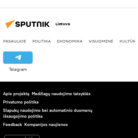
Lietuva
PASAULYJE
POLITIKA
EKONOMIKA
VISUOMENĖ
KULTŪR
Telegram
Apie projektą
Medžiagų naudojimo taisyklės
Privatumo politika
Slapukų naudojimo bei automatinio duomenų
išsaugojimo politika
Feedback
Kompanijos naujienos