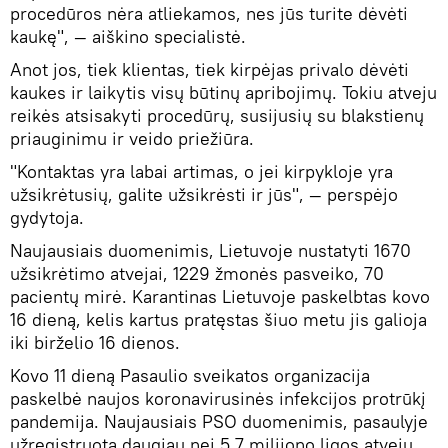
procedūros nėra atliekamos, nes jūs turite dėvėti
kaukę", — aiškino specialistė.
Anot jos, tiek klientas, tiek kirpėjas privalo dėvėti
kaukes ir laikytis visų būtinų apribojimų. Tokiu atveju
reikės atsisakyti procedūrų, susijusių su blakstienų
priauginimu ir veido priežiūra.
"Kontaktas yra labai artimas, o jei kirpykloje yra
užsikrėtusių, galite užsikrėsti ir jūs", — perspėjo
gydytoja.
Naujausiais duomenimis, Lietuvoje nustatyti 1670
užsikrėtimo atvejai, 1229 žmonės pasveiko, 70
pacientų mirė. Karantinas Lietuvoje paskelbtas kovo
16 dieną, kelis kartus pratęstas šiuo metu jis galioja
iki birželio 16 dienos.
Kovo 11 dieną Pasaulio sveikatos organizacija
paskelbė naujos koronavirusinės infekcijos protrūkį
pandemija. Naujausiais PSO duomenimis, pasaulyje
užregistruota daugiau nei 5,7 milijono ligos atvejų,