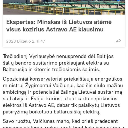
Ekspertas: Minskas iš Lietuvos atėmė
visus kozirius Astravo AE klausimu
2020 Birželio 2, 11:47
Trečiadienį Vyriausybė nenusprendė dėl Baltijos
šalių bendro susitarimo prekiaujant elektra su
Baltarusija ir kitomis trečiosiomis šalimis.
Opoziciniai konservatoriai priekaištauja energetikos
ministrui Žygimantui Vaičiūnui, kad šis siūlo mažiau
ambicingą ir potencialiai žalingą Lietuvai susitarimą
su Latvija ir Estija, kurios, užuot kartu nepirkusios
elektros iš Astravo AE, dabar tik palaikytų Lietuvos
pasiryžimą boikotuoti baltarusišką elektrą.
Savo ruožtu, Vaičiūnas mano, kad prieš pradedant
jėgainės statymą, reikia turėti bent kokį susitarimą ir