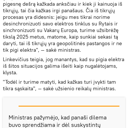
pigesnę dešrą kažkada anksčiau ir kiek ji kainuoja iš
tikrųjų, tai čia kažkas irgi panašaus. Čia iš tikrųjų
procesas yra didesnis: jeigu mes tikrai norime
desinchronizuoti savo elektros tinklus su Rytais ir
sinchronizuoti su Vakarų Europa, turime užsibrėžę
tikslą 2025 metus, matome, kaip sunkiai sekasi tą
daryti, tai iš tikrųjų yra geopolitinės pastangos ir ne
tik pigi elektra", — sakė ministras.
Linkevičius teigia, jog manantys, kad su pigia elektra
iš šitos situacijos galima išeiti kaip nugalėtojams,
klysta.
"Todėl ir turime matyti, kad kažkas turi įvykti tam
tikra sąskaita", — sakė užsienio reikalų ministras.
Ministras pažymėjo, kad panaši dilema
buvo sprendžiama ir dėl suskystintų