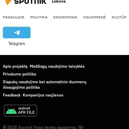
Lietuva
PASAULYJE
POLITIKA
EKONOMIKA
VISUOMENĖ
KULTŪR
Telegram
Apie projektą
Medžiagų naudojimo taisyklės
Privatumo politika
Slapukų naudojimo bei automatinio duomenų
išsaugojimo politika
Feedback
Kompanijos naujienos
© 2026 Sputnik Visos teisės saugomos. 18+