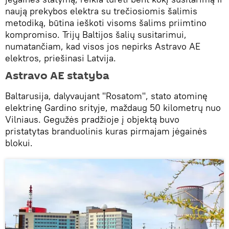
naują prekybos elektra su trečiosiomis šalimis
metodiką, būtina ieškoti visoms šalims priimtino
kompromiso. Trijų Baltijos šalių susitarimui,
numatančiam, kad visos jos nepirks Astravo AE
elektros, priešinasi Latvija.
Astravo AE statyba
Baltarusija, dalyvaujant "Rosatom", stato atominę
elektrinę Gardino srityje, maždaug 50 kilometrų nuo
Vilniaus. Gegužės pradžioje į objektą buvo
pristatytas branduolinis kuras pirmajam jėgainės
blokui.