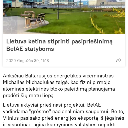
Lietuva ketina stiprinti pasipriešinimą
BelAE statyboms
2020 Gegužės 30, 11:18
Anksčiau Baltarusijos energetikos viceministras
Michailas Michadiukas teigė, kad fizinį pirmojo
atominės elektrinės bloko paleidimą planuojama
pradėti šių metų liepą.
Lietuva aktyviai priešinasi projektui, BelAE
vadindama "grėsme" nacionaliniam saugumui. Be to,
Vilnius pasisako prieš energijos eksportą iš jėgainės
ir visuotinai ragina kaimynines valstybes nepirkti