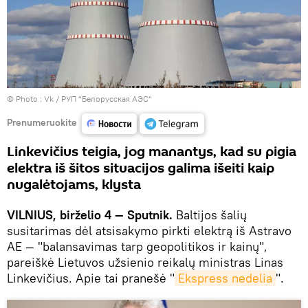
© Photo :
Vk / РУП "Белорусская АЭС"
Prenumeruokite
Linkevičius teigia, jog manantys, kad su pigia
elektra iš šitos situacijos galima išeiti kaip
nugalėtojams, klysta
VILNIUS, birželio 4 — Sputnik.
Baltijos šalių
susitarimas dėl atsisakymo pirkti elektrą iš Astravo
AE — "balansavimas tarp geopolitikos ir kainų",
pareiškė Lietuvos užsienio reikalų ministras Linas
Linkevičius. Apie tai pranešė "
Ekspress nedelia
".