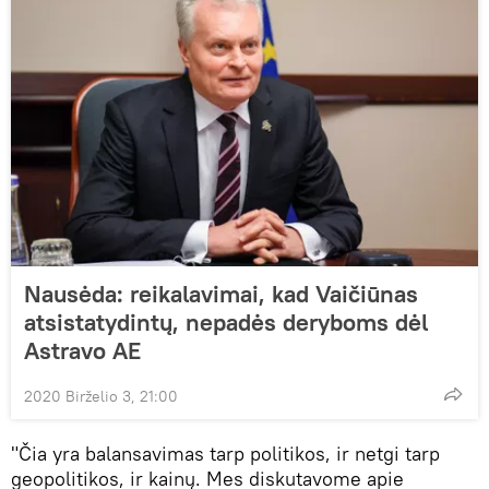
Nausėda: reikalavimai, kad Vaičiūnas
atsistatydintų, nepadės deryboms dėl
Astravo AE
2020 Birželio 3, 21:00
"Čia yra balansavimas tarp politikos, ir netgi tarp
geopolitikos, ir kainų. Mes diskutavome apie