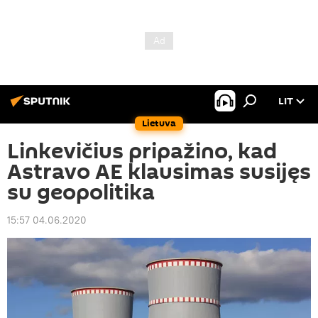
LIT
Lietuva
Linkevičius pripažino, kad
Astravo AE klausimas susijęs
su geopolitika
15:57 04.06.2020