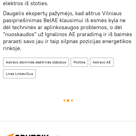
elektros iš stoties.
Daugelis ekspertų pažymėjo, kad aštrus Vilniaus
pasipriešinimas BelAE klausimui iš esmės kyla ne
dėl techninės ar aplinkosaugos problemos, o dėl
"nuoskaudos" už Ignalinos AE praradimą ir iš baimės
prarasti savo jau ir taip silpnas pozicijas energetikos
rinkoje.
Astravo atominės elektrinės statybos
Politika
Astravo AE
Linas Linkevičius