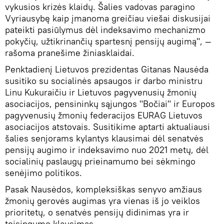
vykusios krizės klaidų. Šalies vadovas paragino
Vyriausybę kaip įmanoma greičiau viešai diskusijai
pateikti pasiūlymus dėl indeksavimo mechanizmo
pokyčių, užtikrinančių spartesnį pensijų augimą", —
rašoma pranešime žiniasklaidai.
Penktadienį Lietuvos prezidentas Gitanas Nausėda
susitiko su socialinės apsaugos ir darbo ministru
Linu Kukuraičiu ir Lietuvos pagyvenusių žmonių
asociacijos, pensininkų sąjungos "Bočiai" ir Europos
pagyvenusių žmonių federacijos EURAG Lietuvos
asociacijos atstovais. Susitikime aptarti aktualiausi
šalies senjorams kylantys klausimai dėl senatvės
pensijų augimo ir indeksavimo nuo 2021 metų, dėl
socialinių paslaugų prieinamumo bei sėkmingo
senėjimo politikos.
Pasak Nausėdos, kompleksiškas senyvo amžiaus
žmonių gerovės augimas yra vienas iš jo veiklos
prioritetų, o senatvės pensijų didinimas yra ir
teisingumo klausimas.