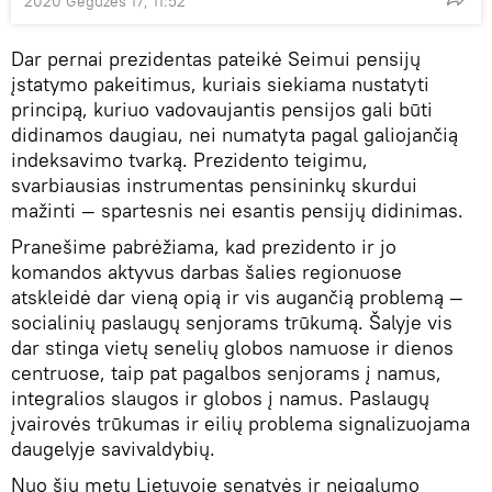
2020 Gegužės 17, 11:52
Dar pernai prezidentas pateikė Seimui pensijų
įstatymo pakeitimus, kuriais siekiama nustatyti
principą, kuriuo vadovaujantis pensijos gali būti
didinamos daugiau, nei numatyta pagal galiojančią
indeksavimo tvarką. Prezidento teigimu,
svarbiausias instrumentas pensininkų skurdui
mažinti — spartesnis nei esantis pensijų didinimas.
Pranešime pabrėžiama, kad prezidento ir jo
komandos aktyvus darbas šalies regionuose
atskleidė dar vieną opią ir vis augančią problemą —
socialinių paslaugų senjorams trūkumą. Šalyje vis
dar stinga vietų senelių globos namuose ir dienos
centruose, taip pat pagalbos senjorams į namus,
integralios slaugos ir globos į namus. Paslaugų
įvairovės trūkumas ir eilių problema signalizuojama
daugelyje savivaldybių.
Nuo šių metų Lietuvoje senatvės ir neįgalumo