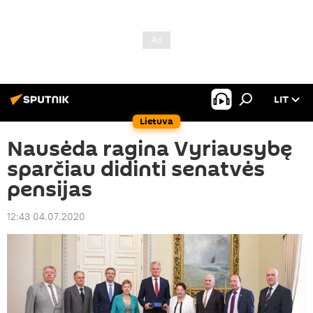
LIT
Lietuva
Nausėda ragina Vyriausybę
sparčiau didinti senatvės
pensijas
12:43 04.07.2020