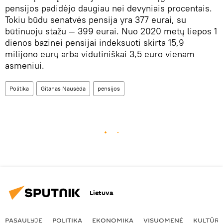
pensijos padidėjo daugiau nei devyniais procentais.
Tokiu būdu senatvės pensija yra 377 eurai, su
būtinuoju stažu — 399 eurai. Nuo 2020 metų liepos 1
dienos bazinei pensijai indeksuoti skirta 15,9
milijono eurų arba vidutiniškai 3,5 euro vienam
asmeniui.
Politika
Gitanas Nausėda
pensijos
Lietuva
PASAULYJE
POLITIKA
EKONOMIKA
VISUOMENĖ
KULTŪR