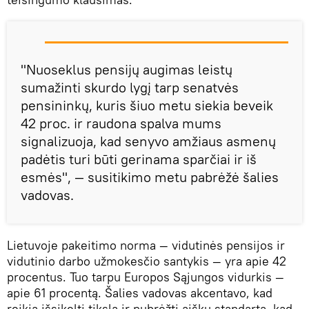
"Nuoseklus pensijų augimas leistų
sumažinti skurdo lygį tarp senatvės
pensininkų, kuris šiuo metu siekia beveik
42 proc. ir raudona spalva mums
signalizuoja, kad senyvo amžiaus asmenų
padėtis turi būti gerinama sparčiai ir iš
esmės", — susitikimo metu pabrėžė šalies
vadovas.
Lietuvoje pakeitimo norma — vidutinės pensijos ir
vidutinio darbo užmokesčio santykis — yra apie 42
procentus. Tuo tarpu Europos Sąjungos vidurkis —
apie 61 procentą. Šalies vadovas akcentavo, kad
reikia išsikelti tikslą ir nubrėžti aiškų standartą, kad