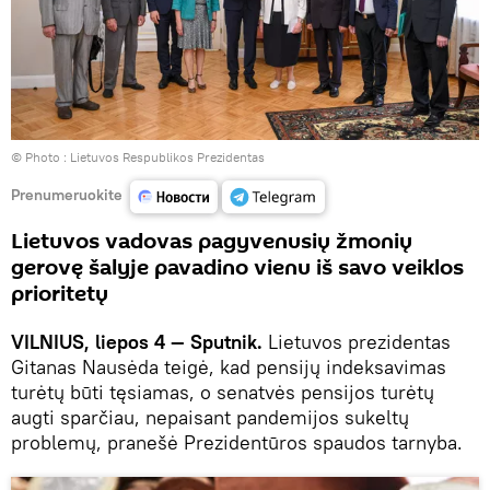
© Photo :
Lietuvos Respublikos Prezidentas
Prenumeruokite
Lietuvos vadovas pagyvenusių žmonių
gerovę šalyje pavadino vienu iš savo veiklos
prioritetų
VILNIUS, liepos 4 — Sputnik.
Lietuvos prezidentas
Gitanas Nausėda teigė, kad pensijų indeksavimas
turėtų būti tęsiamas, o senatvės pensijos turėtų
augti sparčiau, nepaisant pandemijos sukeltų
problemų, pranešė Prezidentūros spaudos tarnyba.