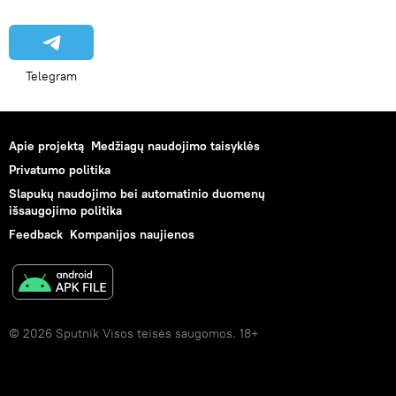
Telegram
Apie projektą
Medžiagų naudojimo taisyklės
Privatumo politika
Slapukų naudojimo bei automatinio duomenų
išsaugojimo politika
Feedback
Kompanijos naujienos
© 2026 Sputnik Visos teisės saugomos. 18+