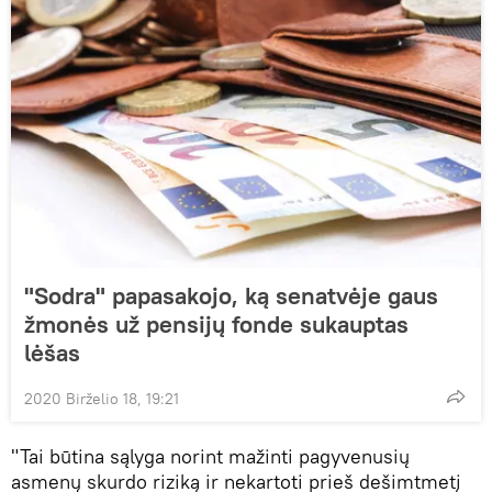
"Sodra" papasakojo, ką senatvėje gaus
žmonės už pensijų fonde sukauptas
lėšas
2020 Birželio 18, 19:21
"Tai būtina sąlyga norint mažinti pagyvenusių
asmenų skurdo riziką ir nekartoti prieš dešimtmetį