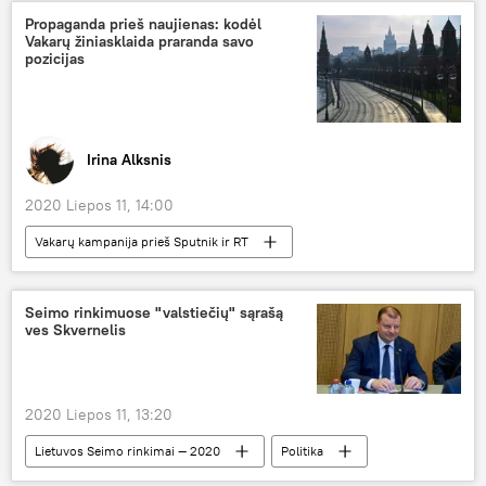
Propaganda prieš naujienas: kodėl
Vakarų žiniasklaida praranda savo
pozicijas
Irina Alksnis
2020 Liepos 11, 14:00
Vakarų kampanija prieš Sputnik ir RT
Kolumnistas
Analitika
Rusija
JAV
Kinija
žiniasklaida
Seimo rinkimuose "valstiečių" sąrašą
ves Skvernelis
propaganda
koronavirusas
2020 Liepos 11, 13:20
Lietuvos Seimo rinkimai — 2020
Politika