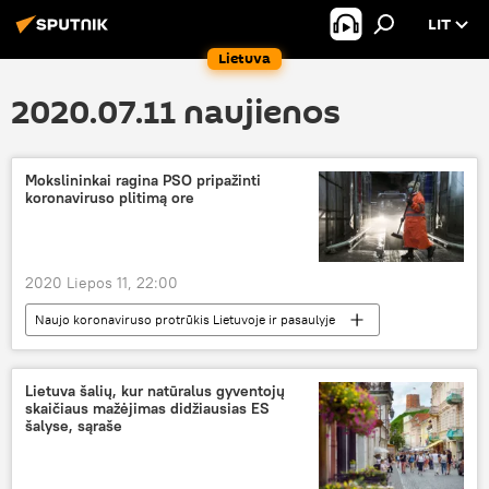
LIT
Lietuva
2020.07.11 naujienos
Mokslininkai ragina PSO pripažinti
koronaviruso plitimą ore
2020 Liepos 11, 22:00
Naujo koronaviruso protrūkis Lietuvoje ir pasaulyje
Pasaulyje
koronavirusas
mokslininkai
Lietuva šalių, kur natūralus gyventojų
skaičiaus mažėjimas didžiausias ES
Pasaulio sveikatos organizacija (PSO)
šalyse, sąraše