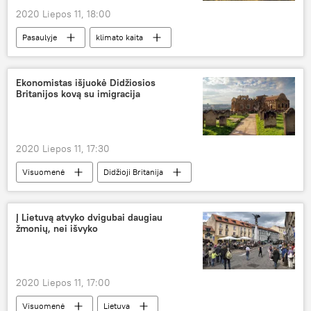
2020 Liepos 11, 18:00
Pasaulyje
klimato kaita
Ekonomistas išjuokė Didžiosios
Britanijos kovą su imigracija
2020 Liepos 11, 17:30
Visuomenė
Didžioji Britanija
imigracija
Į Lietuvą atvyko dvigubai daugiau
žmonių, nei išvyko
2020 Liepos 11, 17:00
Visuomenė
Lietuva