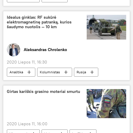
Statistikos departamentas
gyventojai
Idealus ginklas: RF sukūrė
elektromagnetinę patranką, kurios
šaudymo nuotolis — 10 km
Aleksandras Chrolenko
2020 Liepos 11, 16:30
Analitika
Kolumnistas
Rusija
ginklai
karinė technika
Girtas kariškis grasino moteriai smurtu
2020 Liepos 11, 16:00