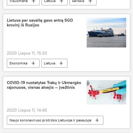
Visuomenė
Lietuva
kariškis
smurtas
Lietuva per savaitę gavo antrą SGD
krovinį iš Rusijos
2020 Liepos 11, 15:20
Ekonomika
Lietuva
Klaipėdos suskystintų gamtinių dujų (SGD) terminalas
Rusija
COVID-19 nustatytas Trakų ir Ukmergės
rajonuose, vienas atvejis — įvežtinis
2020 Liepos 11, 14:40
Naujo koronaviruso protrūkis Lietuvoje ir pasaulyje
Visuomenė
Lietuva
koronavirusas