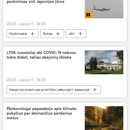
perėmimas virš Japonijos jūros
2020 Liepos 11, 18:40
Multimedia
Rusija
JAV
lėktuvas
naikintuvai
LTOK nuostoliai dėl COVID-19 nebuvo
tokie dideli, tačiau abejonių išlieka
2020 Liepos 11, 18:20
Naujo koronaviruso protrūkis Lietuvoje ir pasaulyje
Visuomenė
koronavirusas
biudžetas
Meteorologai papasakojo apie klimato
pokyčius per ateinančius penkerius
metus