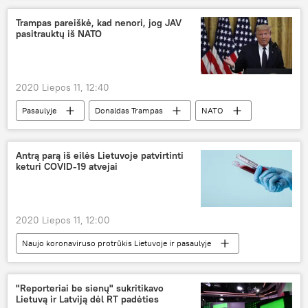
Trampas pareiškė, kad nenori, jog JAV
pasitrauktų iš NATO
2020 Liepos 11, 12:40
Pasaulyje
Donaldas Trampas
NATO
JAV
Antrą parą iš eilės Lietuvoje patvirtinti
keturi COVID-19 atvejai
2020 Liepos 11, 12:00
Naujo koronaviruso protrūkis Lietuvoje ir pasaulyje
Visuomenė
Lietuva
koronavirusas
"Reporteriai be sienų" sukritikavo
Lietuvą ir Latviją dėl RT padėties