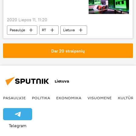
2020 Liepos 11, 11:20
Pasaulyje
RT
Lietuva
Latvija
Rusija
Dar 20 straipsnių
Lietuva
PASAULYJE
POLITIKA
EKONOMIKA
VISUOMENĖ
KULTŪR
Telegram