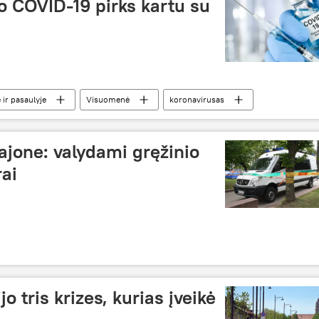
o COVID-19 pirks kartu su
 ir pasaulyje
Visuomenė
koronavirusas
S
saulyje: iššūkiai ir pažanga
ajone: valydami gręžinio
rai
o tris krizes, kurias įveikė