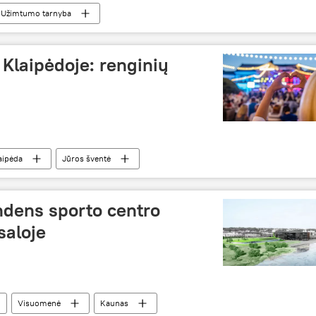
Užimtumo tarnyba
Klaipėdoje: renginių
aipėda
Jūros šventė
dens sporto centro
saloje
Visuomenė
Kaunas