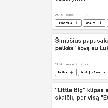
2020 Liepos 21, 21:49
Ekonomika
Ignalina
Ignalinos atominės elektrinės uždarym
Šimašius papasako
pelkės" kovą su Lu
2020 Liepos 21, 21:22
Politika
Remigijus Šimašius
"Little Big" klipas
skaičių per visą "Eu