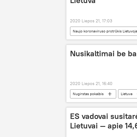
Lietuva
2020 Liepos 21, 17:03
Naujo koronaviruso protrūkis Lietuvoje
koronavirusas
Lietuva
Nusikaltimai be b
2020 Liepos 21, 16:40
Nugirstas pokalbis
Lietuva
ES vadovai susitar
Lietuvai — apie 14