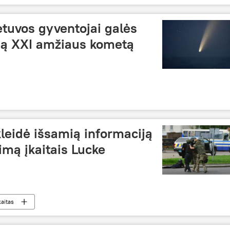
s
tuvos gyventojai galės
ią XXI amžiaus kometą
leidė išsamią informaciją
mą įkaitais Lucke
kaitas