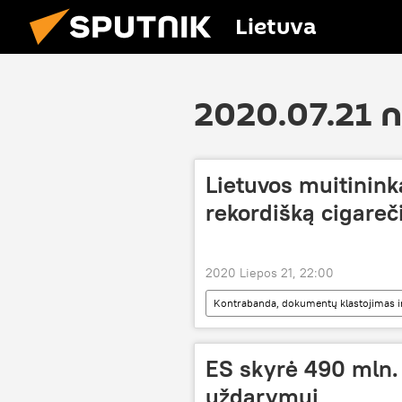
Lietuva
2020.07.21 
Lietuvos muitinink
rekordišką cigareč
2020 Liepos 21, 22:00
Kontrabanda, dokumentų klastojimas ir k
kontrabanda
cigarečių kontr
ES skyrė 490 mln.
uždarymui