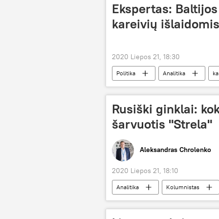
Ekspertas: Baltijos
kareivių išlaidomi
2020 Liepos 21, 18:30
Politika
Analitika
ka
Rusiški ginklai: kok
šarvuotis "Strela"
Aleksandras Chrolenko
2020 Liepos 21, 18:10
Analitika
Kolumnistas