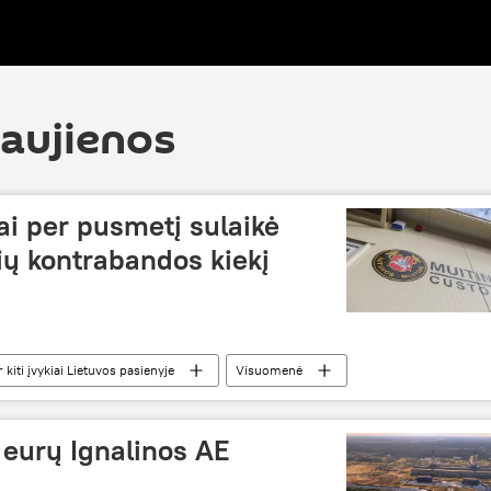
naujienos
ai per pusmetį sulaikė
ių kontrabandos kiekį
iti įvykiai Lietuvos pasienyje
Visuomenė
abanda
Lietuvos muitinė
 eurų Ignalinos AE