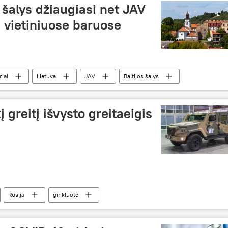
 šalys džiaugiasi net JAV
s vietiniuose baruose
riai
Lietuva
JAV
Baltijos šalys
į greitį išvysto greitaeigis
Rusija
ginkluotė