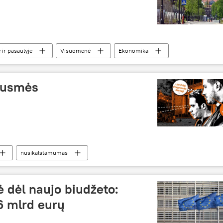
 ir pasaulyje
Visuomenė
Ekonomika
ausmės
nusikalstamumas
ė dėl naujo biudžeto:
,6 mlrd eurų