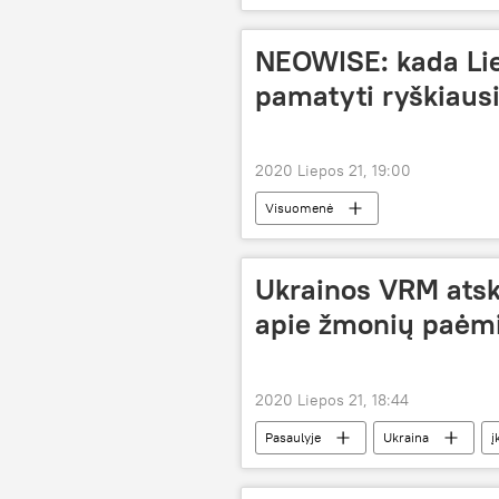
daugiafunkcinis vandens sporto centra
NEOWISE: kada Lie
pamatyti ryškiaus
2020 Liepos 21, 19:00
Visuomenė
Ukrainos VRM atsk
apie žmonių paėmi
2020 Liepos 21, 18:44
Pasaulyje
Ukraina
į