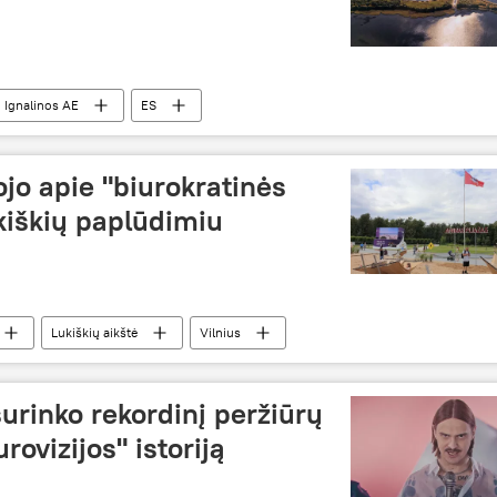
Ignalinos AE
ES
as
jo apie "biurokratinės
kiškių paplūdimiu
Lukiškių aikštė
Vilnius
 surinko rekordinį peržiūrų
rovizijos" istoriją