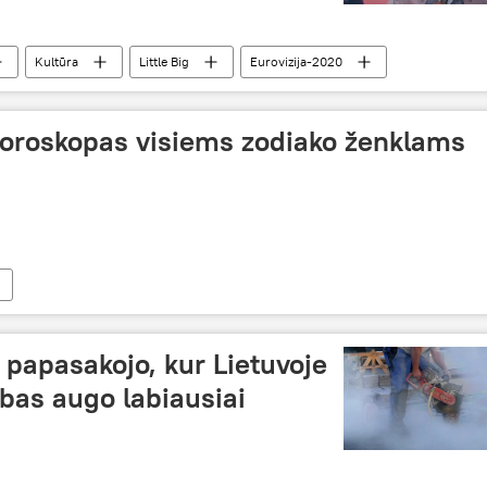
Kultūra
Little Big
Eurovizija-2020
horoskopas visiems zodiako ženklams
papasakojo, kur Lietuvoje
bas augo labiausiai