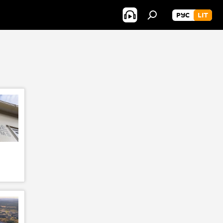
РУС
LIT