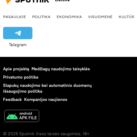
PASAULYJE
POLITIKA
EKONOMIKA
VISUOMENĖ
KULTŪR
Telegram
Apie projektą
Medžiagų naudojimo taisyklės
Privatumo politika
Slapukų naudojimo bei automatinio duomenų
išsaugojimo politika
Feedback
Kompanijos naujienos
© 2026 Sputnik Visos teisės saugomos. 18+