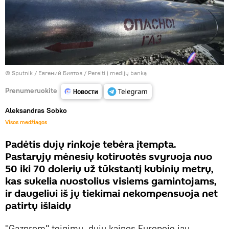
© Sputnik / Евгений Биятов
/
Pereiti į medijų banką
Prenumeruokite
Aleksandras Sobko
Visos medžiagos
Padėtis dujų rinkoje tebėra įtempta.
Pastarųjų mėnesių kotiruotės svyruoja nuo
50 iki 70 dolerių už tūkstantį kubinių metrų,
kas sukelia nuostolius visiems gamintojams,
ir daugeliui iš jų tiekimai nekompensuoja net
patirtų išlaidų
"Gazprom" teigimu, dujų kainos Europoje jau