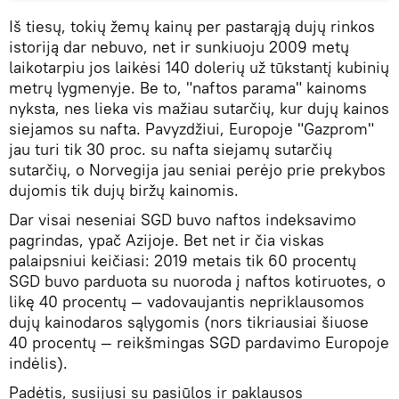
Iš tiesų, tokių žemų kainų per pastarąją dujų rinkos
istoriją dar nebuvo, net ir sunkiuoju 2009 metų
laikotarpiu jos laikėsi 140 dolerių už tūkstantį kubinių
metrų lygmenyje. Be to, "naftos parama" kainoms
nyksta, nes lieka vis mažiau sutarčių, kur dujų kainos
siejamos su nafta. Pavyzdžiui, Europoje "Gazprom"
jau turi tik 30 proc. su nafta siejamų sutarčių
sutarčių, o Norvegija jau seniai perėjo prie prekybos
dujomis tik dujų biržų kainomis.
Dar visai neseniai SGD buvo naftos indeksavimo
pagrindas, ypač Azijoje. Bet net ir čia viskas
palaipsniui keičiasi: 2019 metais tik 60 procentų
SGD buvo parduota su nuoroda į naftos kotiruotes, o
likę 40 procentų — vadovaujantis nepriklausomos
dujų kainodaros sąlygomis (nors tikriausiai šiuose
40 procentų — reikšmingas SGD pardavimo Europoje
indėlis).
Padėtis, susijusi su pasiūlos ir paklausos