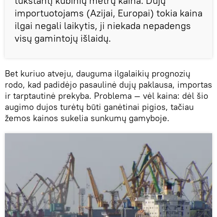
tūkstantį kubinių metrų kaina. Dujų
importuotojams (Azijai, Europai) tokia kaina
ilgai negali laikytis, ji niekada nepadengs
visų gamintojų išlaidų.
Bet kuriuo atveju, dauguma ilgalaikių prognozių
rodo, kad padidėjo pasaulinė dujų paklausa, importas
ir tarptautinė prekyba. Problema — vėl kaina: dėl šio
augimo dujos turėtų būti ganėtinai pigios, tačiau
žemos kainos sukelia sunkumų gamyboje.