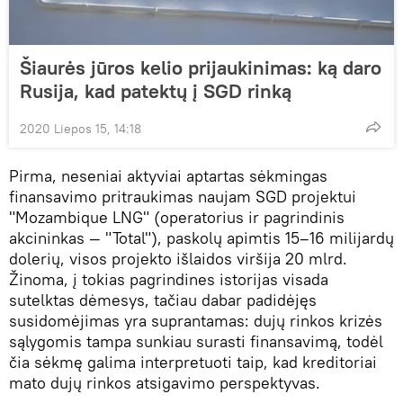
Šiaurės jūros kelio prijaukinimas: ką daro
Rusija, kad patektų į SGD rinką
2020 Liepos 15, 14:18
Pirma, neseniai aktyviai aptartas sėkmingas
finansavimo pritraukimas naujam SGD projektui
"Mozambique LNG" (operatorius ir pagrindinis
akcininkas — "Total"), paskolų apimtis 15–16 milijardų
dolerių, visos projekto išlaidos viršija 20 mlrd.
Žinoma, į tokias pagrindines istorijas visada
sutelktas dėmesys, tačiau dabar padidėjęs
susidomėjimas yra suprantamas: dujų rinkos krizės
sąlygomis tampa sunkiau surasti finansavimą, todėl
čia sėkmę galima interpretuoti taip, kad kreditoriai
mato dujų rinkos atsigavimo perspektyvas.