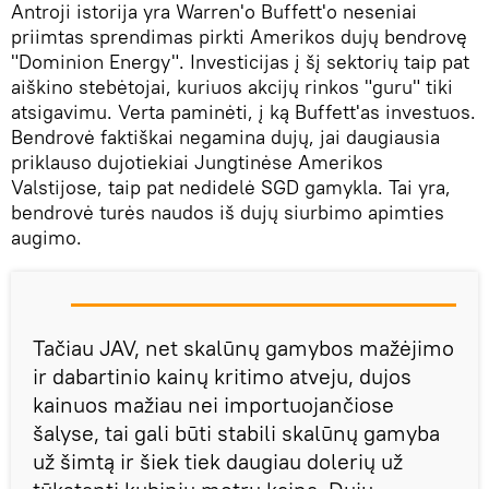
Antroji istorija yra Warren'o Buffett'o neseniai
priimtas sprendimas pirkti Amerikos dujų bendrovę
"Dominion Energy". Investicijas į šį sektorių taip pat
aiškino stebėtojai, kuriuos akcijų rinkos "guru" tiki
atsigavimu. Verta paminėti, į ką Buffett'as investuos.
Bendrovė faktiškai negamina dujų, jai daugiausia
priklauso dujotiekiai Jungtinėse Amerikos
Valstijose, taip pat nedidelė SGD gamykla. Tai yra,
bendrovė turės naudos iš dujų siurbimo apimties
augimo.
Tačiau JAV, net skalūnų gamybos mažėjimo
ir dabartinio kainų kritimo atveju, dujos
kainuos mažiau nei importuojančiose
šalyse, tai gali būti stabili skalūnų gamyba
už šimtą ir šiek tiek daugiau dolerių už