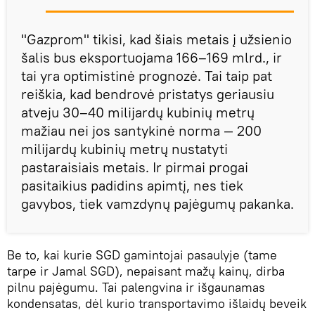
"Gazprom" tikisi, kad šiais metais į užsienio
šalis bus eksportuojama 166–169 mlrd., ir
tai yra optimistinė prognozė. Tai taip pat
reiškia, kad bendrovė pristatys geriausiu
atveju 30–40 milijardų kubinių metrų
mažiau nei jos santykinė norma — 200
milijardų kubinių metrų nustatyti
pastaraisiais metais. Ir pirmai progai
pasitaikius padidins apimtį, nes tiek
gavybos, tiek vamzdynų pajėgumų pakanka.
Be to, kai kurie SGD gamintojai pasaulyje (tame
tarpe ir Jamal SGD), nepaisant mažų kainų, dirba
pilnu pajėgumu. Tai palengvina ir išgaunamas
kondensatas, dėl kurio transportavimo išlaidų beveik