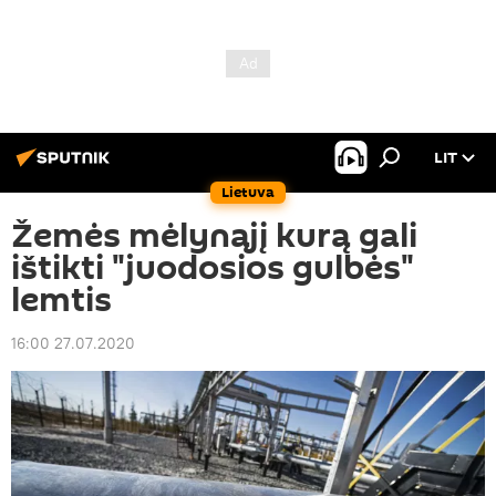
LIT
Lietuva
Žemės mėlynąjį kurą gali
ištikti "juodosios gulbės"
lemtis
16:00 27.07.2020