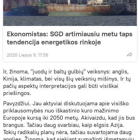
Ekonomistas: SGD artimiausiu metu taps
tendencija energetikos rinkoje
2020 Liepos 9, 17:56
Ir, žinoma, "juodų ir baltų gulbių" veiksnys: anglis,
Kinija, klimatas, bei visų šių veiksnių mišinys. Ir tų
pačių aspektų interpretacijos gali būti visiškai
priešingos.
Pavyzdžiui. Jau aktyviai diskutuojama apie visiško
priklausomybės nuo iškastinio kuro mažinimo
Europoje kursą iki 2050 metų. Akivaizdu, kad jis bus
brangus. Tačiau daug svarbiau, kaip elgsis Azija.
Tokių radikalių planų nėra, tačiau suvartojama daug
anglies. Žinoma, kad siekiant sumažinti išmetamųjų