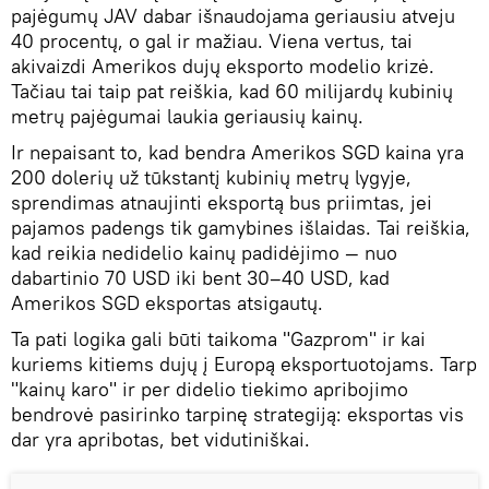
pajėgumų JAV dabar išnaudojama geriausiu atveju
40 procentų, o gal ir mažiau. Viena vertus, tai
akivaizdi Amerikos dujų eksporto modelio krizė.
Tačiau tai taip pat reiškia, kad 60 milijardų kubinių
metrų pajėgumai laukia geriausių kainų.
Ir nepaisant to, kad bendra Amerikos SGD kaina yra
200 dolerių už tūkstantį kubinių metrų lygyje,
sprendimas atnaujinti eksportą bus priimtas, jei
pajamos padengs tik gamybines išlaidas. Tai reiškia,
kad reikia nedidelio kainų padidėjimo — nuo
dabartinio 70 USD iki bent 30–40 USD, kad
Amerikos SGD eksportas atsigautų.
Ta pati logika gali būti taikoma "Gazprom" ir kai
kuriems kitiems dujų į Europą eksportuotojams. Tarp
"kainų karo" ir per didelio tiekimo apribojimo
bendrovė pasirinko tarpinę strategiją: eksportas vis
dar yra apribotas, bet vidutiniškai.