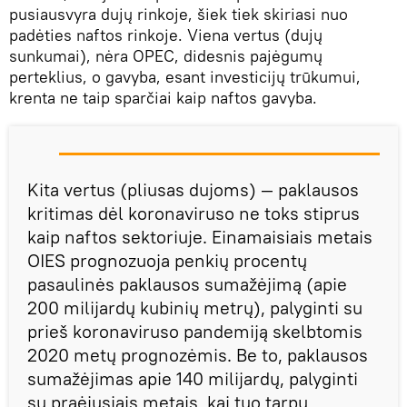
pusiausvyra dujų rinkoje, šiek tiek skiriasi nuo
padėties naftos rinkoje. Viena vertus (dujų
sunkumai), nėra OPEC, didesnis pajėgumų
perteklius, o gavyba, esant investicijų trūkumui,
krenta ne taip sparčiai kaip naftos gavyba.
Kita vertus (pliusas dujoms) — paklausos
kritimas dėl koronaviruso ne toks stiprus
kaip naftos sektoriuje. Einamaisiais metais
OIES prognozuoja penkių procentų
pasaulinės paklausos sumažėjimą (apie
200 milijardų kubinių metrų), palyginti su
prieš koronaviruso pandemiją skelbtomis
2020 metų prognozėmis. Be to, paklausos
sumažėjimas apie 140 milijardų, palyginti
su praėjusiais metais, kai tuo tarpu