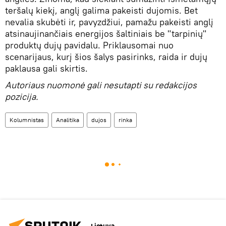
teršalų kiekį, anglį galima pakeisti dujomis. Bet
nevalia skubėti ir, pavyzdžiui, pamažu pakeisti anglį
atsinaujinančiais energijos šaltiniais be "tarpinių"
produktų dujų pavidalu. Priklausomai nuo
scenarijaus, kurį šios šalys pasirinks, raida ir dujų
paklausa gali skirtis.
Autoriaus nuomonė gali nesutapti su redakcijos
pozicija.
Kolumnistas
Analitika
dujos
rinka
Lietuva