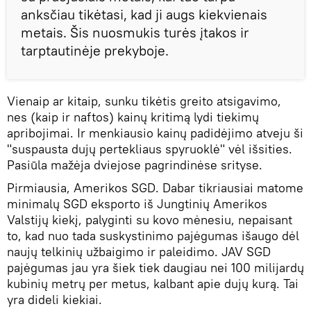
anksčiau tikėtasi, kad ji augs kiekvienais
metais. Šis nuosmukis turės įtakos ir
tarptautinėje prekyboje.
Vienaip ar kitaip, sunku tikėtis greito atsigavimo,
nes (kaip ir naftos) kainų kritimą lydi tiekimų
apribojimai. Ir menkiausio kainų padidėjimo atveju ši
"suspausta dujų pertekliaus spyruoklė" vėl išsities.
Pasiūla mažėja dviejose pagrindinėse srityse.
Pirmiausia, Amerikos SGD. Dabar tikriausiai matome
minimalų SGD eksporto iš Jungtinių Amerikos
Valstijų kiekį, palyginti su kovo mėnesiu, nepaisant
to, kad nuo tada suskystinimo pajėgumas išaugo dėl
naujų telkinių užbaigimo ir paleidimo. JAV SGD
pajėgumas jau yra šiek tiek daugiau nei 100 milijardų
kubinių metrų per metus, kalbant apie dujų kurą. Tai
yra dideli kiekiai.