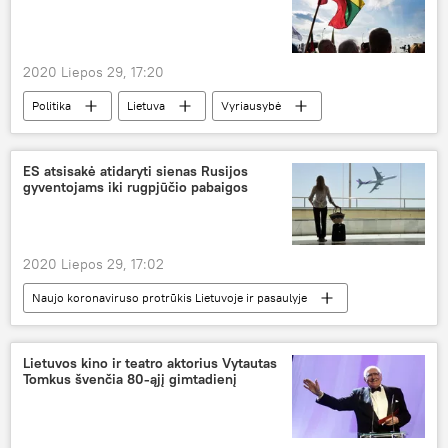
2020 Liepos 29, 17:20
Politika
Lietuva
Vyriausybė
Sausio 13-oji
šventė
ES atsisakė atidaryti sienas Rusijos
gyventojams iki rugpjūčio pabaigos
2020 Liepos 29, 17:02
Naujo koronaviruso protrūkis Lietuvoje ir pasaulyje
Visuomenė
Lietuvos kino ir teatro aktorius Vytautas
Tomkus švenčia 80-ąjį gimtadienį