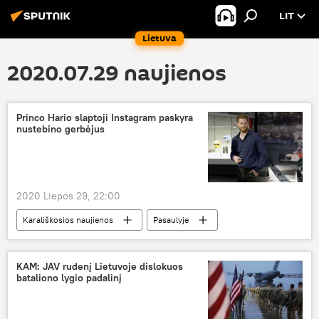
LIT
Lietuva
2020.07.29 naujienos
Princo Hario slaptoji Instagram paskyra
nustebino gerbėjus
2020 Liepos 29, 22:00
Karališkosios naujienos
Pasaulyje
Princas Haris
karališkoji šeima
KAM: JAV rudenį Lietuvoje dislokuos
bataliono lygio padalinį