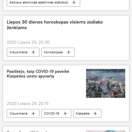
Astravo atominės elektrinės statybos
Ekonomika
Analitika
Lietuva
Baltarusija
Astravo atominė elektrinė (AE)
Liepos 30 dienos horoskopas visiems zodiako
ženklams
2020 Liepos 29, 20:30
Visuomenė
horoskopas
Paaiškėjo, kaip COVID-19 paveikė
Klaipėdos uosto apyvartą
2020 Liepos 29, 20:15
Visuomenė
COVID-19
Klaipėda
Klaipėdos uostas