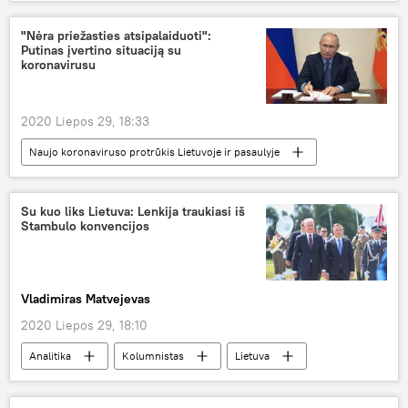
Metų netektys — 2020
"Nėra priežasties atsipalaiduoti":
Putinas įvertino situaciją su
koronavirusu
2020 Liepos 29, 18:33
Naujo koronaviruso protrūkis Lietuvoje ir pasaulyje
Pasaulyje
Vladimiras Putinas
Rusija
koronavirusas
Su kuo liks Lietuva: Lenkija traukiasi iš
Stambulo konvencijos
Vladimiras Matvejevas
2020 Liepos 29, 18:10
Analitika
Kolumnistas
Lietuva