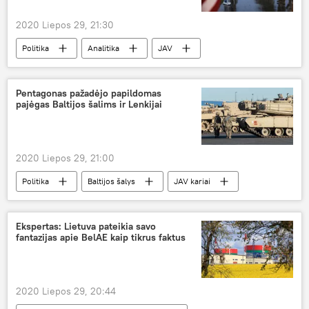
2020 Liepos 29, 21:30
Politika
Analitika
JAV
Lietuva
kariai
Pentagonas pažadėjo papildomas
pajėgas Baltijos šalims ir Lenkijai
2020 Liepos 29, 21:00
Politika
Baltijos šalys
JAV kariai
JAV
Lenkija
NATO
Pentagonas
Ekspertas: Lietuva pateikia savo
fantazijas apie BelAE kaip tikrus faktus
2020 Liepos 29, 20:44