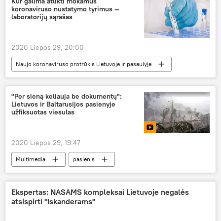
Kur galima atlikti mokamus
koronaviruso nustatymo tyrimus —
laboratorijų sąrašas
2020 Liepos 29, 20:00
Naujo koronaviruso protrūkis Lietuvoje ir pasaulyje
Visuomenė
"Per sieną keliauja be dokumentų":
Lietuvos ir Baltarusijos pasienyje
užfiksuotas viesulas
2020 Liepos 29, 19:47
Multimedia
pasienis
Valstybės sienos apsaugos tarnyba (VSAT)
vėjas
orai
Ekspertas: NASAMS kompleksai Lietuvoje negalės
atsispirti "Iskanderams"