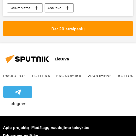
Kolumnistas
Analitika
Tėvynės sąjunga-Lietuvos krikščionys demokratai (TS-LKD)
konservatoriai
Vytautas Landsbergis
Dar 20 straipsnių
Gitanas Nausėda
Lietuva
PASAULYJE
POLITIKA
EKONOMIKA
VISUOMENĖ
KULTŪR
Telegram
Apie projektą
Medžiagų naudojimo taisyklės
Privatumo politika