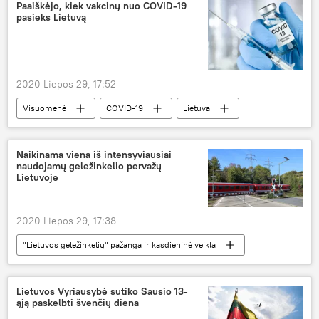
Paaiškėjo, kiek vakcinų nuo COVID-19
pasieks Lietuvą
2020 Liepos 29, 17:52
Visuomenė
COVID-19
Lietuva
Naujo koronaviruso protrūkis Lietuvoje ir pasaulyje
Vakcinacija nuo COVID-19 Lietuvoje ir pasaulyje: iššūkiai ir pažanga
Naikinama viena iš intensyviausiai
naudojamų geležinkelio pervažų
Lietuvoje
2020 Liepos 29, 17:38
"Lietuvos geležinkelių" pažanga ir kasdieninė veikla
Visuomenė
geležinkelio pervaža
Vievis
Lietuvos Vyriausybė sutiko Sausio 13-
ąją paskelbti švenčių diena