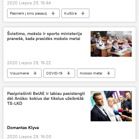
2020 Liepos 29, 16:44
Pasinerk į kino pasaulį
Kultūra
Vytautas Tomkus
aktorius
Lietuva
Švietimo, mokslo ir sporto ministerija
pranešė, kada prasidės mokslo metai
2020 Liepos 29, 16:22
Visuomenė
COVID-19
mokslo metai
Švietimas Lietuvoje
Pasipriešinti BelAE ir labiau pasistengti
dėl Anūko: kokius dar tikslus užsibrėžė
TS-LKD
Domantas Klyva
2020 Liepos 29, 16:00