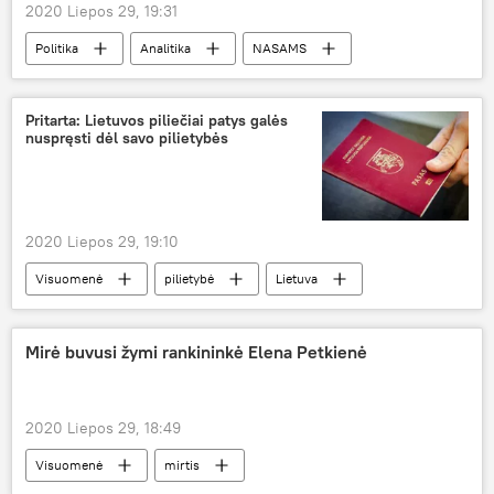
2020 Liepos 29, 19:31
Politika
Analitika
NASAMS
Rusija
Lietuva
Iskander
Pritarta: Lietuvos piliečiai patys galės
nuspręsti dėl savo pilietybės
2020 Liepos 29, 19:10
Visuomenė
pilietybė
Lietuva
Mirė buvusi žymi rankininkė Elena Petkienė
2020 Liepos 29, 18:49
Visuomenė
mirtis