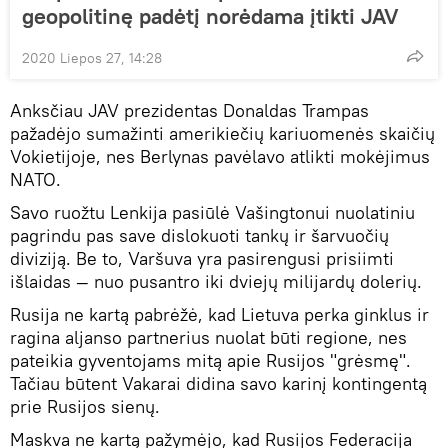
geopolitinę padėtį norėdama įtikti JAV
2020 Liepos 27, 14:28
Anksčiau JAV prezidentas Donaldas Trampas
pažadėjo sumažinti amerikiečių kariuomenės skaičių
Vokietijoje, nes Berlynas pavėlavo atlikti mokėjimus
NATO.
Savo ruožtu Lenkija pasiūlė Vašingtonui nuolatiniu
pagrindu pas save dislokuoti tankų ir šarvuočių
diviziją. Be to, Varšuva yra pasirengusi prisiimti
išlaidas — nuo pusantro iki dviejų milijardų dolerių.
Rusija ne kartą pabrėžė, kad Lietuva perka ginklus ir
ragina aljanso partnerius nuolat būti regione, nes
pateikia gyventojams mitą apie Rusijos "grėsmę".
Tačiau būtent Vakarai didina savo karinį kontingentą
prie Rusijos sienų.
Maskva ne kartą pažymėjo, kad Rusijos Federacija