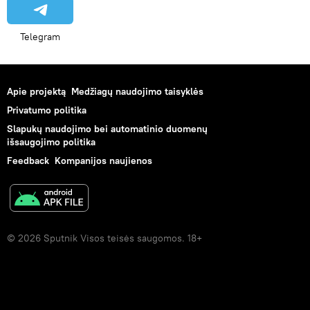
Telegram
Apie projektą
Medžiagų naudojimo taisyklės
Privatumo politika
Slapukų naudojimo bei automatinio duomenų
išsaugojimo politika
Feedback
Kompanijos naujienos
© 2026 Sputnik Visos teisės saugomos. 18+