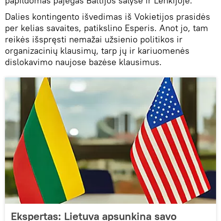
papildomas pajėgas Baltijos šalyse ir Lenkijoje.
Dalies kontingento išvedimas iš Vokietijos prasidės
per kelias savaites, patikslino Esperis. Anot jo, tam
reikės išspręsti nemažai užsienio politikos ir
organizacinių klausimų, tarp jų ir kariuomenės
dislokavimo naujose bazėse klausimus.
Ekspertas: Lietuva apsunkina savo