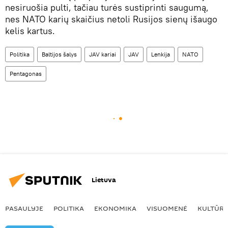
nesiruošia pulti, tačiau turės sustiprinti saugumą,
nes NATO karių skaičius netoli Rusijos sienų išaugo
kelis kartus.
Politika
Baltijos šalys
JAV kariai
JAV
Lenkija
NATO
Pentagonas
Lietuva
PASAULYJE
POLITIKA
EKONOMIKA
VISUOMENĖ
KULTŪR