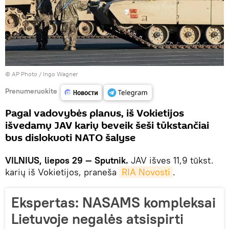
© AP Photo / Ingo Wagner
Prenumeruokite
Pagal vadovybės planus, iš Vokietijos
išvedamų JAV karių beveik šeši tūkstančiai
bus dislokuoti NATO šalyse
VILNIUS, liepos 29 — Sputnik.
JAV išves 11,9 tūkst.
karių iš Vokietijos, praneša
RIA Novosti
.
Ekspertas: NASAMS kompleksai
Lietuvoje negalės atsispirti