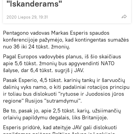
"Iskanderams"
2020 Liepos 29, 19:31
Pentagono vadovas Markas Esperis spaudos
konferencijoje pažymėjo, kad kontingentas sumažės
nuo 36 iki 24 tūkst. žmonių.
Pagal Europos vadovybės planus, iš šio skaičiaus
apie 5,6 tūkst. žmonių bus apgyvendinti NATO
šalyse, dar 6,4 tūkst. sugrįš į JAV.
Pasak Esperio, 4,5 tūkst. karinių tankų ir šarvuočių
dalinių vyks namo, o kiti padaliniai rotacijos principu
ir toliau bus dislokuoti "rytuose ir Juodosios jūros
regione" Rusijos "sutramdymui".
Be to, pasak jo, apie 2,5 tūkst. karių, užsiimančių
orlaivių papildymu degalais, liks Britanijoje.
Esperis pridūrė, kad ateityje JAV gali dislokuoti