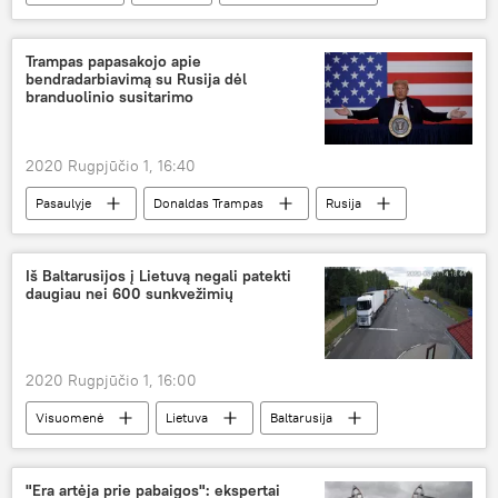
Trampas papasakojo apie
bendradarbiavimą su Rusija dėl
branduolinio susitarimo
2020 Rugpjūčio 1, 16:40
Pasaulyje
Donaldas Trampas
Rusija
susitarimas
Iš Baltarusijos į Lietuvą negali patekti
daugiau nei 600 sunkvežimių
2020 Rugpjūčio 1, 16:00
Visuomenė
Lietuva
Baltarusija
sunkvežimis
pasienis
"Era artėja prie pabaigos": ekspertai