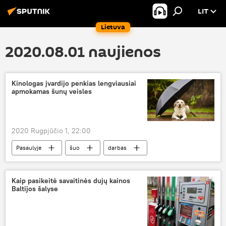
LIT
Lietuva
2020.08.01 naujienos
Kinologas įvardijo penkias lengviausiai
apmokamas šunų veisles
2020 Rugpjūčio 1, 22:00
Pasaulyje
šuo
darbas
kinologai
Kaip pasikeitė savaitinės dujų kainos
Baltijos šalyse