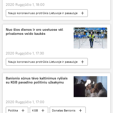
2020 Rugpjūčio 1, 18:00
Naujo koronaviruso protrūkis Lietuvoje ir pasaulyje
Multimedia
Lietuva
SĮ "Susisiekimo paslaugos"
Nuo šios dienos ir oro uostuose vėl
privalomos veido kaukės
viešasis transportas
kaukės
koronavirusas
2020 Rugpjūčio 1, 17:30
Naujo koronaviruso protrūkis Lietuvoje ir pasaulyje
Visuomenė
Banionio sūnus tėvo kaltinimus ryšiais
su KGB pavadino politiniu užsakymu
2020 Rugpjūčio 1, 17:00
Politika
KGB
Donatas Banionis