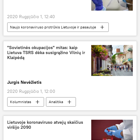
2020 Rugpjūčio 1, 12:40
Naujo koronaviruso protrūkis Lietuvoje ir pasaulyje
Visuomenė
Lietuva
Nacionalinis visuomenės sveikatos centras (NVSC)
"Sovietinės okupacijos" mitas: kaip
Lietuva TSRS dėka susigrąžino Vilnių ir
koronavirusas
Klaipėdą
Jurgis Nevėžietis
2020 Rugpjūčio 1, 12:00
Kolumnistas
Analitika
"sovietinė okupacija"
Lietuva
TSRS
Lietuvos TSR
Rusija
Lietuvoje koronaviruso atvejų skaičius
viršijo 2090
Vladimiras Putinas