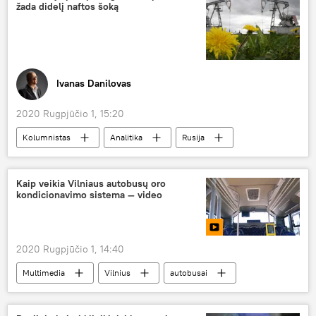
žada didelį naftos šoką
Ivanas Danilovas
2020 Rugpjūčio 1, 15:20
Kolumnistas
Analitika
Rusija
nafta
Kaip veikia Vilniaus autobusų oro
kondicionavimo sistema — video
2020 Rugpjūčio 1, 14:40
Multimedia
Vilnius
autobusai
oras