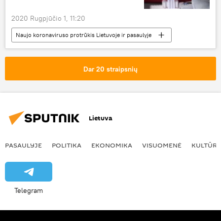
2020 Rugpjūčio 1, 11:20
Naujo koronaviruso protrūkis Lietuvoje ir pasaulyje
Visuomenė
Lietuva
koronavirusas
Dar 20 straipsnių
Lietuva
PASAULYJE
POLITIKA
EKONOMIKA
VISUOMENĖ
KULTŪR
Telegram