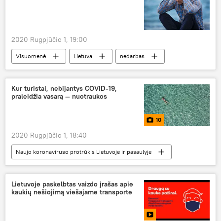
2020 Rugpjūčio 1, 19:00
Visuomenė
Lietuva
nedarbas
ES
Kur turistai, nebijantys COVID-19,
praleidžia vasarą — nuotraukos
10
2020 Rugpjūčio 1, 18:40
Naujo koronaviruso protrūkis Lietuvoje ir pasaulyje
Nuotraukos
Multimedia
koronavirusas
turizmas
turistai
Lietuvoje paskelbtas vaizdo įrašas apie
kaukių nešiojimą viešajame transporte
COVID-19