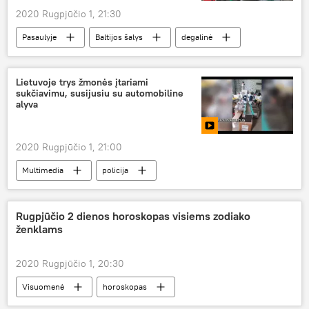
2020 Rugpjūčio 1, 21:30
Pasaulyje
Baltijos šalys
degalinė
degalai
Lietuvoje trys žmonės įtariami
sukčiavimu, susijusiu su automobiline
alyva
2020 Rugpjūčio 1, 21:00
Multimedia
policija
Rugpjūčio 2 dienos horoskopas visiems zodiako
ženklams
2020 Rugpjūčio 1, 20:30
Visuomenė
horoskopas