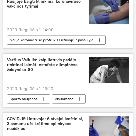
Rusijoje baigti klinikiniai koronaviruso
vakcinos tyrimai
2020 Rugpjūčio 1, 14:00
Naujo koronaviruso protrūkis Lietuvoje ir pasaulyje
Pasaulyje
Rusija
koronavirusas
vakcina
tyrimas
Veržlus Valiulis: kaip lietuvis padėjo
rinktinei laimėti estafetę olimpinėse
Vakcinacija nuo COVID-19 Lietuvoje ir pasaulyje: iššūkiai ir pažanga
žaidynėse-80
2020 Rugpjūčio 1, 13:20
Sporto naujienos
Visuomenė
sportas
Olimpinės žaidynės
Maskva
TSRS
COVID-19 Lietuvoje: 6 atvejai įvežtiniai,
3 asmenų užsikrėtimo aplinkybės
neaiškios