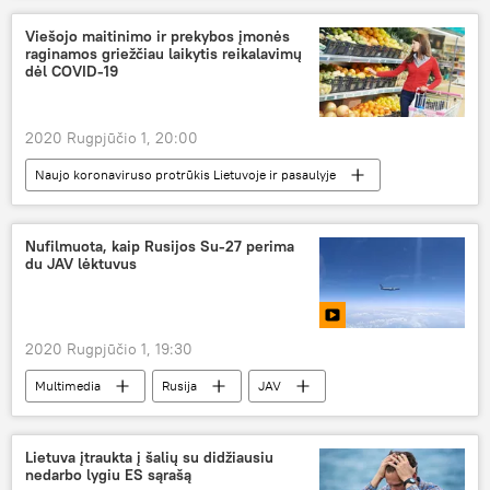
Viešojo maitinimo ir prekybos įmonės
raginamos griežčiau laikytis reikalavimų
dėl COVID-19
2020 Rugpjūčio 1, 20:00
Naujo koronaviruso protrūkis Lietuvoje ir pasaulyje
Visuomenė
Valstybinė maisto ir veterinarijos tarnyba (VMVT)
Nufilmuota, kaip Rusijos Su-27 perima
du JAV lėktuvus
koronavirusas
2020 Rugpjūčio 1, 19:30
Multimedia
Rusija
JAV
Rusijos gynybos ministerija
Lietuva įtraukta į šalių su didžiausiu
nedarbo lygiu ES sąrašą