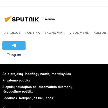
Lietuva
PASAULYJE
POLITIKA
EKONOMIKA
VISUOMENĖ
KULTŪR
Telegram
Apie projektą
Medžiagų naudojimo taisyklės
Privatumo politika
Slapukų naudojimo bei automatinio duomenų
išsaugojimo politika
Feedback
Kompanijos naujienos