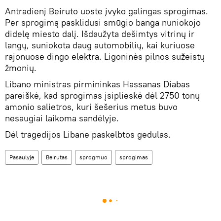
Antradienį Beiruto uoste įvyko galingas sprogimas.
Per sprogimą pasklidusi smūgio banga nuniokojo
didelę miesto dalį. Išdaužyta dešimtys vitrinų ir
langų, suniokota daug automobilių, kai kuriuose
rajonuose dingo elektra. Ligoninės pilnos sužeistų
žmonių.
Libano ministras pirmininkas Hassanas Diabas
pareiškė, kad sprogimas įsiplieskė dėl 2750 tonų
amonio salietros, kuri šešerius metus buvo
nesaugiai laikoma sandėlyje.
Dėl tragedijos Libane paskelbtos gedulas.
Pasaulyje
Beirutas
sprogmuo
sprogimas