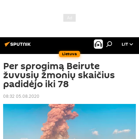
LIT
Lietuva
Per sprogimą Beirute
žuvusių žmonių skaičius
padidėjo iki 78
08:32 05.08.2020