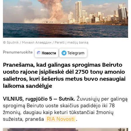
© Sputnik / Михаил Алаеддин
/
Pereiti į medijų banką
Prenumeruokite
Pranešama, kad galingas sprogimas Beiruto
uosto rajone įsiplieskė dėl 2750 tonų amonio
salietros, kuri šešerius metus buvo nesaugiai
laikoma sandėlyje
VILNIUS, rugpjūčio 5 — Sutnik.
Žuvusiųjų per galingą
sprogimą Beiruto uoste skaičius padidėjo iki 78
žmonių, daugiau kaip keturi tūkstančiai žmonių
sužeista, praneša
RIA Novosti
.