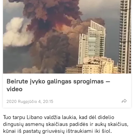
Beirute įvyko galingas sprogimas —
video
2020 Rugpjūčio 4, 20:15
Tuo tarpu Libano valdžia laukia, kad dėl didelio
dingusių asmenų skaičiaus padidės ir aukų skaičius,
kūnai iš pastatų griuvėsių ištraukiami iki šiol.