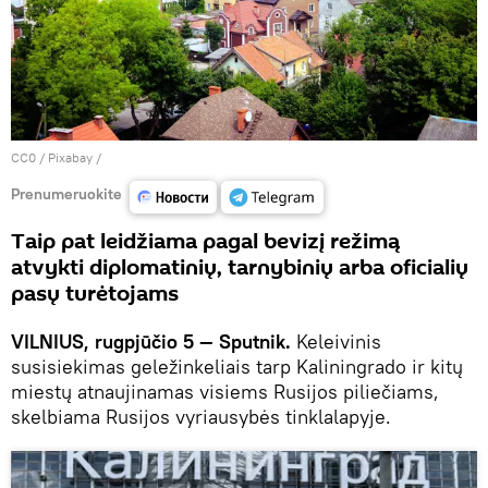
CC0
/
Рixabay
/
Prenumeruokite
Taip pat leidžiama pagal bevizį režimą
atvykti diplomatinių, tarnybinių arba oficialių
pasų turėtojams
VILNIUS, rugpjūčio 5 — Sputnik.
Keleivinis
susisiekimas geležinkeliais tarp Kaliningrado ir kitų
miestų atnaujinamas visiems Rusijos piliečiams,
skelbiama Rusijos vyriausybės tinklalapyje.