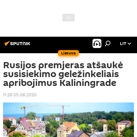
LIT
Lietuva
Rusijos premjeras atšaukė
susisiekimo geležinkeliais
apribojimus Kaliningrade
11:28 05.08.2020