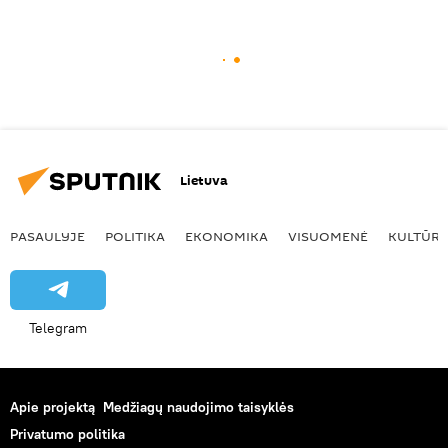
Lietuva
PASAULYJE
POLITIKA
EKONOMIKA
VISUOMENĖ
KULTŪR
Telegram
Apie projektą
Medžiagų naudojimo taisyklės
Privatumo politika