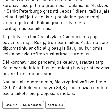
koronaviruso plitimo grėsmės. Traukiniai iš Maskvos
ir Sankt Peterburgo grąžinti liepos 1 dieną, tačiau jais
keliauti galėjo tik tie, kurių nuolatinė gyvenamoji
vieta registruota Kaliningrado srityje. Šis
apribojimas panaikintas.
Ta pati tvarka leidžia atvykti užsieniečiams pagal
bevizį režimą į Rusiją trumpam laikui. Kalbame apie
diplomatinių ar oficialių pasų iš šalių, su kuriomis
veikia bevizio režimo susitarimai, turėtojus.
Dėl koronaviruso pandemijos keleivių srautas tarp
Kaliningrado ir kitų Rusijos miestų buvo pristabdytas
beveik trims mėnesiams.
Naujausiais duomenimis, šia kryptimi važiavo 1 mln.
439 tūkst. keleivių, tai yra 34,3 proc. mažiau nei tuo
pačiu laikotarpiu praėjusiais metais.
Pasaulyje
Kaliningradas
geležinkelis