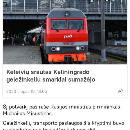
Keleivių srautas Kaliningrado
geležinkeliu smarkiai sumažėjo
2020 Liepos 10, 16:05
Šį potvarkį pasirašė Rusijos ministras pirmininkas
Michailas Mišustinas.
Geležinkelių transporto paslaugos šia kryptimi buvo
sustabdytos nuo balandžio 6 dienos dėl