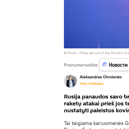
© Photo :
Press service of the Ministry of
Prenumeruokite
Aleksandras Chrolenko
Visos medžiagos
Rusija panaudos savo bra
raketų atakai prieš jos 
nustatyti paleistos kovi
Tai teigiama kariuomenės G