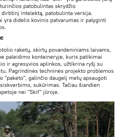
 turinčios patobulintas skrydžio
 dirbtinį intelektą, patobulinta versija.
 yra didelis kovinis patvarumas ir palyginti
os.
je
otolio raketų, skirtų povandeniniams laivams,
ne paleidimo konteineryje, kuris patikimai
o ir agresyvios aplinkos, užtikrina ryšį su
stu. Pagrindinės techninės projekto problemos
io "paketo", galinčio daugelį metų apsaugoti
siskverbimo, sukūrimas. Tačiau šiandien
petoje nei "Skif" jūroje.