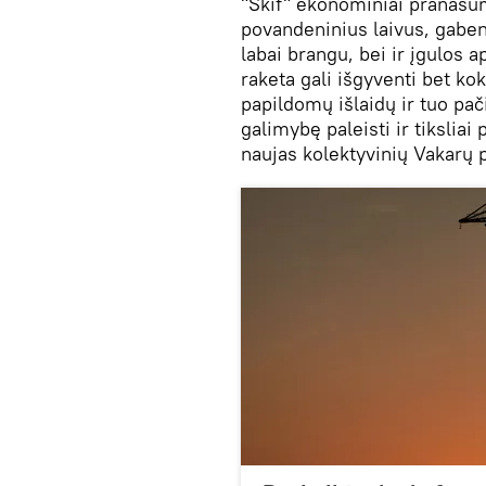
"Skif" ekonominiai pranašum
povandeninius laivus, gaben
labai brangu, bei ir įgulos
raketa gali išgyventi bet ko
papildomų išlaidų ir tuo pač
galimybę paleisti ir tiksliai 
naujas kolektyvinių Vakarų 