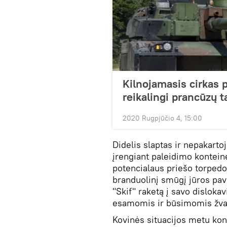
Kilnojamasis cirkas 
reikalingi prancūzų 
2020 Rugpjūčio 4, 15:00
Didelis slaptas ir nepakar
įrengiant paleidimo konteine
potencialaus priešo torpedos
branduolinį smūgį jūros pavi
"Skif" raketą į savo dislok
esamomis ir būsimomis žv
Kovinės situacijos metu kont