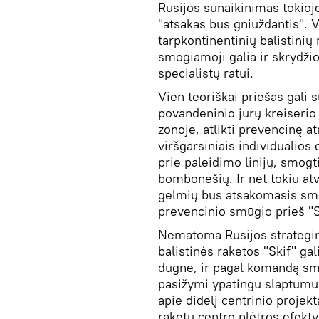
Rusijos sunaikinimas tokioje
"atsakas bus gniuždantis". V
tarpkontinentinių balistinių 
smogiamoji galia ir skrydžio
specialistų ratui.
Vien teoriškai priešas gali s
povandeninio jūrų kreiserio
zonoje, atlikti prevencinę a
viršgarsiniais individualios
prie paleidimo linijų, smogt
bombonešių. Ir net tokiu at
gelmių bus atsakomasis sm
prevencinio smūgio prieš "S
Nematoma Rusijos strategin
balistinės raketos "Skif" ga
dugne, ir pagal komandą smo
pasižymi ypatingu slaptumu i
apie didelį centrinio projek
raketų centro plėtros efekt