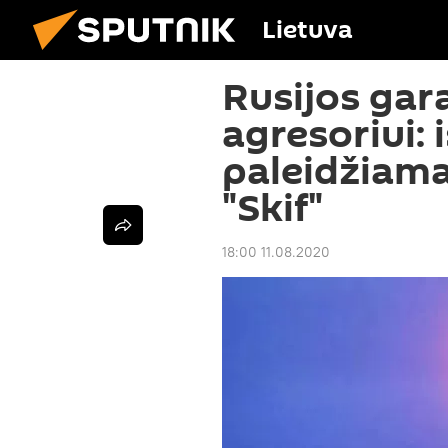
Lietuva
Rusijos gara
agresoriui: 
paleidžiama
"Skif"
18:00 11.08.2020