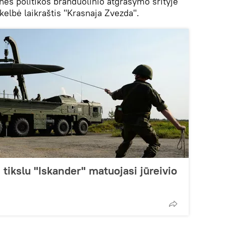
nės politikos branduolinio atgrasymo srityje
kelbė laikraštis "Krasnaja Zvezda".
u tikslu "Iskander" matuojasi jūreivio