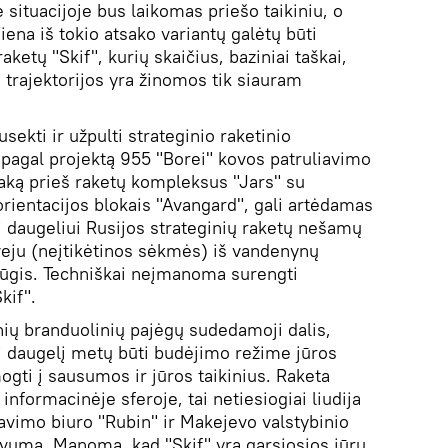
 situacijoje bus laikomas priešo taikiniu, o
iena iš tokio atsako variantų galėtų būti
raketų "Skif", kurių skaičius, baziniai taškai,
 trajektorijos yra žinomos tik siauram
usekti ir užpulti strateginio raketinio
 pagal projektą 955 "Borei" kovos patruliavimo
taką prieš raketų kompleksus "Jars" su
 orientacijos blokais "Avangard", gali artėdamas
i daugeliui Rusijos strateginių raketų nešamų
veju (neįtikėtinos sėkmės) iš vandenynų
ūgis. Techniškai neįmanoma surengti
kif".
ių branduolinių pajėgų sudedamoji dalis,
li daugelį metų būti budėjimo režime jūros
gti į sausumos ir jūros taikinius. Raketa
nformacinėje sferoje, tai netiesiogiai liudija
tavimo biuro "Rubin" ir Makejevo valstybinio
yvumą. Manoma, kad "Skif" yra garsiosios jūrų