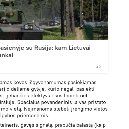
pasienyje su Rusija: kam Lietuvai
tankai
tojamas kovos išgyvenamumas pasiekiamas
rį dideliame gylyje, kurio negali pasiekti
, gebančios efektyviai susilpninti net
ršiuje. Specialus povandeninis laivas pristato
avimo vietą. Neįmanoma stebėti įrengimo vietos
algybos priemonėmis.
eineris, gavęs signalą, prapučia balastą (kaip