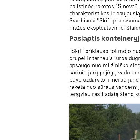
balistinės raketos "Sineva",
charakteristikas ir naujausią
Svarbiausi "Skif" pranašumai
mažos eksploatavimo išlaid
Paslaptis konteinery
"Skif" priklauso tolimojo nu
grupei ir tarnauja jūros dug
apsaugo nuo milžiniško slėgi
karinio jūrų pajėgų vado po
buvo uždaryto ir nerūdijanč
raketą nuo sūraus vandens į
lengviau rasti adatą šieno ku