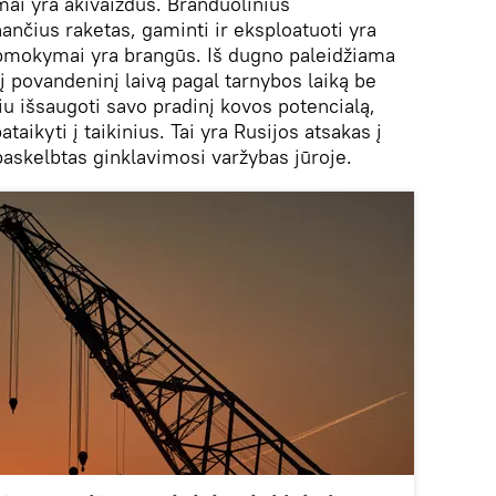
ai yra akivaizdūs. Branduolinius
ančius raketas, gaminti ir eksploatuoti yra
 apmokymai yra brangūs. Iš dugno paleidžiama
kį povandeninį laivą pagal tarnybos laiką be
iu išsaugoti savo pradinį kovos potencialą,
pataikyti į taikinius. Tai yra Rusijos atsakas į
paskelbtas ginklavimosi varžybas jūroje.