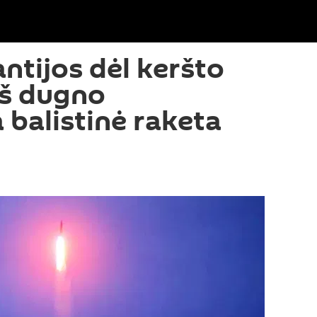
ntijos dėl keršto
iš dugno
 balistinė raketa