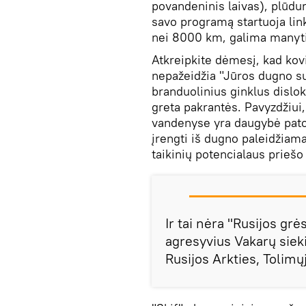
povandeninis laivas), plūduri
savo programą startuoja link
nei 8000 km, galima manyti,
Atkreipkite dėmesį, kad ko
nepažeidžia "Jūros dugno su
branduolinius ginklus dislo
greta pakrantės. Pavyzdžiui
vandenyse yra daugybė pato
įrengti iš dugno paleidžiam
taikinių potencialaus priešo 
Ir tai nėra "Rusijos grė
agresyvius Vakarų siekiu
Rusijos Arkties, Tolimų