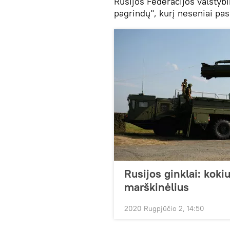
Rusijos Federacijos valstybi
pagrindų", kurį neseniai pas
Rusijos ginklai: koki
marškinėlius
2020 Rugpjūčio 2, 14:50