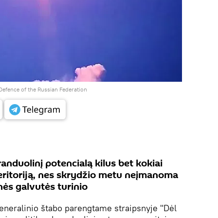
 Defence of the Russian Federation
nduolinį potencialą kilus bet kokiai
teritoriją, nes skrydžio metu neįmanoma
nės galvutės turinio
eneralinio štabo parengtame straipsnyje "Dėl