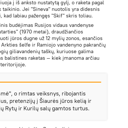
uoja į iš anksto nustatytą gylį, o raketa pagal
 taikinio. Jei "Sineva" nuotolis yra didesnis
 kad labiau pažengęs "Skif" skris toliau.
vinis budėjimas Rusijos vidaus vandenyse
tarties" (1970 metai), draudžiančios
kuoti jūros dugne už 12 mylių zonos, esančios
, Arkties šelfe ir Ramiojo vandenyno pakrančių
gių giliavandenių taškų, kuriuose galima
as balistines raketas — kiek įmanoma arčiau
teritorijoje.
smė", o rimtas veiksnys, ribojantis
s, pretenzijų į Šiaurės jūros kelią ir
jų Rytų ir Kurilų salų gamtos turtus.