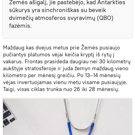
Žemės ašigalį, jie pastebėjo, kad Antarkties
sūkurys yra sinchroniškas su beveik
dvimečių atmosferos svyravimų (QBO)
fazėmis.
Maždaug kas dvejus metus prie Žemės pusiaujo
pučiantys platumos vėjai keičia kryptį iš rytų į
vakarus. Frontas prasideda daugiau nei 30 kilometrų
aukštyje stratosferoje ir juda žemyn maždaug vieno
kilometro per mėnesį greičiu. Po 13–14 mėnesių
vėjas invertuojamas vienu metu visame pusiaujyje.
Taigi, visas ciklas trunka nuo 26 iki 28 mėnesių.