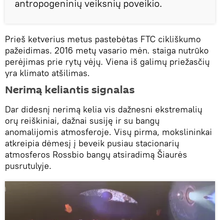
antropogeninių veiksnių poveikio.
Prieš ketverius metus pastebėtas FTC cikliškumo
pažeidimas. 2016 metų vasario mėn. staiga nutrūko
perėjimas prie rytų vėjų. Viena iš galimų priežasčių
yra klimato atšilimas.
Nerimą keliantis signalas
Dar didesnį nerimą kelia vis dažnesni ekstremalių
orų reiškiniai, dažnai susiję ir su bangų
anomalijomis atmosferoje. Visų pirma, mokslininkai
atkreipia dėmesį į beveik pusiau stacionarių
atmosferos Rossbio bangų atsiradimą Šiaurės
pusrutulyje.