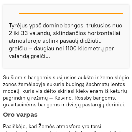
Tyrėjus ypač domino bangos, trukusios nuo
2 iki 33 valandų, sklindančios horizontaliai
atmosferoje aplink pasaulį didžiuliu
greičiu — daugiau nei 1100 kilometrų per
valandą greičiu.
Su šiomis bangomis susijusios aukšto ir žemo slėgio
zonos žemėlapyje sukuria būdingą šachmatų lentos
modelį, kuris vis dėlto skiriasi kiekvienam iš keturių
pagrindinių režimų — Kelvino, Rossby bangoms,
gravitacinėms bangoms ir dviejų pastarųjų deriniui.
Oro varpas
Paaiškėjo, kad Žemės atmosfera yra tarsi