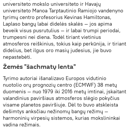
universiteto mokslo universiteto ir Havajų
universiteto Manoa Tarptautinio Ramiojo vandenyno
tyrimų centro profesorius Kevinas Hamiltonas,
Laplaso bangų labai didelės skalės — jos apima
beveik visus pusrutulius — ir labai trumpi periodai,
trumpesni nei diena. Todėl tiriant vietinius
atmosferos reiškinius, tokius kaip perkūnija, ir tiriant
didelius, bet ilgus oro masių judesius, jie buvo
nepastebėti.
Žemės "šachmatų lenta"
Tyrimo autoriai išanalizavo Europos vidutinio
nuotolio orų prognozių centro (ECMWF) 38 metų
duomenis — nuo 1979 iki 2016 metų imtinai, įskaitant
valandinius paviršiaus atmosferos slėgio pokyčius
visame planetos paviršiuje. Dėl to buvo atskleista
dešimtys anksčiau nežinomų bangų režimų —
harmoninių virpesių sistemos, kurias mokslininkai
vadina režimais.