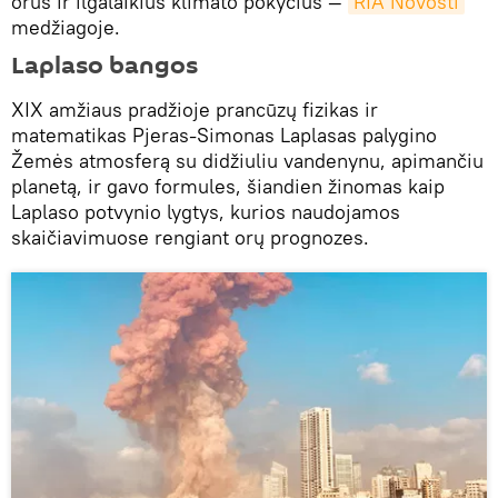
orus ir ilgalaikius klimato pokyčius —
RIA Novosti
medžiagoje.
Laplaso bangos
XIX amžiaus pradžioje prancūzų fizikas ir
matematikas Pjeras-Simonas Laplasas palygino
Žemės atmosferą su didžiuliu vandenynu, apimančiu
planetą, ir gavo formules, šiandien žinomas kaip
Laplaso potvynio lygtys, kurios naudojamos
skaičiavimuose rengiant orų prognozes.