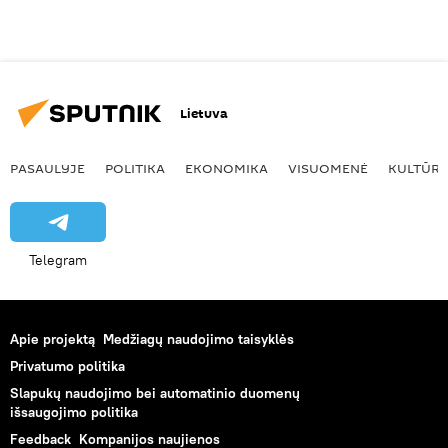
Lietuva
PASAULYJE
POLITIKA
EKONOMIKA
VISUOMENĖ
KULTŪR
Telegram
Apie projektą
Medžiagų naudojimo taisyklės
Privatumo politika
Slapukų naudojimo bei automatinio duomenų
išsaugojimo politika
Feedback
Kompanijos naujienos