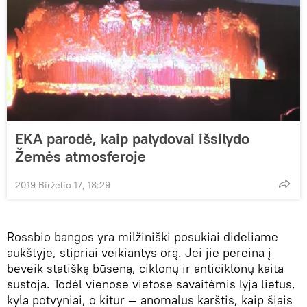
EKA parodė, kaip palydovai išsilydo
Žemės atmosferoje
2019 Birželio 17, 18:29
Rossbio bangos yra milžiniški posūkiai dideliame
aukštyje, stipriai veikiantys orą. Jei jie pereina į
beveik statišką būseną, ciklonų ir anticiklonų kaita
sustoja. Todėl vienose vietose savaitėmis lyja lietus,
kyla potvyniai, o kitur — anomalus karštis, kaip šiais