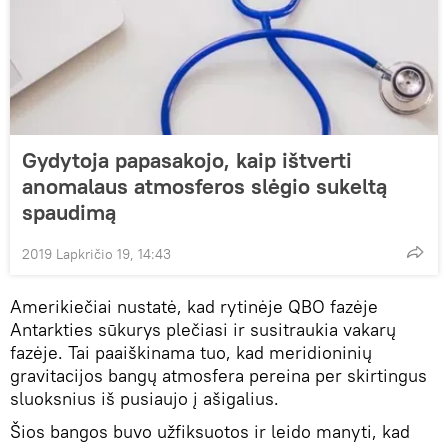
Gydytoja papasakojo, kaip ištverti
anomalaus atmosferos slėgio sukeltą
spaudimą
2019 Lapkričio 19, 14:43
Amerikiečiai nustatė, kad rytinėje QBO fazėje
Antarkties sūkurys plečiasi ir susitraukia vakarų
fazėje. Tai paaiškinama tuo, kad meridioninių
gravitacijos bangų atmosfera pereina per skirtingus
sluoksnius iš pusiaujo į ašigalius.
Šios bangos buvo užfiksuotos ir leido manyti, kad