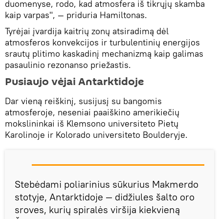
duomenyse, rodo, kad atmosfera iš tikrųjų skamba
kaip varpas", — priduria Hamiltonas.
Tyrėjai įvardija kaitrių zonų atsiradimą dėl
atmosferos konvekcijos ir turbulentinių energijos
srautų plitimo kaskadinį mechanizmą kaip galimas
pasaulinio rezonanso priežastis.
Pusiaujo vėjai Antarktidoje
Dar vieną reiškinį, susijusį su bangomis
atmosferoje, neseniai paaiškino amerikiečių
mokslininkai iš Klemsono universiteto Pietų
Karolinoje ir Kolorado universiteto Boulderyje.
Stebėdami poliarinius sūkurius Makmerdo
stotyje, Antarktidoje — didžiules šalto oro
sroves, kurių spiralės viršija kiekvieną