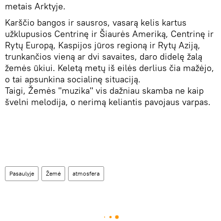
metais Arktyje.
Karščio bangos ir sausros, vasarą kelis kartus
užklupusios Centrinę ir Šiaurės Ameriką, Centrinę ir
Rytų Europą, Kaspijos jūros regioną ir Rytų Aziją,
trunkančios vieną ar dvi savaites, daro didelę žalą
žemės ūkiui. Keletą metų iš eilės derlius čia mažėjo,
o tai apsunkina socialinę situaciją.
Taigi, Žemės "muzika" vis dažniau skamba ne kaip
švelni melodija, o nerimą keliantis pavojaus varpas.
Pasaulyje
Žemė
atmosfera