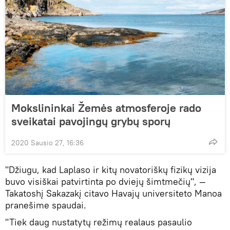
Mokslininkai Žemės atmosferoje rado
sveikatai pavojingų grybų sporų
2020 Sausio 27, 16:36
"Džiugu, kad Laplaso ir kitų novatoriškų fizikų vizija
buvo visiškai patvirtinta po dviejų šimtmečių", —
Takatoshį Sakazakį citavo Havajų universiteto Manoa
pranešime spaudai.
"Tiek daug nustatytų režimų realaus pasaulio