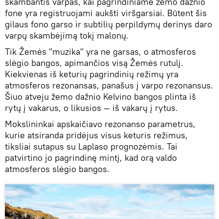
skambantis varpas, kai pagrindiniame žemo dažnio
fone yra registruojami aukšti viršgarsiai. Būtent šis
gilaus fono garso ir subtilių perpildymų derinys daro
varpų skambėjimą tokį malonų.
Tik Žemės "muzika" yra ne garsas, o atmosferos
slėgio bangos, apimančios visą Žemės rutulį.
Kiekvienas iš keturių pagrindinių režimų yra
atmosferos rezonansas, panašus į varpo rezonansus.
Šiuo atveju žemo dažnio Kelvino bangos plinta iš
rytų į vakarus, o likusios — iš vakarų į rytus.
Mokslininkai apskaičiavo rezonanso parametrus,
kurie atsiranda pridėjus visus keturis režimus,
tiksliai sutapus su Laplaso prognozėmis. Tai
patvirtino jo pagrindinę mintį, kad orą valdo
atmosferos slėgio bangos.