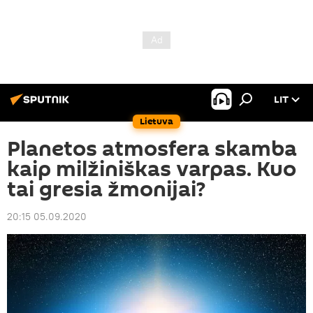
LIT
Lietuva
Planetos atmosfera skamba
kaip milžiniškas varpas. Kuo
tai gresia žmonijai?
20:15 05.09.2020