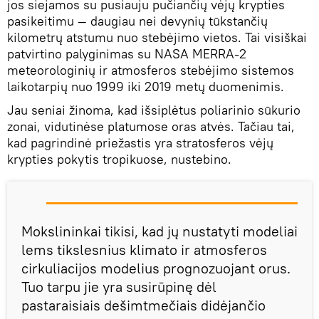
jos siejamos su pusiauju pučiančių vėjų krypties
pasikeitimu — daugiau nei devynių tūkstančių
kilometrų atstumu nuo stebėjimo vietos. Tai visiškai
patvirtino palyginimas su NASA MERRA-2
meteorologinių ir atmosferos stebėjimo sistemos
laikotarpių nuo 1999 iki 2019 metų duomenimis.
Jau seniai žinoma, kad išsiplėtus poliarinio sūkurio
zonai, vidutinėse platumose oras atvės. Tačiau tai,
kad pagrindinė priežastis yra stratosferos vėjų
krypties pokytis tropikuose, nustebino.
Mokslininkai tikisi, kad jų nustatyti modeliai
lems tikslesnius klimato ir atmosferos
cirkuliacijos modelius prognozuojant orus.
Tuo tarpu jie yra susirūpinę dėl
pastaraisiais dešimtmečiais didėjančio