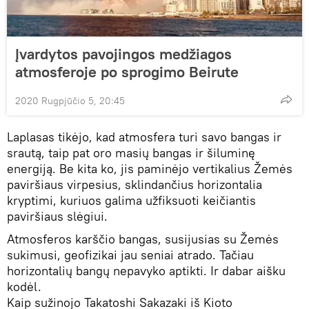
Įvardytos pavojingos medžiagos
atmosferoje po sprogimo Beirute
2020 Rugpjūčio 5, 20:45
Laplasas tikėjo, kad atmosfera turi savo bangas ir
srautą, taip pat oro masių bangas ir šiluminę
energiją. Be kita ko, jis paminėjo vertikalius Žemės
paviršiaus virpesius, sklindančius horizontalia
kryptimi, kuriuos galima užfiksuoti keičiantis
paviršiaus slėgiui.
Atmosferos karščio bangas, susijusias su Žemės
sukimusi, geofizikai jau seniai atrado. Tačiau
horizontalių bangų nepavyko aptikti. Ir dabar aišku
kodėl.
Kaip sužinojo Takatoshi Sakazaki iš Kioto