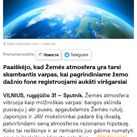
© Depositphotos.com /
scanrail
Prenumeruokite
Paaiškėjo, kad Žemės atmosfera yra tarsi
skambantis varpas, kai pagrindiniame žemo
dažnio fone registruojami aukšti viršgarsiai
VILNIUS, rugpjūčio 31 — Sputnik.
Žemės atmosfera
vibruoja kaip milžiniškas varpas: bangos sklinda
pusiauju į abi puses, apgaubdamos Žemės rutulį.
Japonijos ir JAV mokslininkai padarė šią išvadą,
patvirtindami seną atmosferos rezonanso hipotezę.
Koks tai reiškinys ir ar remiantis juo galima numatyti