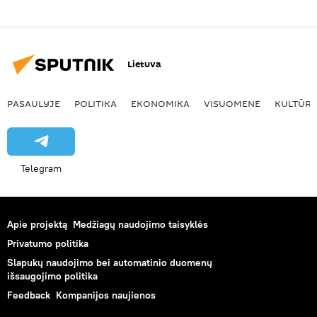
Lietuva
PASAULYJE
POLITIKA
EKONOMIKA
VISUOMENĖ
KULTŪR
Telegram
Apie projektą
Medžiagų naudojimo taisyklės
Privatumo politika
Slapukų naudojimo bei automatinio duomenų
išsaugojimo politika
Feedback
Kompanijos naujienos