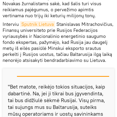
Novakas žurnalistams sakė, kad šalis turi visus
reikiamus pajėgumus, o pervežimo apimtis
vertinama nuo trijų iki keturių milijonų tonų.
Interviu
Sputnik Lietuva
Stanislavas Mitraсhovičius,
Finansų universiteto prie Rusijos Federacijos
vyriausybės ir Nacionalinio energetinio saugumo
fondo ekspertas, pažymėjo, kad Rusija jau daugelį
metų iš eilės pasiūlė Minskui eksporto srautus
perkelti į Rusijos uostus, tačiau Baltarusija ilgą laiką
nenorėjo atsisakyti bendradarbiavimo su Lietuva.
"Bet matote, reikėjo tokios situacijos, kaip
dabartinė. Na, jei ji tikrai bus įgyvendinta,
tai bus didžiulė sėkmė Rusijai. Visų pirma,
tai sujungs mus su Baltarusija, suteiks
mūsų operatoriams ir uostų savininkams