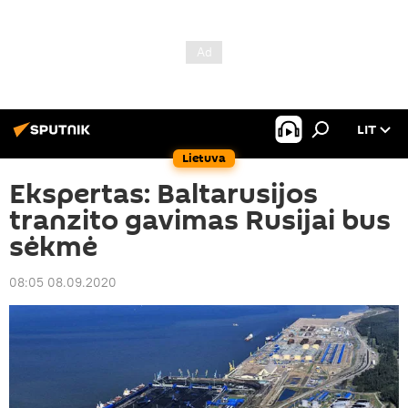
LIT
Lietuva
Ekspertas: Baltarusijos
tranzito gavimas Rusijai bus
sėkmė
08:05 08.09.2020