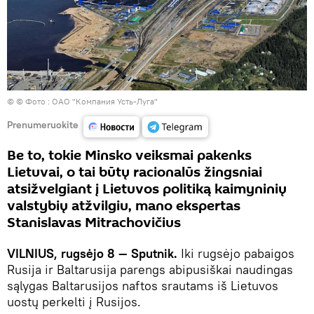
©
© Фото : ОАО "Компания Усть-Луга"
Prenumeruokite
Be to, tokie Minsko veiksmai pakenks
Lietuvai, o tai būtų racionalūs žingsniai
atsižvelgiant į Lietuvos politiką kaimyninių
valstybių atžvilgiu, mano ekspertas
Stanislavas Mitrachovičius
VILNIUS, rugsėjo 8 — Sputnik.
Iki rugsėjo pabaigos
Rusija ir Baltarusija parengs abipusiškai naudingas
sąlygas Baltarusijos naftos srautams iš Lietuvos
uostų perkelti į Rusijos.