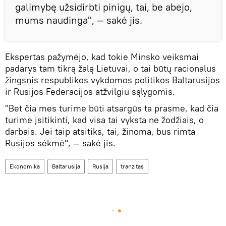
galimybę užsidirbti pinigų, tai, be abejo,
mums naudinga", — sakė jis.
Ekspertas pažymėjo, kad tokie Minsko veiksmai
padarys tam tikrą žalą Lietuvai, o tai būtų racionalus
žingsnis respublikos vykdomos politikos Baltarusijos
ir Rusijos Federacijos atžvilgiu sąlygomis.
"Bet čia mes turime būti atsargūs ta prasme, kad čia
turime įsitikinti, kad visa tai vyksta ne žodžiais, o
darbais. Jei taip atsitiks, tai, žinoma, bus rimta
Rusijos sėkmė", — sakė jis.
Ekonomika
Baltarusija
Rusija
tranzitas