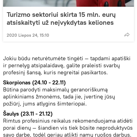
Turizmo sektoriui skirta 15 mln. eurų
atsiskaityti už neįvykdytas keliones
2020 Liepos 24, 15:10
Jokiu būdu neturėtumėte tingėti — tapdami apatiški
ir pernelyg atsipalaidavę, galite praleisti svarbų
profesinį šansą, kuris negreitai pasikartos.
Skorpionas (24.10 - 22.11)
Būtina parodyti maksimalų geranoriškumą
aplinkiniams žmonėms, tada jie, įvertinę jūsų
požiūrį, jums atlygins šimteriopai.
Šaulys (23.11 - 21.12)
Rimtus profesinius reikalus rekomenduojama atidėti
porai dienų — šiandien vis tiek būsite neproduktyvūs
savo darbe, todėl geriau atlikti namų ruošos darbus.