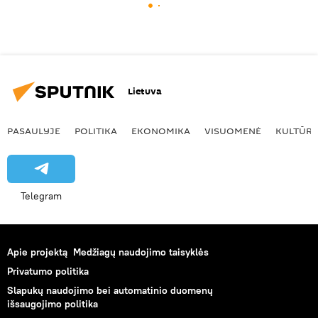
Lietuva
PASAULYJE
POLITIKA
EKONOMIKA
VISUOMENĖ
KULTŪR
Telegram
Apie projektą
Medžiagų naudojimo taisyklės
Privatumo politika
Slapukų naudojimo bei automatinio duomenų
išsaugojimo politika