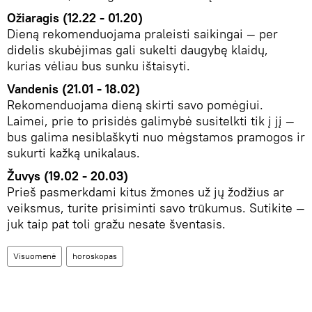
Ožiaragis (12.22 - 01.20)
Dieną rekomenduojama praleisti saikingai — per
didelis skubėjimas gali sukelti daugybę klaidų,
kurias vėliau bus sunku ištaisyti.
Vandenis (21.01 - 18.02)
Rekomenduojama dieną skirti savo pomėgiui.
Laimei, prie to prisidės galimybė susitelkti tik į jį —
bus galima nesiblaškyti nuo mėgstamos pramogos ir
sukurti kažką unikalaus.
Žuvys (19.02 - 20.03)
Prieš pasmerkdami kitus žmones už jų žodžius ar
veiksmus, turite prisiminti savo trūkumus. Sutikite —
juk taip pat toli gražu nesate šventasis.
Visuomenė
horoskopas