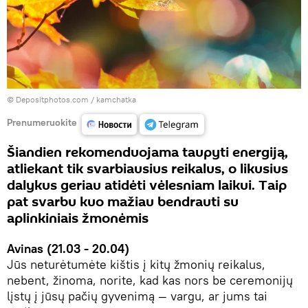
© Depositphotos.com /
kamchatka
Prenumeruokite
Šiandien rekomenduojama taupyti energiją,
atliekant tik svarbiausius reikalus, o likusius
dalykus geriau atidėti vėlesniam laikui. Taip
pat svarbu kuo mažiau bendrauti su
aplinkiniais žmonėmis
Avinas (21.03 - 20.04)
Jūs neturėtumėte kištis į kitų žmonių reikalus,
nebent, žinoma, norite, kad kas nors be ceremonijų
lįstų į jūsų pačių gyvenimą — vargu, ar jums tai