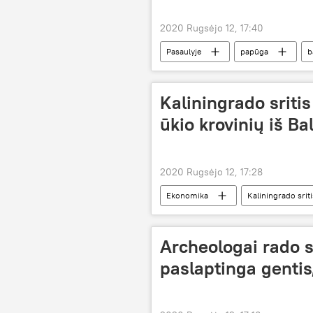
2020 Rugsėjo 12, 17:40
Pasaulyje
papūga
b
Kaliningrado sritis
ūkio krovinių iš Bal
2020 Rugsėjo 12, 17:28
Ekonomika
Kaliningrado sriti
Archeologai rado 
paslaptinga gentis