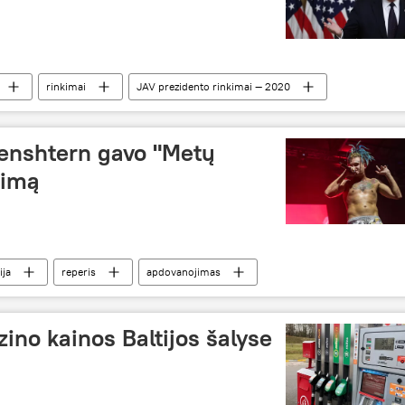
rinkimai
JAV prezidento rinkimai — 2020
enshtern gavo "Metų
jimą
ija
reperis
apdovanojimas
zino kainos Baltijos šalyse