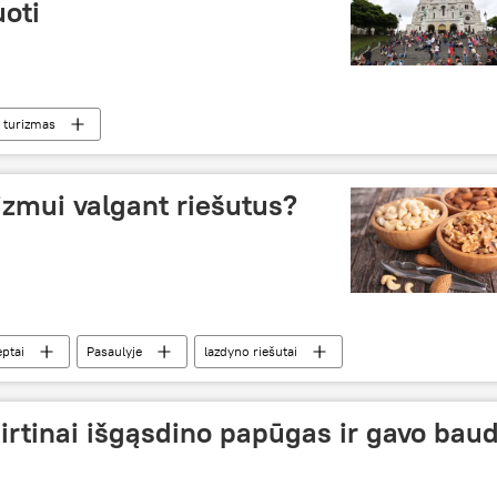
oti
turizmas
izmui valgant riešutus?
ptai
Pasaulyje
lazdyno riešutai
irtinai išgąsdino papūgas ir gavo bau