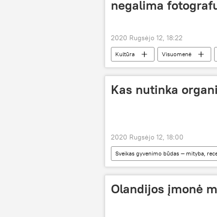
negalima fotografu
2020 Rugsėjo 12, 18:22
Kultūra
Visuomenė
Kas nutinka organ
2020 Rugsėjo 12, 18:00
Sveikas gyvenimo būdas — mityba, rece
Olandijos įmonė m