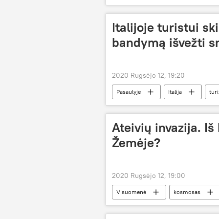
lašiša
COVID-19
Italijoje turistui 
bandymą išvežti s
2020 Rugsėjo 12, 19:20
Pasaulyje
Italija
tur
Ateivių invazija. I
Žemėje?
2020 Rugsėjo 12, 19:00
Visuomenė
kosmosas