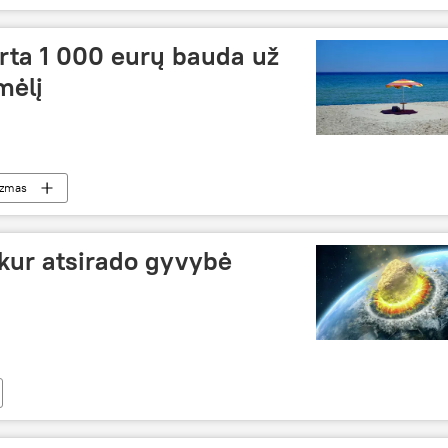
skirta 1 000 eurų bauda už
mėlį
izmas
š kur atsirado gyvybė