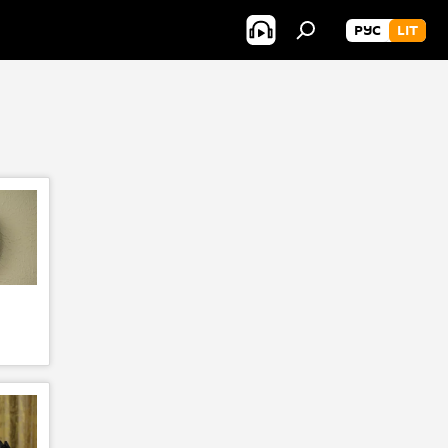
РУС
LIT