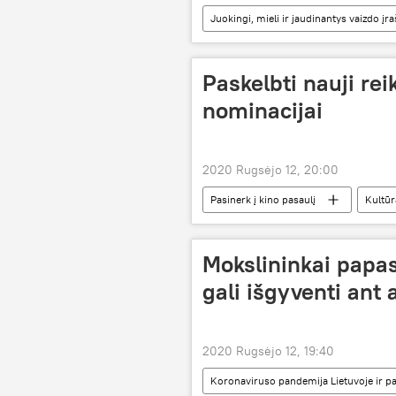
Juokingi, mieli ir jaudinantys vaizdo įr
Paskelbti nauji re
nominacijai
2020 Rugsėjo 12, 20:00
Pasinerk į kino pasaulį
Kultūr
kinas
Mokslininkai papas
gali išgyventi ant 
2020 Rugsėjo 12, 19:40
Koronaviruso pandemija Lietuvoje ir pa