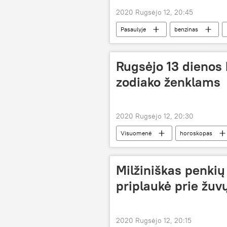
2020 Rugsėjo 12, 20:45
Pasaulyje
benzinas
Rugsėjo 13 dienos
zodiako ženklams
2020 Rugsėjo 12, 20:30
Visuomenė
horoskopas
Milžiniškas penkių
priplaukė prie žuv
2020 Rugsėjo 12, 20:15