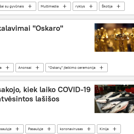
ašai su gyvūnais
Multimedia
ryklys
Škotija
ikalavimai "Oskaro"
a
Anonsai
"Oskarų" įteikimo ceremonija
akojo, kiek laiko COVID-19
atvėsintos lašišos
saulyje
Pasaulyje
koronavirusas
Kinija