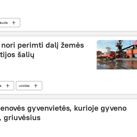
auda
 nori perimti dalį žemės
tijos šalių
s
uostas
senovės gyvenvietės, kurioje gyveno
, griuvėsius