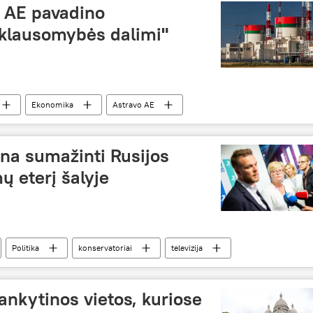
 AE pavadino
iklausomybės dalimi"
Ekonomika
Astravo AE
ina sumažinti Rusijos
ų eterį šalyje
Politika
konservatoriai
televizija
lankytinos vietos, kuriose