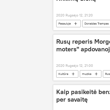
2020 Rugsėjo 12, 21:20
Pasaulyje
Donaldas Trampas
Rusų reperis Morg
moters" apdovano
2020 Rugsėjo 12, 21:00
Kultūra
muzika
Rus
Kaip pasikeitė ben
per savaitę