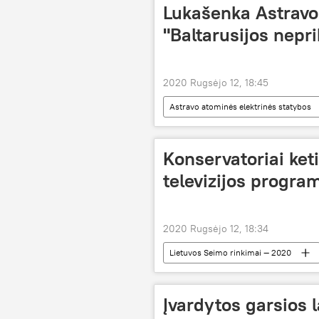
Lukašenka Astravo
"Baltarusijos nepr
2020 Rugsėjo 12, 18:45
Astravo atominės elektrinės statybos
Konservatoriai ket
televizijos program
2020 Rugsėjo 12, 18:34
Lietuvos Seimo rinkimai — 2020
Įvardytos garsios 