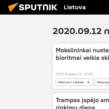
Lietuva
2020.09.12 
Mokslininkai nusta
bioritmai veikia sk
2020 Rugsėjo 12, 22:00
Medicina ir sveikata
Pasaulyj
Trampas įspėjo am
rinkimų dieną