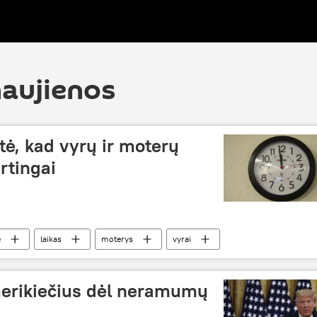
naujienos
tė, kad vyrų ir moterų
irtingai
e
laikas
moterys
vyrai
erikiečius dėl neramumų