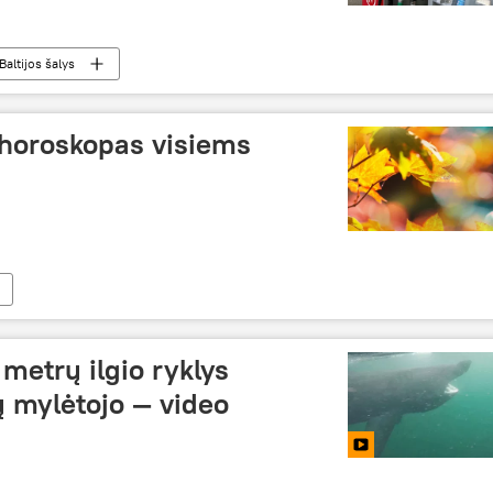
Baltijos šalys
 horoskopas visiems
 metrų ilgio ryklys
ų mylėtojo — video