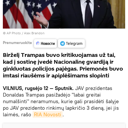
© AP Photo / Alex Brandon
Prenumeruokite
Birželį Trampas buvo kritikuojamas už tai,
kad į sostinę įvedė Nacionalinę gvardiją ir
ginkluotas policijos pajėgas. Priemonės buvo
imtasi riaušėms ir apiplėšimams slopinti
VILNIUS, rugsėjo 12 — Sputnik.
JAV prezidentas
Donaldas Trampas pasižadėjo "labai greitai
numalšinti" neramumus, kurie gali prasidėti šalyje
po JAV prezidento rinkimų lapkričio 3 dieną, jei jis
laimės, rašo
RIA Novosti
.