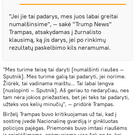
"Jei jie tai padarys, mes juos labai greitai
numalšinsime", — sakė "Trump News"
Trampas, atsakydamas į žurnalisto
klausimą, ką jis darys, jei po rinkimų
rezultatų paskelbimo kils neramumai.
"Mes turime teisę tai daryti [numalšinti riaušes —
Sputnik]. Mes turime galią tai padaryti, jei norime.
Žiūrėk, tai vadinama maištu... Tai labai lengva
[nuslopinti — Sputnik]. Aš geriau to nedaryčiau, nes
tam nėra jokios priežasties, bet jei teks tai padaryti,
užteks vos kelių minučių", — pridūrė Trampas.
Birželį Trampas buvo kritikuojamas už tai, kad į
sostinę įvedė Nacionalinę gvardiją ir ginkluotas
policijos pajėgas. Priemonės buvo imtasi riaušėms
ir apiplėšimams, apėmusiems visą šalį po to, kai