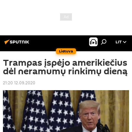
LIT
Lietuva
Trampas įspėjo amerikiečius
dėl neramumų rinkimų dieną
21:20 12.09.2020