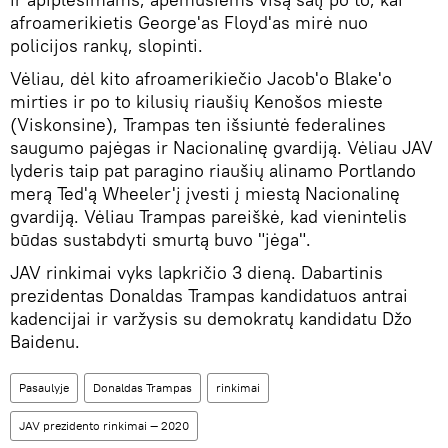
afroamerikietis George'as Floyd'as mirė nuo
policijos rankų, slopinti.
Vėliau, dėl kito afroamerikiečio Jacob'o Blake'o
mirties ir po to kilusių riaušių Kenošos mieste
(Viskonsine), Trampas ten išsiuntė federalines
saugumo pajėgas ir Nacionalinę gvardiją. Vėliau JAV
lyderis taip pat paragino riaušių alinamo Portlando
merą Ted'ą Wheeler'į įvesti į miestą Nacionalinę
gvardiją. Vėliau Trampas pareiškė, kad vienintelis
būdas sustabdyti smurtą buvo "jėga".
JAV rinkimai vyks lapkričio 3 dieną. Dabartinis
prezidentas Donaldas Trampas kandidatuos antrai
kadencijai ir varžysis su demokratų kandidatu Džo
Baidenu.
Pasaulyje
Donaldas Trampas
rinkimai
JAV prezidento rinkimai — 2020