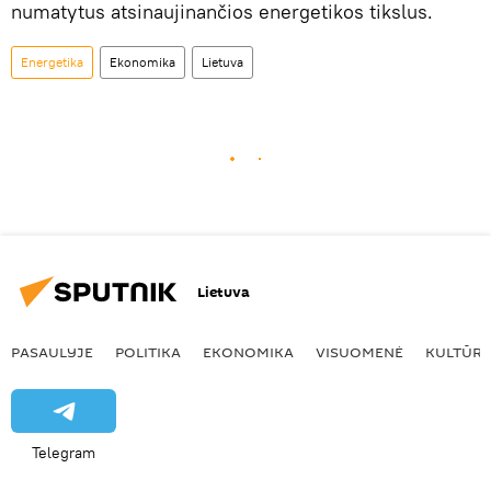
numatytus atsinaujinančios energetikos tikslus.
Energetika
Ekonomika
Lietuva
Lietuva
PASAULYJE
POLITIKA
EKONOMIKA
VISUOMENĖ
KULTŪR
Telegram