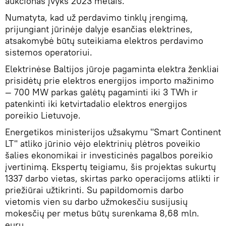
aukcionas įvyks 2023 metais.
Numatyta, kad už perdavimo tinklų įrengimą,
prijungiant jūrinėje dalyje esančias elektrines,
atsakomybė būtų suteikiama elektros perdavimo
sistemos operatoriui.
Elektrinėse Baltijos jūroje pagaminta elektra ženkliai
prisidėtų prie elektros energijos importo mažinimo
— 700 MW parkas galėtų pagaminti iki 3 TWh ir
patenkinti iki ketvirtadalio elektros energijos
poreikio Lietuvoje.
Energetikos ministerijos užsakymu "Smart Continent
LT" atliko jūrinio vėjo elektrinių plėtros poveikio
šalies ekonomikai ir investicinės pagalbos poreikio
įvertinimą. Ekspertų teigiamu, šis projektas sukurtų
1337 darbo vietas, skirtas parko operacijoms atlikti ir
priežiūrai užtikrinti. Su papildomomis darbo
vietomis vien su darbo užmokesčiu susijusių
mokesčių per metus būtų surenkama 8,68 mln.
eurų.