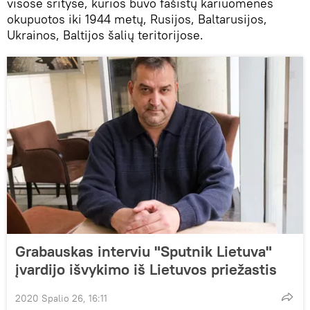
visose srityse, kurios buvo fašistų kariuomenės
okupuotos iki 1944 metų, Rusijos, Baltarusijos,
Ukrainos, Baltijos šalių teritorijose.
Grabauskas interviu "Sputnik Lietuva"
įvardijo išvykimo iš Lietuvos priežastis
2020 Spalio 26, 16:11