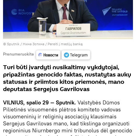
© Sputnik / Нина Зотина
/
Pereiti į medijų banką
Prenumeruokite
Turi būti įvardyti nusikaltimų vykdytojai,
pripažintas genocido faktas, nustatytas aukų
statusas ir priimtos kitos priemonės, mano
deputatas Sergejus Gavrilovas
VILNIUS, spalio 29 — Sputnik.
Valstybės Dūmos
Pilietinės visuomenės plėtros komiteto vadovas
visuomeninių ir religinių asociacijų klausimais
Sergejus Gavrilovas mano, kad tikslinga organizuoti
regioninius Niurnbergo mini tribunolus dėl genocido