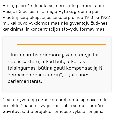
Be to, pabrėžė deputatas, nereikėtų pamiršti apie
Rusijos Šiaurės ir Tolimųjų Rytų užgrobimą per
Pilietinį karą okupacijos laikotarpiu nuo 1918 iki 1922
m., kai buvo vykdomos masinės gyventojų žudynės,
kankinimai ir koncentracijos stovyklų formavimas.
"Turime imtis priemonių, kad ateityje tai
nepasikartotų, ir kad būtų atkurtas
teisingumas, būtina gauti kompensaciją iš
genocido organizatorių", — įsitikinęs
parlamentaras.
Civilių gyventojų genocido problema tapo pagrindu
projekto "Liaudies žygdarbis" atsiradimui, pridūrė
Gavrilovas. Šio projekto rėmuose vyksta renginiai,