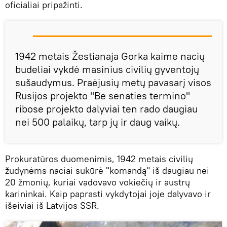
oficialiai pripažinti.
1942 metais Žestianaja Gorka kaime nacių
budeliai vykdė masinius civilių gyventojų
sušaudymus. Praėjusių metų pavasarį visos
Rusijos projekto "Be senaties termino"
ribose projekto dalyviai ten rado daugiau
nei 500 palaikų, tarp jų ir daug vaikų.
Prokuratūros duomenimis, 1942 metais civilių
žudynėms naciai sukūrė "komandą" iš daugiau nei
20 žmonių, kuriai vadovavo vokiečių ir austrų
karininkai. Kaip paprasti vykdytojai joje dalyvavo ir
išeiviai iš Latvijos SSR.