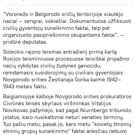
"Voronežo ir Belgorodo sričių teritorijoje siautėjo
naciai — vengrai, vokiečiai. Dokumentuose užfiksuoti
civilių gyventojų sunaikinimo faktai, taip pat
organizuoto pasipriešinimo okupantams faktai", —
pridūrė deputatas.
Soleckio rajono teismas antradienį pirmą kartą
Rusijos teisminiuose procesuose teisiškai pripažino
nacių vykdytas civilių žudynes genocidu,
remdamasis susidorojimų su civiliais gyventojais
Novgorodo srities Žestianaja Gorka kaime 1942–
1943 metais faktu.
Baigiamojoje kalboje Novgorodo srities prokuratūros
Civilinės teisės skyriaus viršininkas Vitalijus
Novikovas pažymėjo, kad pagal Niurnbergo tribunolo
įstatus, karo nusikaltimai neturi senaties terminų.
Tuo pačiu metu, pasak jo, karo metu "sovietų žmonių
etninių grupių sunaikinimo" faktai anksčiau nebuvo