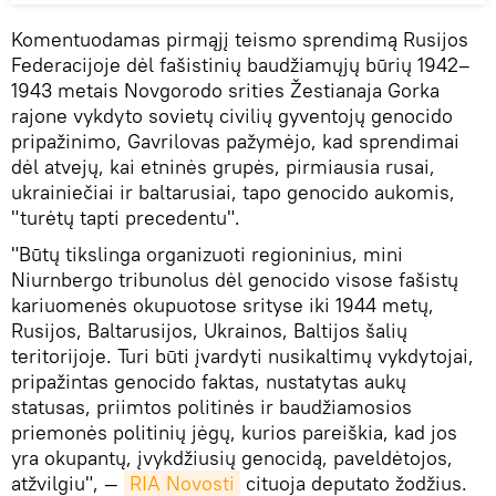
Komentuodamas pirmąjį teismo sprendimą Rusijos
Federacijoje dėl fašistinių baudžiamųjų būrių 1942–
1943 metais Novgorodo srities Žestianaja Gorka
rajone vykdyto sovietų civilių gyventojų genocido
pripažinimo, Gavrilovas pažymėjo, kad sprendimai
dėl atvejų, kai etninės grupės, pirmiausia rusai,
ukrainiečiai ir baltarusiai, tapo genocido aukomis,
"turėtų tapti precedentu".
"Būtų tikslinga organizuoti regioninius, mini
Niurnbergo tribunolus dėl genocido visose fašistų
kariuomenės okupuotose srityse iki 1944 metų,
Rusijos, Baltarusijos, Ukrainos, Baltijos šalių
teritorijoje. Turi būti įvardyti nusikaltimų vykdytojai,
pripažintas genocido faktas, nustatytas aukų
statusas, priimtos politinės ir baudžiamosios
priemonės politinių jėgų, kurios pareiškia, kad jos
yra okupantų, įvykdžiusių genocidą, paveldėtojos,
atžvilgiu", —
RIA Novosti
cituoja deputato žodžius.