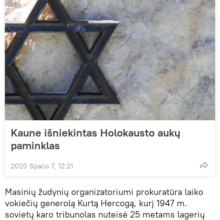
Kaune išniekintas Holokausto aukų
paminklas
2020 Spalio 7, 12:21
Masinių žudynių organizatoriumi prokuratūra laiko
vokiečių generolą Kurtą Hercogą, kurį 1947 m.
sovietų karo tribunolas nuteisė 25 metams lagerių