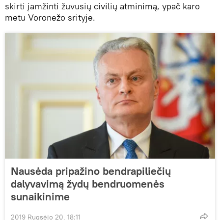
skirti įamžinti žuvusių civilių atminimą, ypač karo
metu Voronežo srityje.
Nausėda pripažino bendrapiliečių
dalyvavimą žydų bendruomenės
sunaikinime
2019 Rugsėjo 20, 18:11