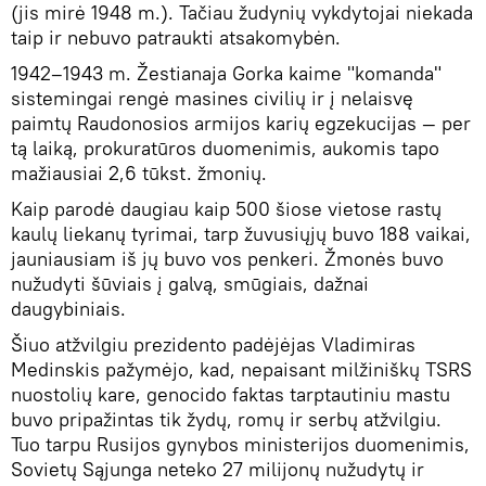
(jis mirė 1948 m.). Tačiau žudynių vykdytojai niekada
taip ir nebuvo patraukti atsakomybėn.
1942–1943 m. Žestianaja Gorka kaime "komanda"
sistemingai rengė masines civilių ir į nelaisvę
paimtų Raudonosios armijos karių egzekucijas — per
tą laiką, prokuratūros duomenimis, aukomis tapo
mažiausiai 2,6 tūkst. žmonių.
Kaip parodė daugiau kaip 500 šiose vietose rastų
kaulų liekanų tyrimai, tarp žuvusiųjų buvo 188 vaikai,
jauniausiam iš jų buvo vos penkeri. Žmonės buvo
nužudyti šūviais į galvą, smūgiais, dažnai
daugybiniais.
Šiuo atžvilgiu prezidento padėjėjas Vladimiras
Medinskis pažymėjo, kad, nepaisant milžiniškų TSRS
nuostolių kare, genocido faktas tarptautiniu mastu
buvo pripažintas tik žydų, romų ir serbų atžvilgiu.
Tuo tarpu Rusijos gynybos ministerijos duomenimis,
Sovietų Sąjunga neteko 27 milijonų nužudytų ir