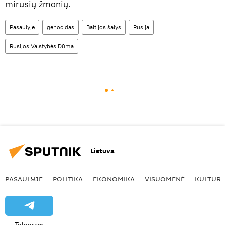
mirusių žmonių.
Pasaulyje
genocidas
Baltijos šalys
Rusija
Rusijos Valstybės Dūma
Lietuva
PASAULYJE
POLITIKA
EKONOMIKA
VISUOMENĖ
KULTŪR
Telegram